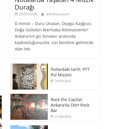
Durağı
20/05/2026
adminaccount
D-minör – Duru Ünalan, Duygu Kayğısız,
Doğa Gültekin Merhaba Ritimseverler!
Ankara’nın gri binaları arasında
kaybolduğunuzda, sizi kendine getirecek
olan tek
Pullardaki tarih: PTT
Pul Müzesi
20/05/2026
Rock the Capital:
Ankara’da Dört Rock
Bar
01/06/2025