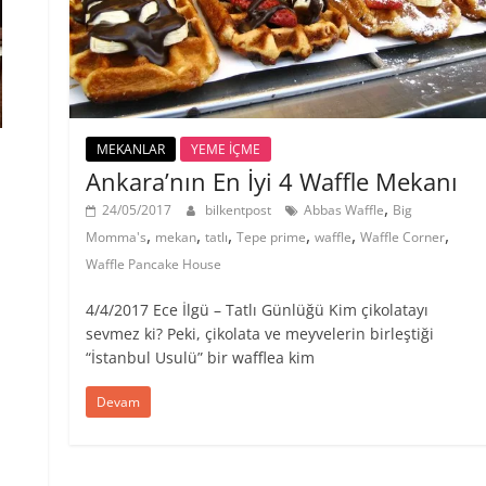
MEKANLAR
YEME İÇME
Ankara’nın En İyi 4 Waffle Mekanı
,
24/05/2017
bilkentpost
Abbas Waffle
Big
,
,
,
,
,
,
Momma's
mekan
tatlı
Tepe prime
waffle
Waffle Corner
Waffle Pancake House
4/4/2017 Ece İlgü – Tatlı Günlüğü Kim çikolatayı
sevmez ki? Peki, çikolata ve meyvelerin birleştiği
“İstanbul Usulü” bir wafflea kim
Devam