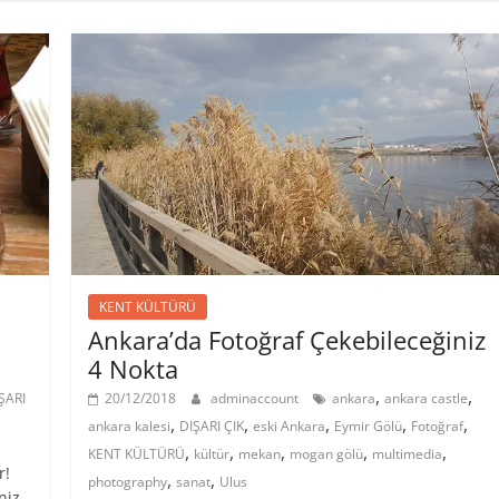
KENT KÜLTÜRÜ
Ankara’da Fotoğraf Çekebileceğiniz
4 Nokta
,
,
ŞARI
20/12/2018
adminaccount
ankara
ankara castle
,
,
,
,
,
ankara kalesi
DIŞARI ÇIK
eski Ankara
Eymir Gölü
Fotoğraf
,
,
,
,
,
KENT KÜLTÜRÜ
kültür
mekan
mogan gölü
multimedia
r!
,
,
photography
sanat
Ulus
niz