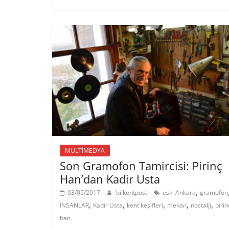
MULTİMEDYA
Son Gramofon Tamircisi: Pirinç
Han’dan Kadir Usta
,
03/05/2017
bilkentpost
eski Ankara
gramofon
,
,
,
,
,
İNSANLAR
Kadir Usta
kent keşifleri
mekan
nostalji
pirin
han