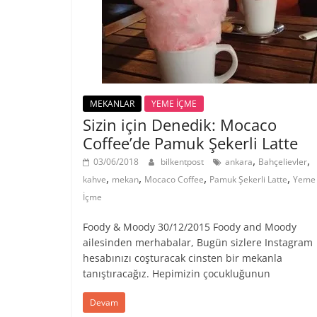
MEKANLAR
YEME İÇME
Sizin için Denedik: Mocaco
Coffee’de Pamuk Şekerli Latte
,
,
03/06/2018
bilkentpost
ankara
Bahçelievler
,
,
,
,
kahve
mekan
Mocaco Coffee
Pamuk Şekerli Latte
Yeme
İçme
Foody & Moody 30/12/2015 Foody and Moody
ailesinden merhabalar, Bugün sizlere Instagram
hesabınızı coşturacak cinsten bir mekanla
tanıştıracağız. Hepimizin çocukluğunun
Devam