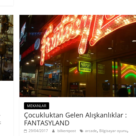
MEKANLAR
Çocukluktan Gelen Alışkanlıklar :
,
FANTASYLAND
ç
,
,
29/04/2017
bilkentpost
arcade
Bilgisayar oyunu