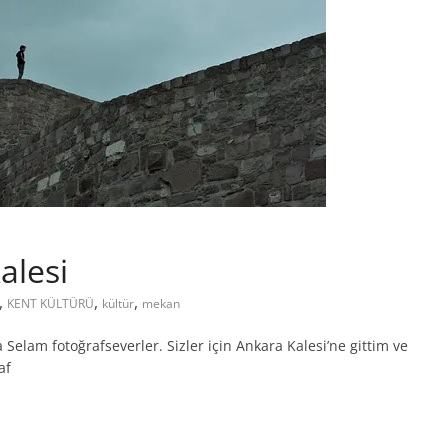
alesi
,
,
,
KENT KÜLTÜRÜ
kültür
mekan
Selam fotoğrafseverler. Sizler için Ankara Kalesi’ne gittim ve
af