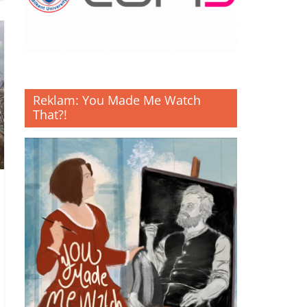
Reklam: You Made Me Watch
That?!