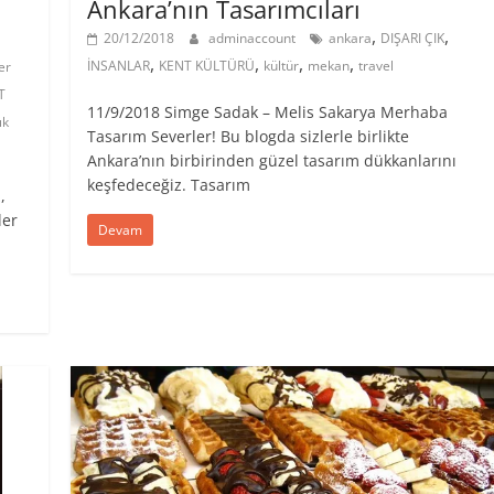
Ankara’nın Tasarımcıları
,
,
20/12/2018
adminaccount
ankara
DIŞARI ÇIK
,
,
,
,
İNSANLAR
KENT KÜLTÜRÜ
kültür
mekan
travel
er
T
11/9/2018 Simge Sadak – Melis Sakarya Merhaba
ık
Tasarım Severler! ​Bu blogda sizlerle birlikte
Ankara’nın birbirinden güzel tasarım dükkanlarını
keşfedeceğiz. Tasarım
,
ler
Devam