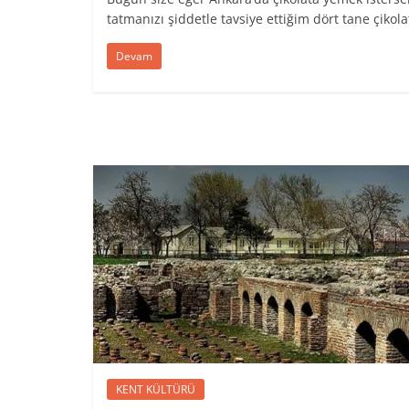
tatmanızı şiddetle tavsiye ettiğim dört tane çikola
Devam
KENT KÜLTÜRÜ