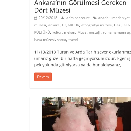
Ankara’nın Görülmesi Gereken
Dört Müzesi
20/12/2018
adminaccount
anadolu medeniyetl
,
,
,
,
,
müzesi
ankara
DIŞARI ÇIK
etnografya müzesi
Gezi
KEN
,
,
,
,
,
KÜLTÜRÜ
kültür
mekan
Müze
nostalji
roma hamamı aç
,
,
hava müzesi
sanat
travel
11/13/2018 Turan ve Arda Tarih sever okurlarımız
umarız güzel bir hafta geçiriyorsunuzdur. Eğer iş
pek yolunda gitmiyorsa ya da bunaldıysanız,
Devam