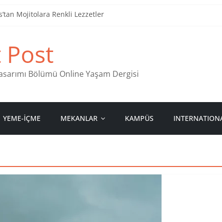
tan Mojitolara Renkli Lezzetler
an 4 Müzik Durağı
t Post
ind Stamps in Ankara
 Pastanesi
 Tasarımı Bölümü Online Yaşam Dergisi
YEME-İÇME
MEKANLAR
KAMPÜS
INTERNATION