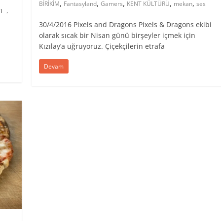
,
,
,
,
,
BİRİKİM
Fantasyland
Gamers
KENT KÜLTÜRÜ
mekan
ses
ı ,
30/4/2016 Pixels and Dragons Pixels & Dragons ekibi
olarak sıcak bir Nisan günü birşeyler içmek için
Kızılay’a uğruyoruz. Çiçekçilerin etrafa
Devam