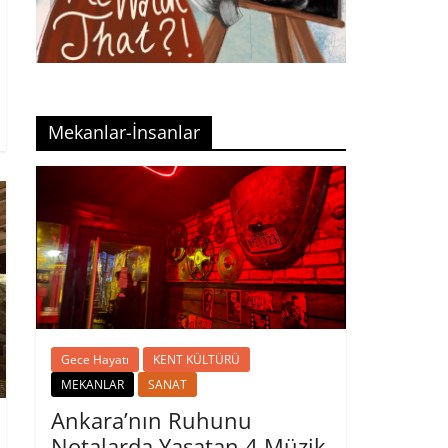
Mekanlar-İnsanlar
Gece Hayatı
KENT KÜLTÜRÜ
MEKANLAR
SANAT
Ankara’nın Ruhunu
Notalarda Yaşatan 4 Müzik