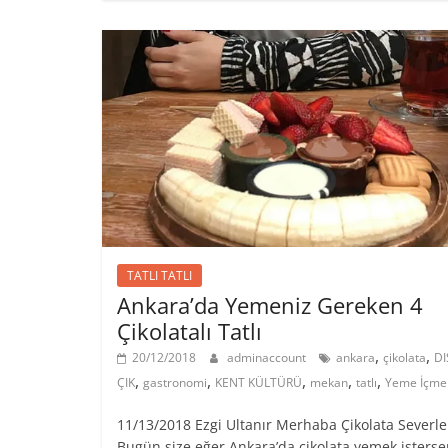
TATLI TATLI
Ankara’da Yemeniz Gereken 4
Çikolatalı Tatlı
,
,
20/12/2018
adminaccount
ankara
çikolata
DI
,
,
,
,
,
ÇIK
gastronomi
KENT KÜLTÜRÜ
mekan
tatlı
Yeme İçme
11/13/2018 Ezgi Ultanır Merhaba Çikolata Severle
Bugün size eğer Ankara’da çikolata yemek isterse