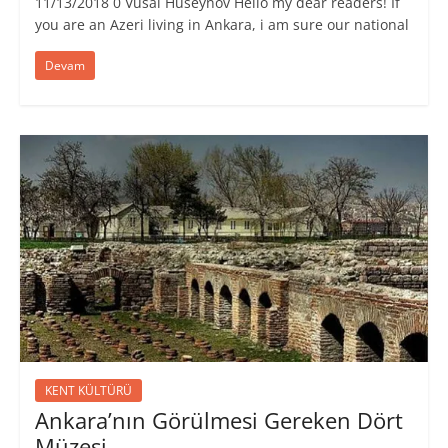
11/13/2018 0 Vusal Huseynov Hello my dear readers! If
you are an Azeri living in Ankara, i am sure our national
Devam
KENT KÜLTÜRÜ
Ankara’nın Görülmesi Gereken Dört
Müzesi