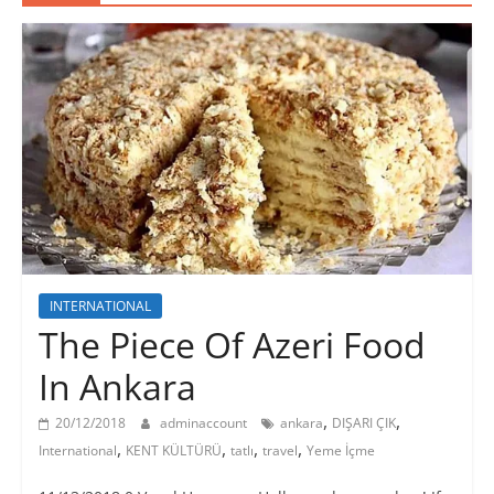
INTERNATIONAL
The Piece Of Azeri Food
In Ankara
,
,
20/12/2018
adminaccount
ankara
DIŞARI ÇIK
,
,
,
,
International
KENT KÜLTÜRÜ
tatlı
travel
Yeme İçme