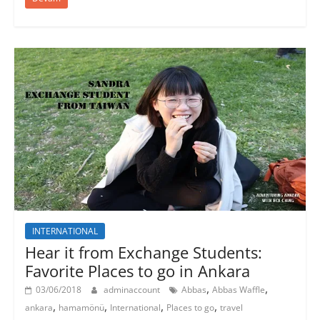
INTERNATIONAL
Hear it from Exchange Students:
Favorite Places to go in Ankara
,
,
03/06/2018
adminaccount
Abbas
Abbas Waffle
,
,
,
,
ankara
hamamönü
International
Places to go
travel