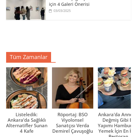
için 4 Galeri Önerisi
03/03/2025
Tüm Zamanlar
Listeledik:
Röportaj: BSO
Ankara'da Anne El
Ankara’da Sağlıklı
Viyolonsel
Değmiş Gibi Ev
Alternatifler Sunan
Sanatçısı Verda
Yapımı Hamburge
4 Kafe
Demirel Çavuşoğlu
Yemek İçin En İyi 
Restoran