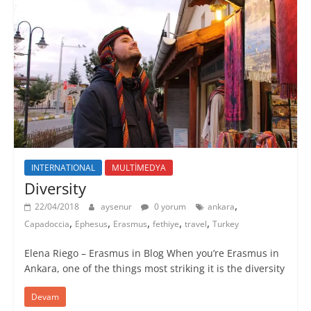
INTERNATIONAL
MULTİMEDYA
Diversity
,
22/04/2018
aysenur
0 yorum
ankara
,
,
,
,
,
Capadoccia
Ephesus
Erasmus
fethiye
travel
Turkey
Elena Riego – Erasmus in Blog When you’re Erasmus in
Ankara, one of the things most striking it is the diversity
Devam