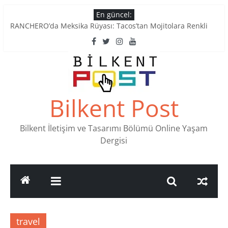
Skip
En güncel:
to
RANCHERO’da Meksika Rüyası: Tacos’tan Mojitolara Renkli
content
Lezzetler
Ankara’nın Ruhunu Notalarda Yaşatan 4 Müzik Durağı
Pullardaki tarih: PTT Pul Müzesi
Stamp Collectors Unite: Places to Find Stamps in Ankara
Tatlı Konuşalım: Ankara’nın 4 Köklü Pastanesi
Bilkent Post
Bilkent İletişim ve Tasarımı Bölümü Online Yaşam
Dergisi
travel