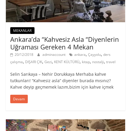
MEKANLAR
Ankara’da “Kahvesiz Asla “Diyenlerin
Uğraması Gereken 4 Mekan
,
,
20/12/2018
adminaccount
ankara
Çayyolu
ders
,
,
,
,
,
,
çalışma
DIŞARI ÇIK
Gezi
KENT KÜLTÜRÜ
kitap
nostalji
travel
Selin Sarıkaya – Nehir Dorukkaya Merhaba kahve
tutkunları! “Kahvesiz asla” diyenler burada mısınız?
Kahve deyip geçmemek lazım,bizim için kahve içmek
Devam