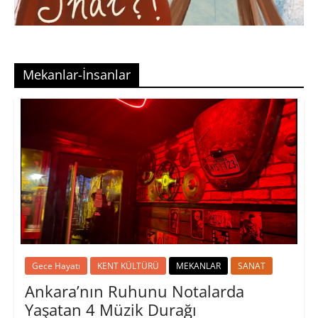
Mekanlar-İnsanlar
Gece Hayatı
KENT KÜLTÜRÜ
MEKANLAR
SANAT
Ankara’nın Ruhunu Notalarda
Yaşatan 4 Müzik Durağı