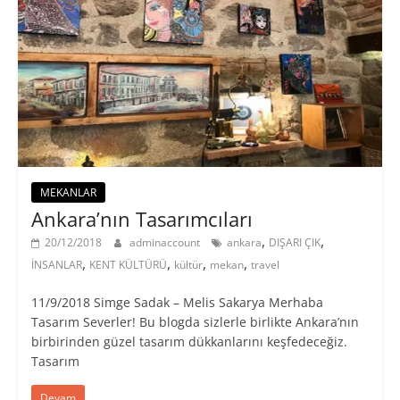
MEKANLAR
Ankara’nın Tasarımcıları
,
,
20/12/2018
adminaccount
ankara
DIŞARI ÇIK
,
,
,
,
İNSANLAR
KENT KÜLTÜRÜ
kültür
mekan
travel
11/9/2018 Simge Sadak – Melis Sakarya Merhaba
Tasarım Severler! ​Bu blogda sizlerle birlikte Ankara’nın
birbirinden güzel tasarım dükkanlarını keşfedeceğiz.
Tasarım
Devam