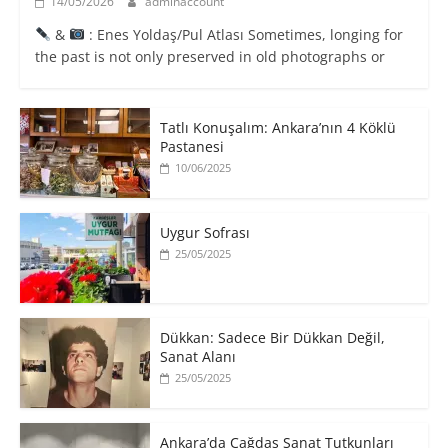
14/05/2026
adminaccount
&
: Enes Yoldaş/Pul Atlası Sometimes, longing for
the past is not only preserved in old photographs or
Tatlı Konuşalım: Ankara’nın 4 Köklü
Pastanesi
10/06/2025
Uygur Sofrası
25/05/2025
​Dükkan: Sadece Bir Dükkan Değil,
Sanat Alanı
25/05/2025
Ankara’da Çağdaş Sanat Tutkunları