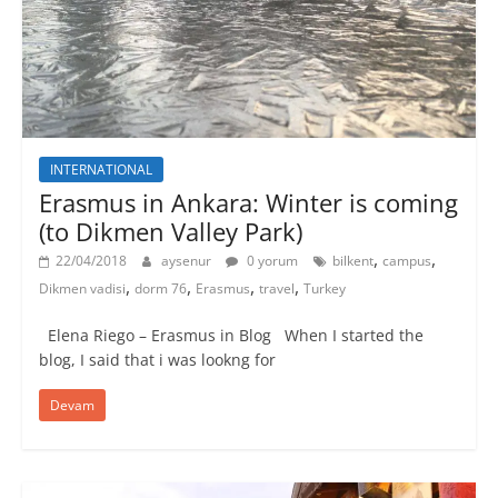
INTERNATIONAL
Erasmus in Ankara: Winter is coming
(to Dikmen Valley Park)
,
,
22/04/2018
aysenur
0 yorum
bilkent
campus
,
,
,
,
Dikmen vadisi
dorm 76
Erasmus
travel
Turkey
Elena Riego – Erasmus in Blog When I started the
blog, I said that i was lookng for
Devam