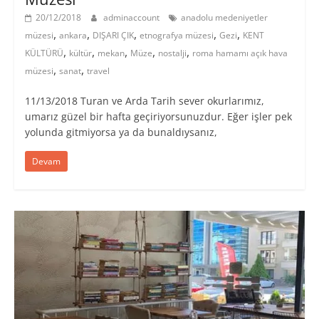
20/12/2018
adminaccount
anadolu medeniyetler
,
,
,
,
,
müzesi
ankara
DIŞARI ÇIK
etnografya müzesi
Gezi
KENT
,
,
,
,
,
KÜLTÜRÜ
kültür
mekan
Müze
nostalji
roma hamamı açık hava
,
,
müzesi
sanat
travel
11/13/2018 Turan ve Arda Tarih sever okurlarımız,
umarız güzel bir hafta geçiriyorsunuzdur. Eğer işler pek
yolunda gitmiyorsa ya da bunaldıysanız,
Devam