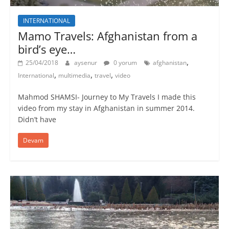
INTERNATIONAL
Mamo Travels: Afghanistan from a
bird’s eye…
,
25/04/2018
aysenur
0 yorum
afghanistan
,
,
,
International
multimedia
travel
video
Mahmod SHAMSI- Journey to My Travels I made this
video from my stay in Afghanistan in summer 2014.
Didn’t have
Devam