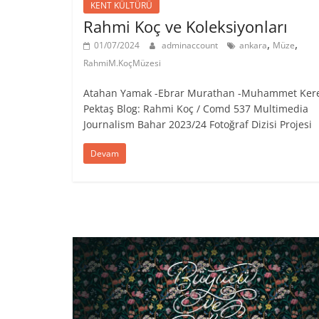
KENT KÜLTÜRÜ
Rahmi Koç ve Koleksiyonları
,
,
01/07/2024
adminaccount
ankara
Müze
RahmiM.KoçMüzesi
Atahan Yamak -Ebrar Murathan -Muhammet Ke
Pektaş Blog: Rahmi Koç / Comd 537 Multimedia
Journalism Bahar 2023/24 Fotoğraf Dizisi Projesi
Devam