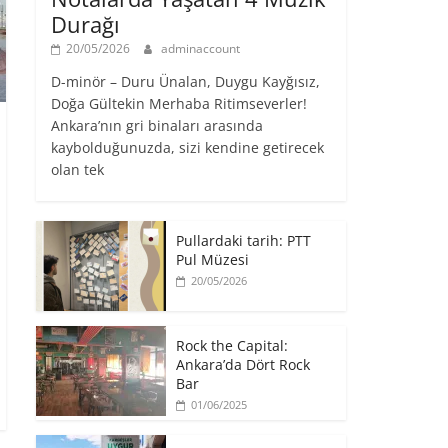
Durağı
20/05/2026
adminaccount
D-minör – Duru Ünalan, Duygu Kayğısız,
Doğa Gültekin Merhaba Ritimseverler!
Ankara’nın gri binaları arasında
kaybolduğunuzda, sizi kendine getirecek
olan tek
Pullardaki tarih: PTT
Pul Müzesi
20/05/2026
Rock the Capital:
Ankara’da Dört Rock
Bar
01/06/2025