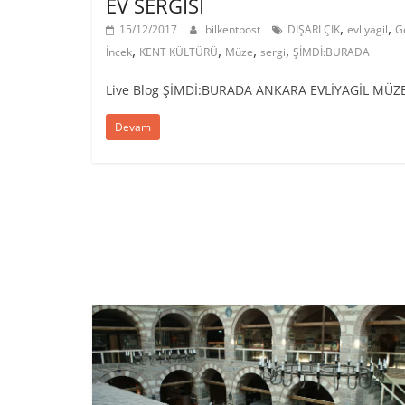
EV SERGİSİ
,
,
15/12/2017
bilkentpost
DIŞARI ÇIK
evliyagil
G
,
,
,
,
İncek
KENT KÜLTÜRÜ
Müze
sergi
ŞİMDİ:BURADA
Live Blog ŞİMDİ:BURADA ANKARA EVLİYAGİL MÜZ
Devam