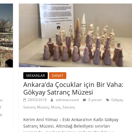
MEKANLAR
SANAT
Ankara’da Çocuklar için Bir Vaha:
Gökyay Satranç Müzesi
28/03/2018
adminaccount
0 yorum
Gökyay
er
,
,
Satranç Müzesi
Müze
Satranç
T
ık
Kerim Anıl Yılmaz – Eski Ankara’nın Kalbi Gökyay
Satranç Müzesi, Altındağ Belediyesi sınırları