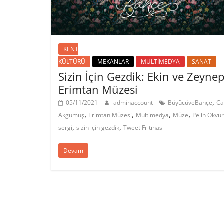
KENT
KÜLTÜRÜ
MEKANLAR
MULTİMEDYA
SANAT
Sizin İçin Gezdik: Ekin ve Zeynep
Erimtan Müzesi
,
05/11/2021
adminaccount
BüyücüveBahçe
Ca
,
,
,
,
Akgümüş
Erimtan Müzesi
Multimedya
Müze
Pelin Okvu
,
,
sergi
sizin için gezdik
Tweet Frıtınası
Devam