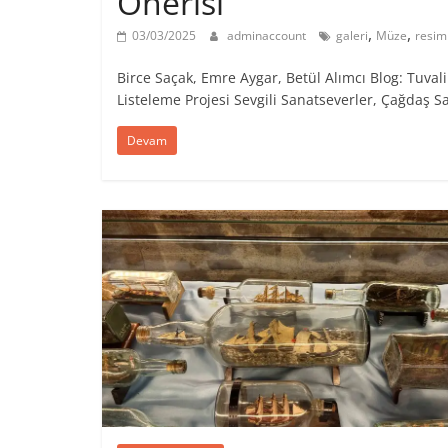
Önerisi
,
,
03/03/2025
adminaccount
galeri
Müze
resim
Birce Saçak, Emre Aygar, Betül Alımcı Blog: Tuv
Listeleme Projesi Sevgili Sanatseverler, ​Çağdaş S
Devam