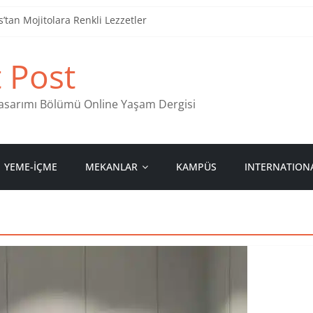
tan Mojitolara Renkli Lezzetler
an 4 Müzik Durağı
t Post
ind Stamps in Ankara
 Pastanesi
 Tasarımı Bölümü Online Yaşam Dergisi
YEME-İÇME
MEKANLAR
KAMPÜS
INTERNATION