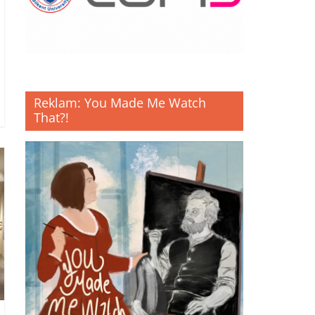
Reklam: You Made Me Watch
That?!