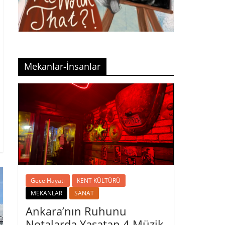
Mekanlar-İnsanlar
Gece Hayatı
KENT KÜLTÜRÜ
MEKANLAR
SANAT
Ankara’nın Ruhunu
Notalarda Yaşatan 4 Müzik