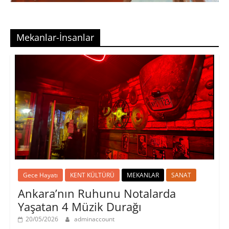
Mekanlar-İnsanlar
Gece Hayatı
KENT KÜLTÜRÜ
MEKANLAR
SANAT
Ankara’nın Ruhunu Notalarda
Yaşatan 4 Müzik Durağı
20/05/2026
adminaccount