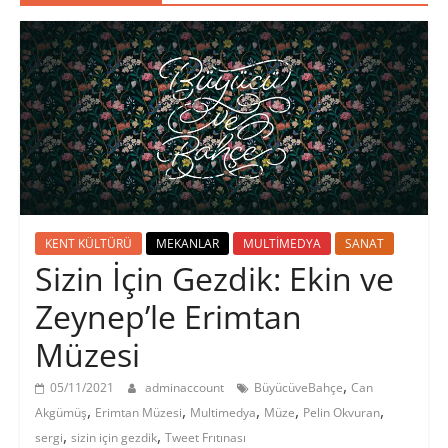
KENT KÜLTÜRÜ
MEKANLAR
MULTİMEDYA
SANAT
Sizin İçin Gezdik: Ekin ve
Zeynep’le Erimtan
Müzesi
,
05/11/2021
adminaccount
BüyücüveBahçe
Can
,
,
,
,
,
Akgümüş
Erimtan Müzesi
Multimedya
Müze
Pelin Okvuran
,
,
sergi
sizin için gezdik
Tweet Frıtınası