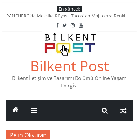
Skip
En güncel:
to
RANCHERO’da Meksika Rüyası: Tacos’tan Mojitolara Renkli
content
Lezzetler
Ankara’nın Ruhunu Notalarda Yaşatan 4 Müzik Durağı
Pullardaki tarih: PTT Pul Müzesi
Stamp Collectors Unite: Places to Find Stamps in Ankara
Tatlı Konuşalım: Ankara’nın 4 Köklü Pastanesi
Bilkent Post
Bilkent İletişim ve Tasarımı Bölümü Online Yaşam
Dergisi
Pelin Okvuran