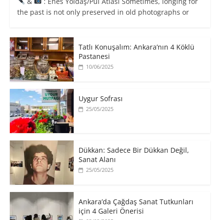
&
: Enes Yoldaş/Pul Atlası Sometimes, longing for
the past is not only preserved in old photographs or
Tatlı Konuşalım: Ankara’nın 4 Köklü
Pastanesi
10/06/2025
Uygur Sofrası
25/05/2025
​Dükkan: Sadece Bir Dükkan Değil,
Sanat Alanı
25/05/2025
Ankara’da Çağdaş Sanat Tutkunları
için 4 Galeri Önerisi