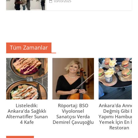
03/03/2025
Tüm Zamanlar
Listeledik:
Röportaj: BSO
Ankara'da Anne El
Ankara’da Sağlıklı
Viyolonsel
Değmiş Gibi Ev
Alternatifler Sunan
Sanatçısı Verda
Yapımı Hamburge
4 Kafe
Demirel Çavuşoğlu
Yemek İçin En İyi 
Restoran