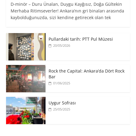
D-minör – Duru Ünalan, Duygu Kayğısız, Doğa Gültekin
Merhaba Ritimseverler! Ankara’nın gri binaları arasında
kaybolduğunuzda, sizi kendine getirecek olan tek
Pullardaki tarih: PTT Pul Müzesi
20/05/2026
Rock the Capital: Ankara’da Dört Rock
Bar
01/06/2025
Uygur Sofrası
25/05/2025