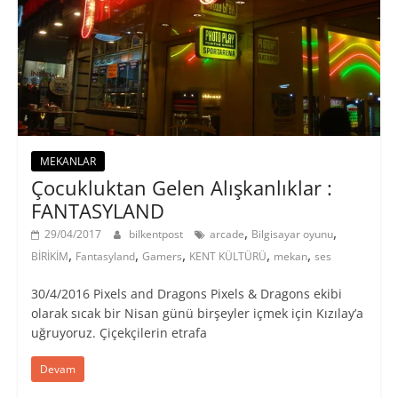
MEKANLAR
Çocukluktan Gelen Alışkanlıklar :
FANTASYLAND
,
,
29/04/2017
bilkentpost
arcade
Bilgisayar oyunu
,
,
,
,
,
BİRİKİM
Fantasyland
Gamers
KENT KÜLTÜRÜ
mekan
ses
30/4/2016 Pixels and Dragons Pixels & Dragons ekibi
olarak sıcak bir Nisan günü birşeyler içmek için Kızılay’a
uğruyoruz. Çiçekçilerin etrafa
Devam