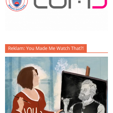
Reklam: You Made Me Watch That?!