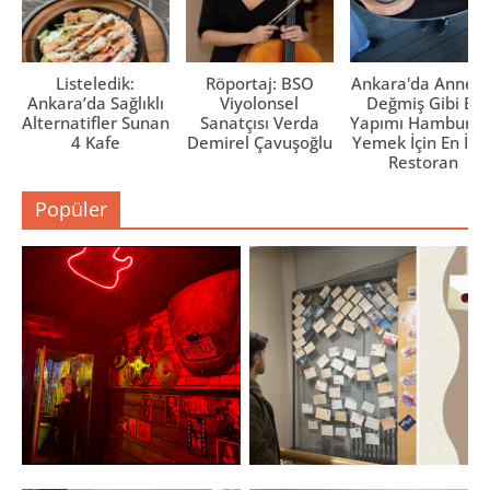
Listeledik:
Röportaj: BSO
Ankara'da Anne El
Ankara’da Sağlıklı
Viyolonsel
Değmiş Gibi Ev
Alternatifler Sunan
Sanatçısı Verda
Yapımı Hamburge
4 Kafe
Demirel Çavuşoğlu
Yemek İçin En İyi 
Restoran
Popüler