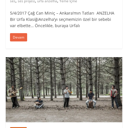
,
,
,
ses
ses projesi
urfa anzelha
Yeme İçme
5/4/2017 Çağ Can Miniç – Ankara’mın Tatları ANZELHA
Bir Urfa KlasiğiAnzelha’yı seçmemizin özel bir sebebi
var elbette… Öncelikle, buraya Urfalı
Devam