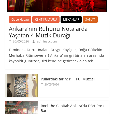
Gece Hayatı
KENT KÜLTÜRÜ
MEKANLAR
SANAT
Ankara’nın Ruhunu Notalarda
Yaşatan 4 Müzik Durağı
20/05/2026
adminaccount
D-minör – Duru Ünalan, Duygu Kayğısız, Doğa Gültekin
Merhaba Ritimseverler! Ankara’nın gri binaları arasında
kaybolduğunuzda, sizi kendine getirecek olan tek
Pullardaki tarih: PTT Pul Müzesi
20/05/2026
Rock the Capital: Ankara’da Dört Rock
Bar