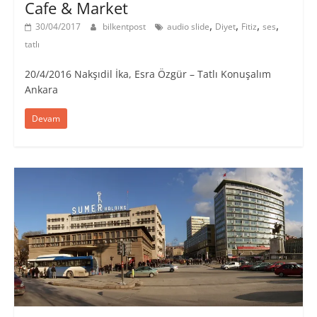
Cafe & Market
,
,
,
,
30/04/2017
bilkentpost
audio slide
Diyet
Fitiz
ses
tatlı
20/4/2016 Nakşıdil İka, Esra Özgür – Tatlı Konuşalım
Ankara
Devam