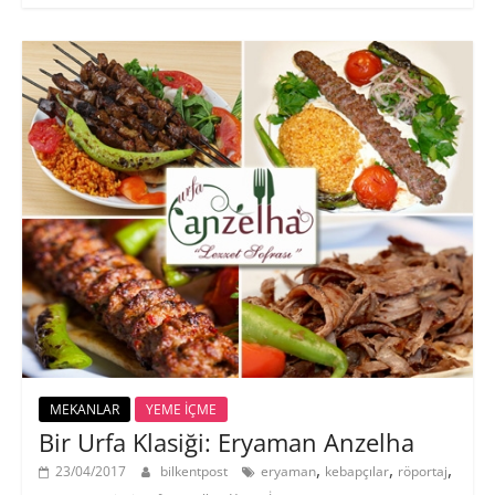
MEKANLAR
YEME İÇME
Bir Urfa Klasiği: Eryaman Anzelha
,
,
,
23/04/2017
bilkentpost
eryaman
kebapçılar
röportaj