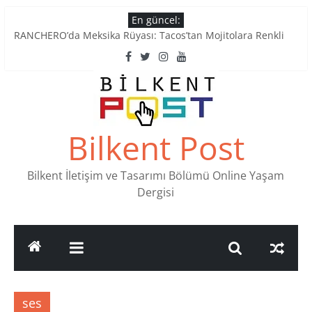
Skip
En güncel:
to
RANCHERO’da Meksika Rüyası: Tacos’tan Mojitolara Renkli
content
Lezzetler
Ankara’nın Ruhunu Notalarda Yaşatan 4 Müzik Durağı
Pullardaki tarih: PTT Pul Müzesi
Stamp Collectors Unite: Places to Find Stamps in Ankara
Tatlı Konuşalım: Ankara’nın 4 Köklü Pastanesi
Bilkent Post
Bilkent İletişim ve Tasarımı Bölümü Online Yaşam
Dergisi
ses