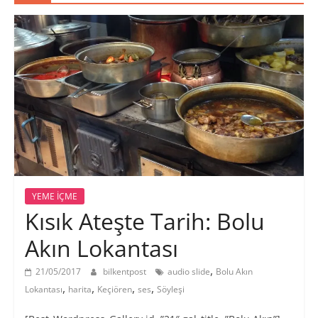
YEME İÇME
Kısık Ateşte Tarih: Bolu
Akın Lokantası
,
21/05/2017
bilkentpost
audio slide
Bolu Akın
,
,
,
,
Lokantası
harita
Keçiören
ses
Söyleşi