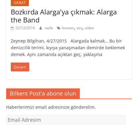
SANAT
Bozkırda Alarga'ya çıkmak: Alarga
the Band
,
,
22/12/2016
naile
konser
ses
video
Zeynep Bilgihan, 4/27/2015 Alargada kalmak… Bu bir
denizcilik terimi, kıyıya yanaşmadan demirde beklemek
demek. Aynı zamanda açıktan geç, yaklaşma
Devam
Bilkent Post'a abone olun
Haberlerimizi email adresinize gönderelim.
Email
Adresim