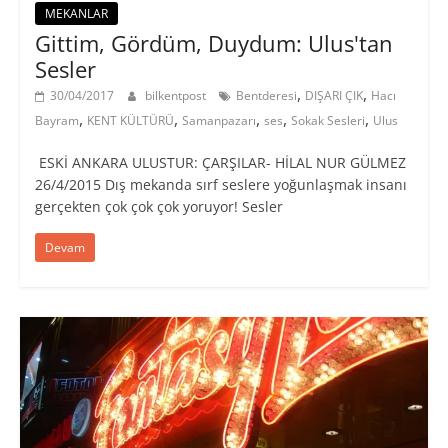
MEKANLAR
Gittim, Gördüm, Duydum: Ulus'tan
Sesler
,
,
30/04/2017
bilkentpost
Bentderesi
DIŞARI ÇIK
Hacı
,
,
,
,
,
Bayram
KENT KÜLTÜRÜ
Samanpazarı
ses
Sokak Sesleri
Ulus
ESKİ ANKARA ULUSTUR: ÇARŞILAR- HİLAL NUR GÜLMEZ
26/4/2015 Dış mekanda sırf seslere yoğunlaşmak insanı
gerçekten çok çok çok yoruyor! Sesler
Devam