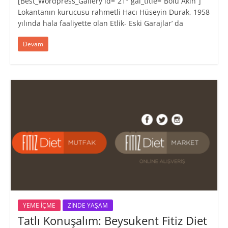
[Best_Wordpress_Gallery id=”21″ gal_title=”Bolu Akın”]
Lokantanın kurucusu rahmetli Hacı Hüseyin Durak, 1958
yılında hala faaliyette olan Etlik- Eski Garajlar’ da
Devam
YEME İÇME
ZİNDE YAŞAM
Tatlı Konuşalım: Beysukent Fitiz Diet