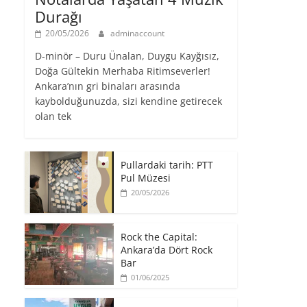
Durağı
20/05/2026
adminaccount
D-minör – Duru Ünalan, Duygu Kayğısız,
Doğa Gültekin Merhaba Ritimseverler!
Ankara’nın gri binaları arasında
kaybolduğunuzda, sizi kendine getirecek
olan tek
Pullardaki tarih: PTT
Pul Müzesi
20/05/2026
Rock the Capital:
Ankara’da Dört Rock
Bar
01/06/2025