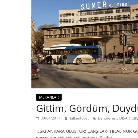
MEKANLAR
Gittim, Gördüm, Duydu
,
30/04/2017
bilkentpost
Bentderesi
DIŞARI ÇIK
ESKİ ANKARA ULUSTUR: ÇARŞILAR- HİLAL NUR GÜL
gerçekten çok çok çok yoruyor! Sesler