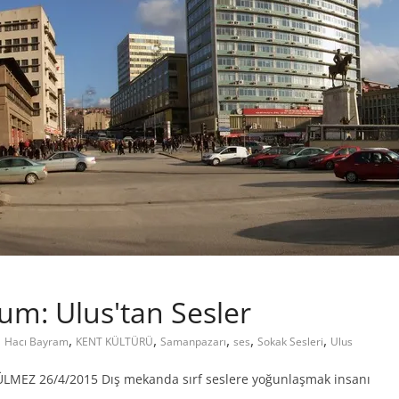
m: Ulus'tan Sesler
,
,
,
,
,
,
Hacı Bayram
KENT KÜLTÜRÜ
Samanpazarı
ses
Sokak Sesleri
Ulus
MEZ 26/4/2015 Dış mekanda sırf seslere yoğunlaşmak insanı