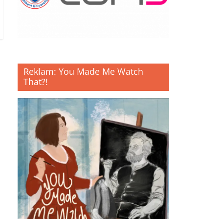
Reklam: You Made Me Watch
That?!