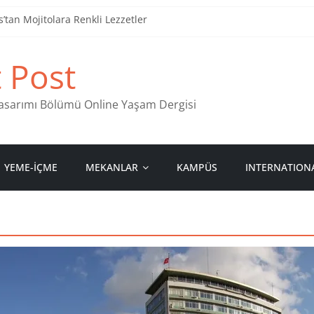
tan Mojitolara Renkli Lezzetler
an 4 Müzik Durağı
t Post
ind Stamps in Ankara
 Pastanesi
 Tasarımı Bölümü Online Yaşam Dergisi
YEME-İÇME
MEKANLAR
KAMPÜS
INTERNATION