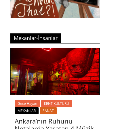
Mekanlar-İnsanlar
Gece Hayatı
KENT KÜLTÜRÜ
MEKANLAR
SANAT
Ankara’nın Ruhunu
Notalarda Yaşatan 4 Müzik