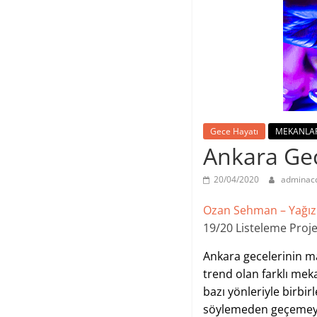
Gece Hayatı
MEKANLA
Ankara Gec
20/04/2020
adminac
Ozan Sehman – Yağı
19/20 Listeleme Proje
Ankara gecelerinin m
trend olan farklı mek
bazı yönleriyle birbir
söylemeden geçemeyiz