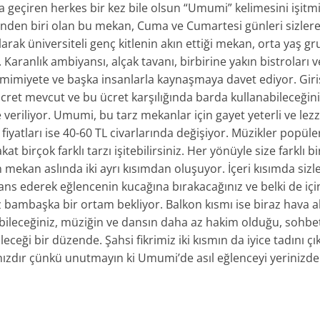
a geçiren herkes bir kez bile olsun “Umumi” kelimesini işitmi
rinden biri olan bu mekan, Cuma ve Cumartesi günleri sizlere
larak üniversiteli genç kitlenin akın ettiği mekan, orta yaş g
 Karanlık ambiyansı, alçak tavanı, birbirine yakın bistroları ve
 samimiyete ve başka insanlarla kaynaşmaya davet ediyor. Gi
ücret mevcut ve bu ücret karşılığında barda kullanabileceğini
re veriliyor. Umumi, bu tarz mekanlar için gayet yeterli ve lezz
fiyatları ise 40-60 TL civarlarında değişiyor. Müzikler popül
t birçok farklı tarzı işitebilirsiniz. Her yönüyle size farklı
mekan aslında iki ayrı kısımdan oluşuyor. İçeri kısımda sizle
ans ederek eğlencenin kucağına bırakacağınız ve belki de için
z bambaşka bir ortam bekliyor. Balkon kısmı ise biraz hava 
abileceğiniz, müziğin ve dansın daha az hakim olduğu, sohbe
eceği bir düzende. Şahsi fikrimiz iki kısmın da iyice tadını çı
nızdır çünkü unutmayın ki Umumi’de asıl eğlenceyi yerinizd