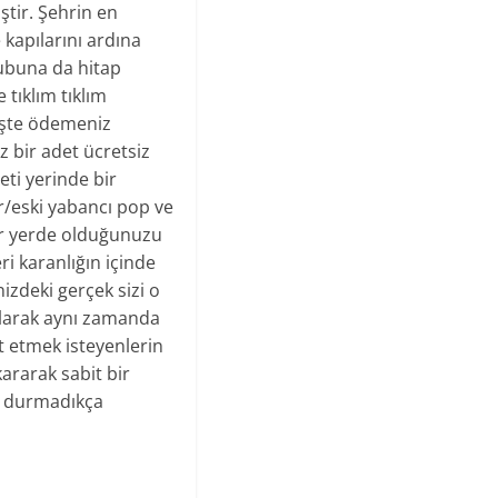
ştir. Şehrin en
 kapılarını ardına
rubuna da hitap
 tıklım tıklım
rişte ödemeniz
z bir adet ücretsiz
eti yerinde bir
er/eski yabancı pop ve
 bir yerde olduğunuzu
ri karanlığın içinde
izdeki gerçek sizi o
alarak aynı zamanda
t etmek isteyenlerin
kararak sabit bir
e durmadıkça