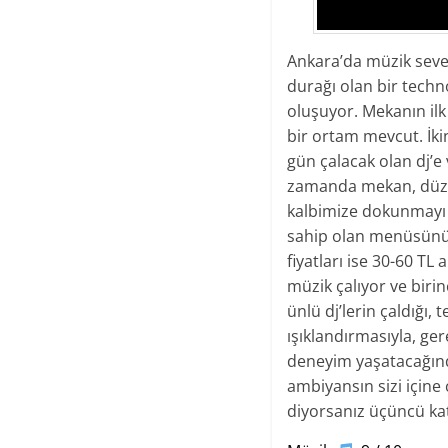
Ankara’da müzik seve
durağı olan bir techn
oluşuyor. Mekanın ilk 
bir ortam mevcut. İkin
gün çalacak olan dj’e
zamanda mekan, düzen
kalbimize dokunmayı 
sahip olan menüsünün 
fiyatları ise 30-60 TL
müzik çalıyor ve biri
ünlü dj’lerin çaldığı
ışıklandırmasıyla, ger
deneyim yaşatacağında
ambiyansın sizi içine 
diyorsanız üçüncü kat