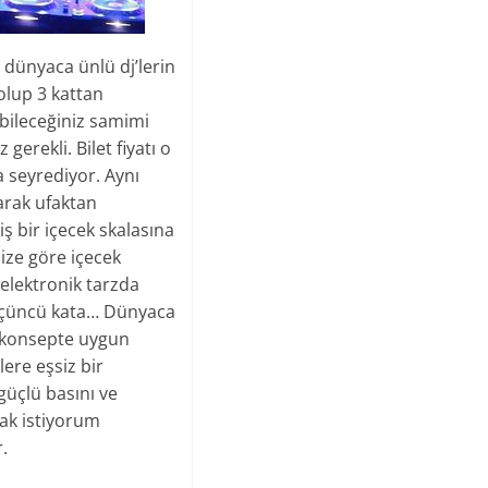
dünyaca ünlü dj’lerin
olup 3 kattan
abileceğiniz samimi
erekli. Bilet fiyatı o
a seyrediyor. Aynı
arak ufaktan
 bir içecek skalasına
ize göre içecek
 elektronik tarzda
k üçüncü kata… Dünyaca
k konsepte uygun
lere eşsiz bir
güçlü basını ve
mak istiyorum
.