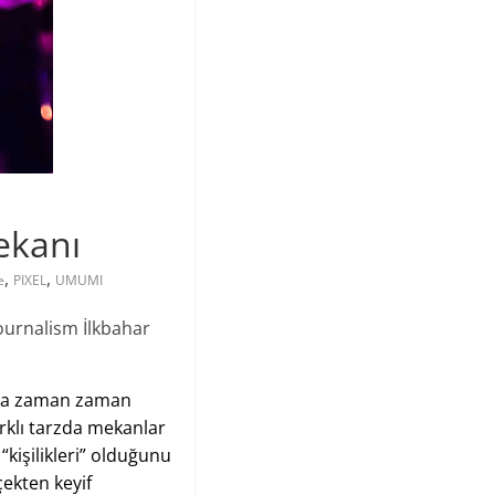
ekanı
,
,
e
PIXEL
UMUMI
ournalism İlkbahar
ında zaman zaman
rklı tarzda mekanlar
“kişilikleri” olduğunu
ekten keyif