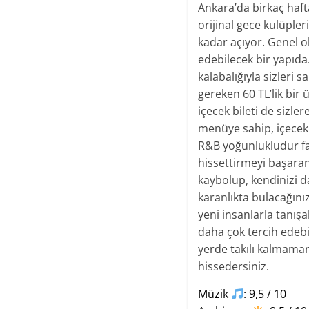
Ankara’da birkaç haft
orijinal gece kulüple
kadar açıyor. Genel o
edebilecek bir yapıda.
kalabalığıyla sizleri
gereken 60 TL’lik bir 
içecek bileti de sizle
menüye sahip, içecek 
R&B yoğunlukludur faka
hissettirmeyi başaran 
kaybolup, kendinizi d
karanlıkta bulacağını
yeni insanlarla tanış
daha çok tercih edebil
yerde takılı kalmama
hissedersiniz.
Müzik
: 9,5 / 10