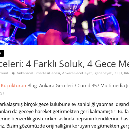
R
eleri: 4 Farklı Soluk, 4 Gece M
,
,
,
,
count
AnkaradaCumartesiGecesi
AnkaraGeceHayatı
gecehayatı
KEÇI
Kit
z Küçükturan
Blog: Ankara Geceleri / Comd 357 Multimedia J
si
arkalaşmış birçok gece kulübüne ev sahipliği yapması dış
anları da geceye hareket getirmekten geri kalmamıştır. Bu fa
lerine benzerlik gösterirken aslında hepsinin kendilerine has 
. Bizim gözümüzde orijinalliğini koruyan ve gitmekten gerç