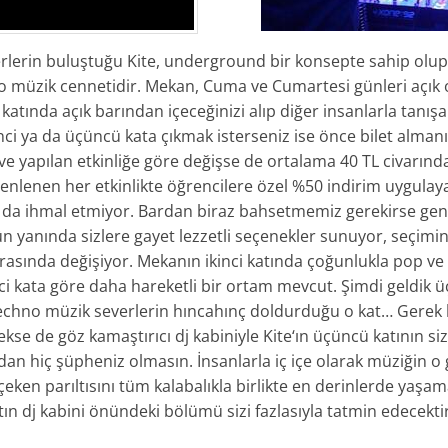
rlerin buluştuğu Kite, underground bir konsepte sahip olup 
o müzik cennetidir. Mekan, Cuma ve Cumartesi günleri açık 
katında açık barından içeceğinizi alıp diğer insanlarla tanış
ci ya da üçüncü kata çıkmak isterseniz ise önce bilet almanız g
 ve yapılan etkinliğe göre değişse de ortalama 40 TL civarınd
lenen her etkinlikte öğrencilere özel %50 indirim uygulay
da ihmal etmiyor. Bardan biraz bahsetmemiz gerekirse geniş
yanında sizlere gayet lezzetli seçenekler sunuyor, seçimin
 arasında değişiyor. Mekanın ikinci katında çoğunlukla pop ve
nci kata göre daha hareketli bir ortam mevcut. Şimdi geldi
, techno müzik severlerin hıncahınç doldurduğu o kat… Gere
ekse de göz kamaştırıcı dj kabiniyle Kite‘ın üçüncü katının siz
n hiç şüpheniz olmasın. İnsanlarla iç içe olarak müziğin o 
çeken parıltısını tüm kalabalıkla birlikte en derinlerde yaşa
ın dj kabini önündeki bölümü sizi fazlasıyla tatmin edecektir