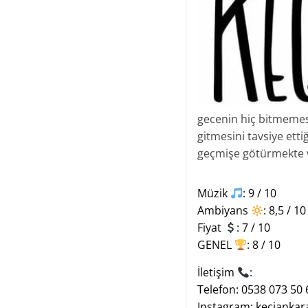
gecenin hiç bitmemesi
gitmesini tavsiye etti
geçmişe götürmekte ve
Müzik
: 9 / 10
Ambiyans
: 8,5 / 10
Fiyat
: 7 / 10
GENEL
: 8 / 10
İletişim
:
Telefon: 0538 073 50 
Instagram:
keciankar