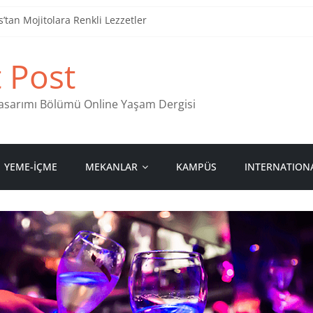
tan Mojitolara Renkli Lezzetler
an 4 Müzik Durağı
t Post
ind Stamps in Ankara
 Pastanesi
 Tasarımı Bölümü Online Yaşam Dergisi
YEME-İÇME
MEKANLAR
KAMPÜS
INTERNATION