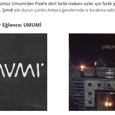
müz Umumi’den Pixel’e dört farklı mekanı sizler için farklı yö
. Şimdi s
ıkı durun çünkü Ankara gecelerinde iz bırakma vakti
r Eğlence: UMUMİ