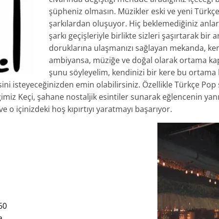
şüpheniz olmasın. Müzikler eski ve yeni Türkç
şarkılardan oluşuyor. Hiç beklemediğiniz anlar
şarkı geçişleriyle birlikte sizleri şaşırtarak bir
doruklarına ulaşmanızı sağlayan mekanda, kend
ambiyansa, müziğe ve doğal olarak ortama kap
şunu söyleyelim, kendinizi bir kere bu ortama
ni isteyeceğinizden emin olabilirsiniz. Özellikle Türkçe Pop s
ğimiz Keçi, şahane nostaljik esintiler sunarak eğlencenin yanı
 o içinizdeki hoş kıpırtıyı yaratmayı başarıyor.
60
a