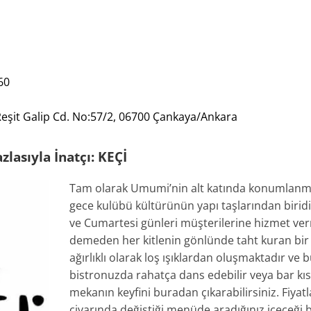
60
eşit Galip Cd. No:57/2, 06700 Çankaya/Ankara
lasıyla İnatçı: KEÇİ
Tam olarak Umumi’nin alt katında konumlanmı
gece kulübü kültürünün yapı taşlarından biri
ve Cumartesi günleri müşterilerine hizmet ver
demeden her kitlenin gönlünde taht kuran bi
ağırlıklı olarak loş ışıklardan oluşmaktadır ve b
bistronuzda rahatça dans edebilir veya bar k
mekanın keyfini buradan çıkarabilirsiniz. Fiyatl
civarında değiştiği menüde aradığınız içeceği 