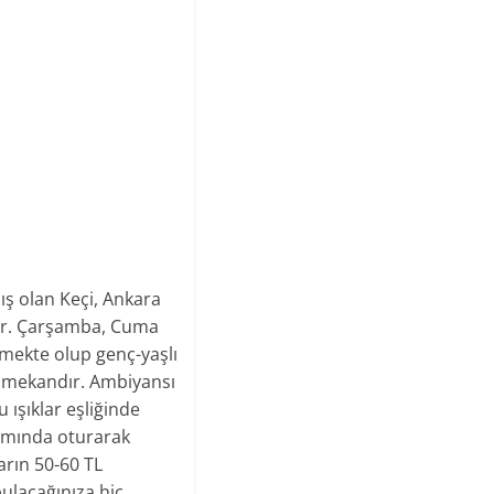
ş olan Keçi, Ankara
dir. Çarşamba, Cuma
mekte olup genç-yaşlı
r mekandır. Ambiyansı
u ışıklar eşliğinde
ısmında oturarak
arın 50-60 TL
bulacağınıza hiç