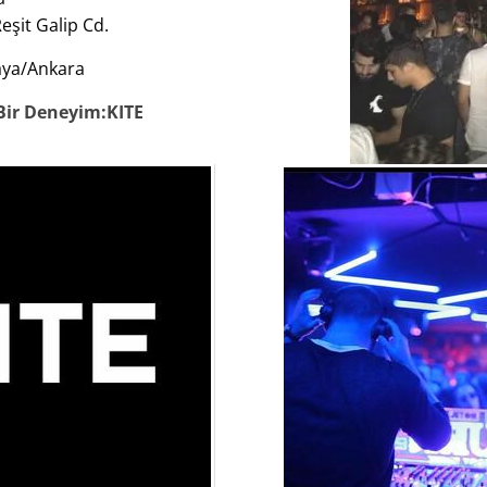
eşit Galip Cd.
aya/Ankara
 Bir Deneyim:KITE