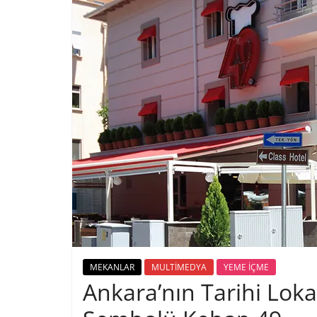
MEKANLAR
MULTİMEDYA
YEME İÇME
Ankara’nın Tarihi Loka