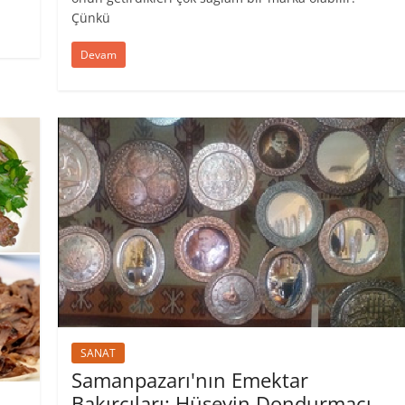
Çünkü
Devam
SANAT
Samanpazarı'nın Emektar
Bakırcıları: Hüseyin Dondurmacı