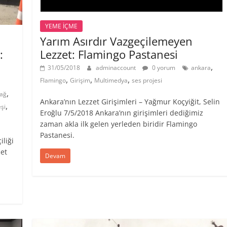
YEME İÇME
Yarım Asırdır Vazgeçilemeyen
Lezzet: Flamingo Pastanesi
:
,
31/05/2018
adminaccount
0 yorum
ankara
,
,
,
Flamingo
Girişim
Multimedya
ses projesi
,
dağ
Ankara’nın Lezzet Girişimleri – Yağmur Koçyiğit, Selin
,
şi
Eroğlu 7/5/2018 Ankara’nın girişimleri dediğimiz
zaman akla ilk gelen yerleden biridir Flamingo
Pastanesi.
iliği
et
Devam