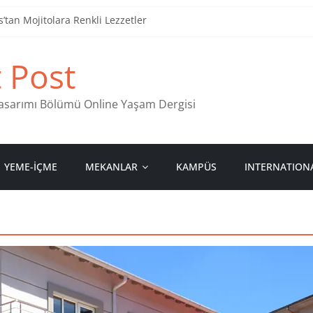
tan Mojitolara Renkli Lezzetler
an 4 Müzik Durağı
t Post
ind Stamps in Ankara
 Pastanesi
 Tasarımı Bölümü Online Yaşam Dergisi
YEME-İÇME
MEKANLAR
KAMPÜS
INTERNATION