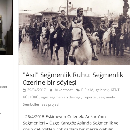
"Asıl" Seğmenlik Ruhu: Seğmenlik
üzerine bir söyleşi
mamı
,
,
29/04/2017
bilkentpost
BİRİKİM
gelenek
KENT
,
,
,
,
KÜLTÜRÜ
öğuz seğmenleri derneği
röportaj
seğmenlik
,
Semboller
ses projesi
,
26/4/2015 Eskimeyen Gelenek: Ankara’nın
Seğmenleri – Özge Karagöz Aslında Seğmenlik ve
onun getirdikleri çok sağlam bir marka olabilir.