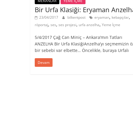
MEKANLAR
YEME İÇME
Bir Urfa Klasiği: Eryaman Anzelh
,
,
23/04/2017
bilkentpost
eryaman
kebapçılar
,
,
,
,
röportaj
ses
ses projesi
urfa anzelha
Yeme İçme
5/4/2017 Çağ Can Miniç – Ankara’mın Tatları
ANZELHA Bir Urfa KlasiğiAnzelha’yı seçmemizin ö
bir sebebi var elbette… Öncelikle, buraya Urfalı
Devam