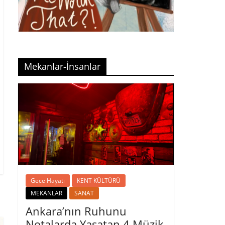
Mekanlar-İnsanlar
Gece Hayatı
KENT KÜLTÜRÜ
MEKANLAR
SANAT
Ankara’nın Ruhunu
Notalarda Yaşatan 4 Müzik