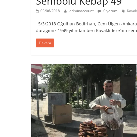
Sembolü Kebap 49
03/06/2018
adminaccount
0 yorum
Kavak
5/3/2018 Oğulhan Bedirhan, Cem Ülgen -Ankara’nın
durağımız 1949 yılından beri Kavaklıdere’nin se
Devam