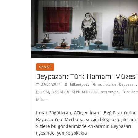
SANAT
Beypazarı: Türk Hamamı Müzesi
,
,
30/04/2017
bilkentpost
audio slide
Beypazarı
,
,
,
,
BİRİKİM
DIŞARI ÇIK
KENT KÜLTÜRÜ
ses projesi
Türk Ha
Müzesi
Irmak Söğütkıran, Gökçen İnan – Beğ Pazarı’ndan
Beypazarı’na Merhaba, sevgili blog takipçilerimiz
Sizlere bu gönderimizde Ankara’nın Beypazarı
ilçesinde, yenice sokakta