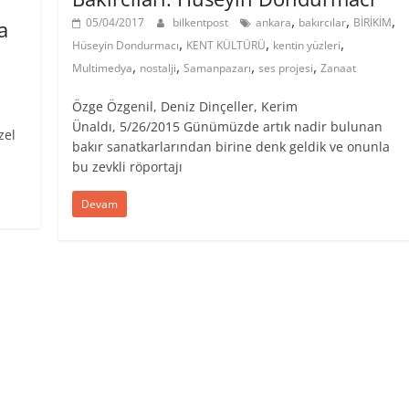
,
,
,
05/04/2017
bilkentpost
ankara
bakırcılar
BİRİKİM
a
,
,
,
Hüseyin Dondurmacı
KENT KÜLTÜRÜ
kentin yüzleri
,
,
,
,
Multimedya
nostalji
Samanpazarı
ses projesi
Zanaat
Özge Özgenil, Deniz Dinçeller, Kerim
Ünaldı, 5/26/2015 Günümüzde artık nadir bulunan
zel
bakır sanatkarlarından birine denk geldik ve onunla
bu zevkli röportajı
Devam