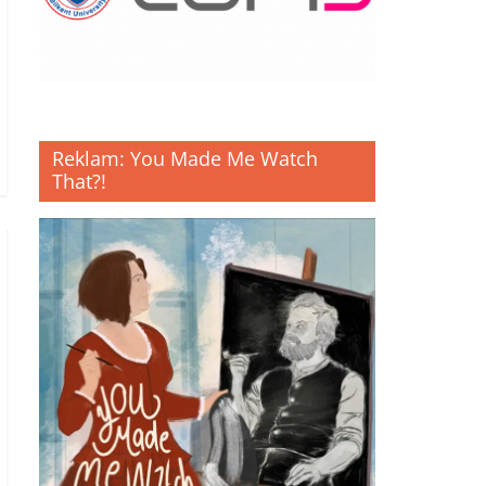
Reklam: You Made Me Watch
That?!