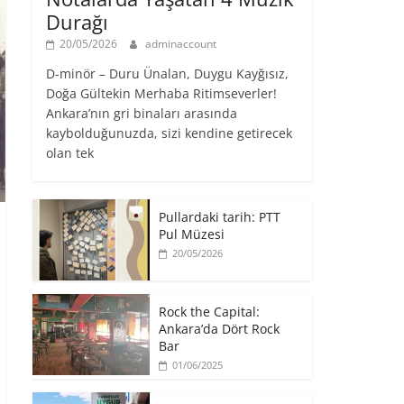
Durağı
20/05/2026
adminaccount
D-minör – Duru Ünalan, Duygu Kayğısız,
Doğa Gültekin Merhaba Ritimseverler!
Ankara’nın gri binaları arasında
kaybolduğunuzda, sizi kendine getirecek
olan tek
Pullardaki tarih: PTT
Pul Müzesi
20/05/2026
Rock the Capital:
Ankara’da Dört Rock
Bar
01/06/2025