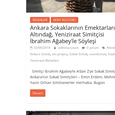
İNSANLAR
KENT KÜLTÜRÜ
Ankara Sokaklarının Emektarları
Altındağ, Yeniziraat Simitçisi
İbrahim Ağabey’le Söyleşi
02/06/2018
adminaccount
0 yorum
Altın
,
,
,
,
Ankara Simidi
ses projesi
Sokak Simidi
soundcloud
Söyle
Yeniziraat Mahallesi
Simitçi İbrahim Ağabey’le A’dan Z’ye Sokak Simitç
Ankara’nın Sokak Simitçileri – Emin Erdem, Mehm
Yasin Orhan Simitseverler merhaba, Bugün
Devam