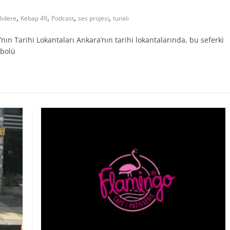
,
,
,
,
lıdere
Kebap 49
Podcast
ses projesi
tunalı
 Tarihi Lokantaları Ankara’nın tarihi lokantalarında, bu seferki
mbolü