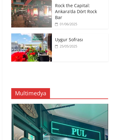
p
a
a
k
a
ş
ş
l
Rock the Capital:
y
m
m
a
Ankara’da Dört Rock
l
a
a
y
a
k
k
ı
Bar
ş
i
i
n
m
ç
ç
(
01/06/2025
a
i
i
Y
k
n
n
e
i
t
t
n
ç
ı
ı
i
Uygur Sofrası
i
k
k
p
n
l
l
e
25/05/2025
t
a
a
n
ı
y
y
c
k
ı
ı
e
l
n
n
r
a
(
(
e
y
Y
Y
d
ı
e
e
e
n
n
n
a
(
i
i
ç
Y
p
p
ı
e
e
e
l
n
n
n
ı
Multimedya
i
c
c
r
p
e
e
)
e
r
r
n
e
e
c
d
d
e
e
e
r
a
a
e
ç
ç
d
ı
ı
e
l
l
a
ı
ı
ç
r
r
ı
)
)