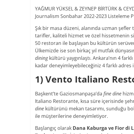
YAĞMUR YÜKSEL & ZEYNEP BİRTÜRK & CEY
Journalism Sonbahar 2022-2023 Listeleme P
Şık bir masa düzeni, alanında uzman şefler ta
tarifler, kaliteli hizmet ve özel hissetmenin 
50 restoran ile başlayan bu kültürün serüve
Ülkemizde ise son birkaç yıl mutfak dünyasın
dining
kültürü yaygınlaştı. Ankara’nın 4 far
kadar deneyimleyebileceğiniz 4 farklı adres i
1) Vento Italiano Res
Başkent’te Gaziosmanpaşa’da
fine dine
hizme
Italiano Restorante, kısa süre içerisinde şeh
dine
kültürünü mekan tasarımı, sunduğu bol çe
ile müşterilerine deneyimletiyor.
Başlangıç olarak
Dana Kaburga ve Fior di 