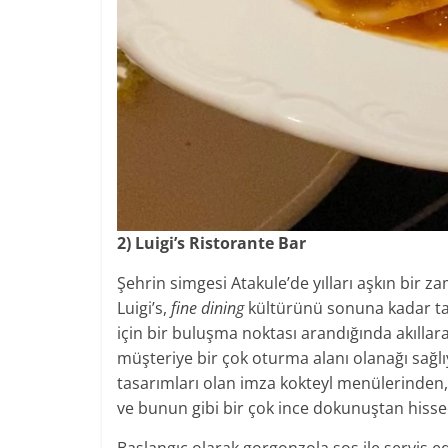
2) Luigi’s Ristorante Bar
Şehrin simgesi Atakule’de yılları aşkın bir 
Luigi’s,
fine dining
kültürünü sonuna kadar tad
için bir buluşma noktası arandığında akıllara i
müşteriye bir çok oturma alanı olanağı sağ
tasarımları olan imza kokteyl menülerinden
ve bunun gibi bir çok ince dokunuştan hissed