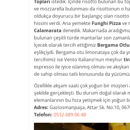
Topları
istedik. İçinde risotto bulunan bu topl
ve mozzarella bulunması da risottonun o hafif
oldukça doyurucu bir başlangıç olan risotto
hissini verdi. Ana yemekte
Funghi Pizza
ve 
Calamarata
denedik. Makarnada aradığımız
bulunan çeşitli türde mantarlar son zamanlar
İçecek olarak tercih ettiğimiz
Bergama Otlu
eşlikçiydi. Bergama otu limonataya çok da yo
tercihimiz ise Vento Italiano’nun meşhur
ti
espresso ile iyice ıslanmış olması ve akışka
de sahip olması tatlı konusunda da yüzümü
Özellikle akşam saati çok yoğun bir müşteri 
şekilde gerçekleşti. Bu durum doğal olarak 
elemanlarının bu hıza yetişmek için yoğun bi
Adres: ​
Gaziosmanpaşa, Attar Sk. No:10, 06
Telefon:
0532 689 06 48