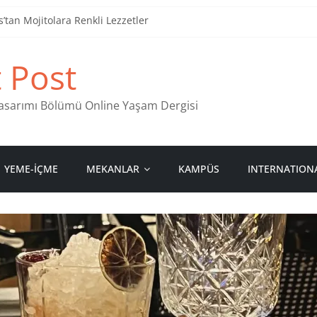
tan Mojitolara Renkli Lezzetler
an 4 Müzik Durağı
t Post
ind Stamps in Ankara
 Pastanesi
 Tasarımı Bölümü Online Yaşam Dergisi
YEME-İÇME
MEKANLAR
KAMPÜS
INTERNATION