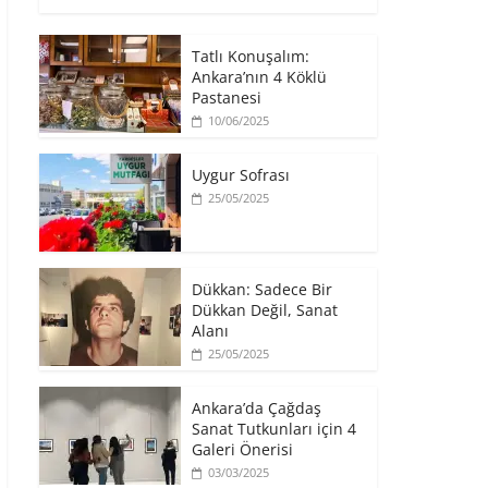
t
b
s
ı
e
o
A
r
r
o
p
m
ü
k
p
a
Tatlı Konuşalım:
z
'
'
k
e
t
t
Ankara’nın 4 Köklü
i
r
a
a
ç
Pastanesi
i
p
p
i
n
a
a
n
10/06/2025
d
y
y
t
e
l
l
ı
p
a
a
k
a
ş
ş
l
Uygur Sofrası
y
m
m
a
l
a
a
y
25/05/2025
a
k
k
ı
ş
i
i
n
m
ç
ç
(
a
i
i
Y
k
n
n
e
i
t
t
n
ç
ı
ı
i
​Dükkan: Sadece Bir
i
k
k
p
Dükkan Değil, Sanat
n
l
l
e
t
a
a
n
Alanı
ı
y
y
c
k
ı
ı
e
25/05/2025
l
n
n
r
a
(
(
e
y
Y
Y
d
ı
e
e
e
Ankara’da Çağdaş
n
n
n
a
Sanat Tutkunları için 4
(
i
i
ç
Y
p
p
ı
Galeri Önerisi
e
e
e
l
n
n
n
ı
03/03/2025
i
c
c
r