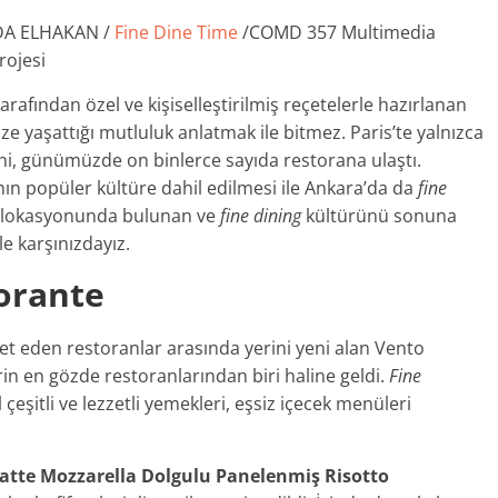
DA ELHAKAN /
Fine Dine Time
/COMD 357 Multimedia
rojesi
rafından özel ve kişiselleştirilmiş reçetelerle hazırlanan
size yaşattığı mutluluk anlatmak ile bitmez. Paris’te yalnızca
ni, günümüzde on binlerce sayıda restorana ulaştı.
ın popüler kültüre dahil edilmesi ile Ankara’da da
fine
klı lokasyonunda bulunan ve
fine dining
kültürünü sonuna
le karşınızdayız.
torante
t eden restoranlar arasında yerini yeni alan Vento
rin en gözde restoranlarından biri haline geldi.
Fine
şitli ve lezzetli yemekleri, eşsiz içecek menüleri
Latte Mozzarella Dolgulu Panelenmiş Risotto