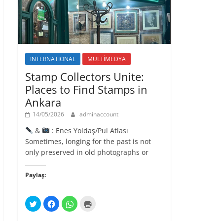
l
ı
r
)
INTERNATIONAL
MULTİMEDYA
Stamp Collectors Unite:
Places to Find Stamps in
Ankara
14/05/2026
adminaccount
&
: Enes Yoldaş/Pul Atlası
Sometimes, longing for the past is not
only preserved in old photographs or
Paylaş:
T
F
W
Y
w
a
h
a
i
c
a
z
t
e
t
d