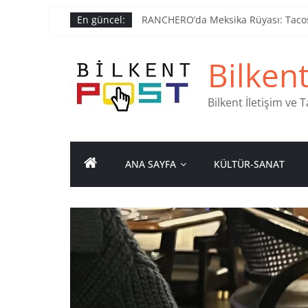
Skip
En güncel:
RANCHERO’da Meksika Rüyası: Tacos’
to
Ankara’nın Ruhunu Notalarda Yaşat
content
Pullardaki tarih: PTT Pul Müzesi
Bilken
Stamp Collectors Unite: Places to F
Tatlı Konuşalım: Ankara’nın 4 Köklü
Bilkent İletişim ve
ANA SAYFA
KÜLTÜR-SANAT