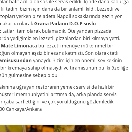
ar hafif acılı aioli sos ile servis edildi. İçinde dana kaburga
 tadını bizim için daha da bir anlamlı kıldı. Lezzetli ve
 topları yerken bize adeta Napoli sokaklarında geziniyor
makarna olarak
Grana Padano D.O.P soslu
 tatları tam olarak bulamadık. Öte yandan pizzada
da yediğimiz en lezzetli pizzalardan biri kılmaya yetti.
 Mate Limonata
bu lezzetli menüye mükemmel bir
ğun olmayan eşsiz bir esans katmıştı. Son olarak tatlı
ramisusundan
yanaydı. Bizim için en önemli şey kekinin
n bir kremaya sahip olmasıydı ve tiramisunun bu iki özelliğe
zün gülmesine sebep oldu.
akınına uğrayan restoranın yemek servisi de hızlı bir
müşteri memnuniyetini arttırsa da, arka planda servis
r çaba sarf ettiğini ve çok yorulduğunu gözlemledik.
700 Çankaya/Ankara