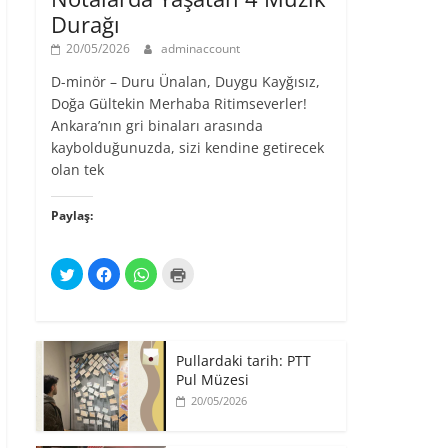
Durağı
20/05/2026
adminaccount
D-minör – Duru Ünalan, Duygu Kayğısız,
Doğa Gültekin Merhaba Ritimseverler!
Ankara’nın gri binaları arasında
kaybolduğunuzda, sizi kendine getirecek
olan tek
Paylaş:
T
F
W
Y
w
a
h
a
i
c
a
z
t
e
t
d
t
b
s
ı
e
o
A
r
r
o
p
m
ü
k
p
a
Pullardaki tarih: PTT
z
'
'
k
e
t
t
Pul Müzesi
i
r
a
a
ç
20/05/2026
i
p
p
i
n
a
a
n
d
y
y
t
e
l
l
ı