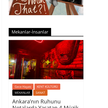
Mekanlar-İnsanlar
Gece Hayatı
KENT KÜLTÜRÜ
MEKANLAR
SANAT
Ankara’nın Ruhunu
Notalarda Yaşatan 4 Müzik