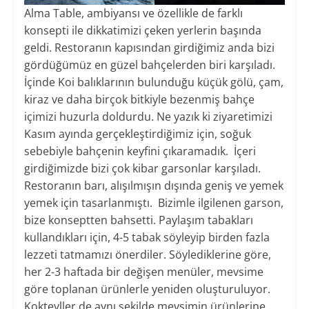
Alma Table, ambiyansı ve özellikle de farklı
konsepti ile dikkatimizi çeken yerlerin başında
geldi. Restoranın kapısından girdiğimiz anda bizi
gördüğümüz en güzel bahçelerden biri karşıladı.
İçinde Koi balıklarının bulunduğu küçük gölü, çam,
kiraz ve daha birçok bitkiyle bezenmiş bahçe
içimizi huzurla doldurdu. Ne yazık ki ziyaretimizi
Kasım ayında gerçekleştirdiğimiz için, soğuk
sebebiyle bahçenin keyfini çıkaramadık.
İçeri
girdiğimizde bizi çok kibar garsonlar karşıladı.
Restoranın barı, alışılmışın dışında geniş ve yemek
yemek için tasarlanmıştı. Bizimle ilgilenen garson,
bize konseptten bahsetti. Paylaşım tabakları
kullandıkları için, 4-5 tabak söyleyip birden fazla
lezzeti tatmamızı önerdiler. Söylediklerine göre,
her 2-3 haftada bir değişen menüler, mevsime
göre toplanan ürünlerle yeniden oluşturuluyor.
Kokteyller de aynı şekilde mevsimin ürünlerine