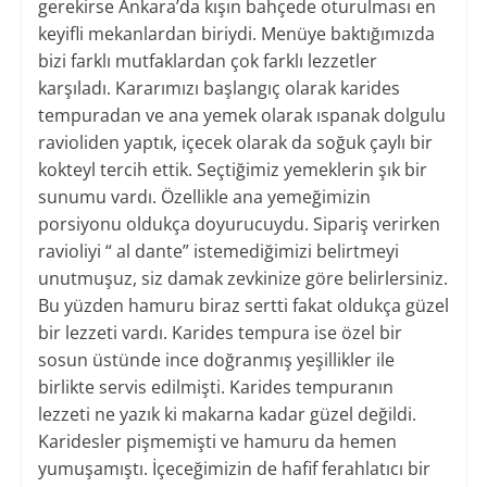
gerekirse Ankara’da kışın bahçede oturulması en
keyifli mekanlardan biriydi. Menüye baktığımızda
bizi farklı mutfaklardan çok farklı lezzetler
karşıladı. Kararımızı başlangıç olarak karides
tempuradan ve ana yemek olarak ıspanak dolgulu
ravioliden yaptık, içecek olarak da soğuk çaylı bir
kokteyl tercih ettik. Seçtiğimiz yemeklerin şık bir
sunumu vardı. Özellikle ana yemeğimizin
porsiyonu oldukça doyurucuydu. Sipariş verirken
ravioliyi “ al dante” istemediğimizi belirtmeyi
unutmuşuz, siz damak zevkinize göre belirlersiniz.
Bu yüzden hamuru biraz sertti fakat oldukça güzel
bir lezzeti vardı. Karides tempura ise özel bir
sosun üstünde ince doğranmış yeşillikler ile
birlikte servis edilmişti. Karides tempuranın
lezzeti ne yazık ki makarna kadar güzel değildi.
Karidesler pişmemişti ve hamuru da hemen
yumuşamıştı. İçeceğimizin de hafif ferahlatıcı bir