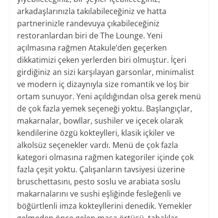
arkadaşlarınızla takılabileceğiniz ve hatta
partnerinizle randevuya çıkabileceğiniz
restoranlardan biri de The Lounge. Yeni
açılmasına rağmen Atakule’den geçerken
dikkatimizi çeken yerlerden biri olmuştur. İçeri
girdiğiniz an sizi karşılayan garsonlar, minimalist
ve modern iç dizaynıyla size romantik ve loş bir
ortam sunuyor. Yeni açıldığından olsa gerek menü
de çok fazla yemek seçeneği yoktu. Başlangıçlar,
makarnalar, bowllar, sushiler ve içecek olarak
kendilerine özgü kokteylleri, klasik içkiler ve
alkolsüz seçenekler vardı. Menü de çok fazla
kategori olmasına rağmen kategoriler içinde çok
fazla çeşit yoktu. Çalışanların tavsiyesi üzerine
bruschettasını, pesto soslu ve arabiata soslu
makarnalarını ve sushi eşliğinde fesleğenli ve
böğürtlenli imza kokteyllerini denedik. Yemekler
gelmeden önce gelen masa örtüsü, tabaklar,