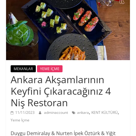
MEKANLAR
YEME İÇME
Ankara Akşamlarının
Keyfini Çıkaracağınız 4
Niş Restoran
,
,
11/11/2023
adminaccount
ankara
KENT KÜLTÜRÜ
Yeme İçme
Duygu Demiralay & Nurten İpek Öztürk & Yiğit