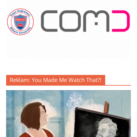
Reklam: You Made Me Watch That?!