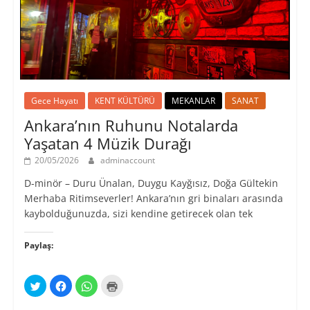
Gece Hayatı
KENT KÜLTÜRÜ
MEKANLAR
SANAT
Ankara’nın Ruhunu Notalarda
Yaşatan 4 Müzik Durağı
20/05/2026
adminaccount
D-minör – Duru Ünalan, Duygu Kayğısız, Doğa Gültekin
Merhaba Ritimseverler! Ankara’nın gri binaları arasında
kaybolduğunuzda, sizi kendine getirecek olan tek
Paylaş:
T
F
W
Y
w
a
h
a
i
c
a
z
t
e
t
d