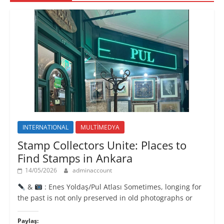
p
e
e
)
e
r
r
n
e
e
c
d
d
e
e
e
r
a
a
e
ç
ç
d
ı
ı
e
l
l
a
ı
ı
ç
r
r
ı
)
)
l
ı
r
)
INTERNATIONAL
MULTİMEDYA
Stamp Collectors Unite: Places to
Find Stamps in Ankara
14/05/2026
adminaccount
&
: Enes Yoldaş/Pul Atlası Sometimes, longing for
the past is not only preserved in old photographs or
Paylaş: