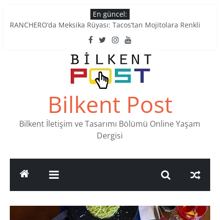
Skip
En güncel:
to
Tatlı Konuşalım: Ankara’nın 4 Köklü Pastanesi
content
RANCHERO’da Meksika Rüyası: Tacos’tan Mojitolara Renkli
Lezzetler
Ankara’nın Ruhunu Notalarda Yaşatan 4 Müzik Durağı
Pullardaki tarih: PTT Pul Müzesi
Stamp Collectors Unite: Places to Find Stamps in Ankara
Bilkent Post
Bilkent İletişim ve Tasarımı Bölümü Online Yaşam
Dergisi