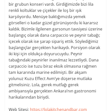
bir grubun konseri vardı. Girdiğimizde bizi lila
renkli koltuklar ve çiçekler ile loş bir ışık
karşılıyordu. Menüye baktığımızda yemek
görselleri o kadar güzel görünüyordu ki kararsız
kaldık. Bizimle ilgilenen garsonun tavsiyesi üzerine
başlangıç olarak dana carpaccio ve peynir tabağı;
içecek olarak ise şarap sipariş ettik. Söylediğimiz
başlangıçlar gerçekten harikaydı. Porsiyon olarak
iki kişi için oldukça doyurucuydu. Peynir
tabağındaki peynirler inanılmaz lezzetliydi. Dana
carpaccio ise tuzu biraz eksik olmasına rağmen
tam kararında marine edilmişti. Bir akşam
yolunuz Kuzu Effect Avm’ye düşerse mutlaka
gitmelisiniz. Lola, gerek mutfağı gerek
ambiyansıyla gerçekten Ankara’nın gastronomi
harikalarından biriydi.
Web Sitesi:
https://lolakitchenandbar.com​