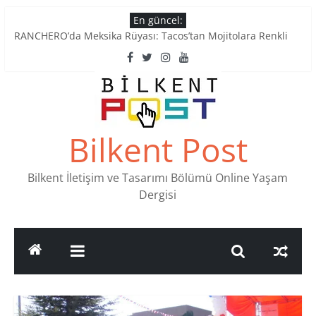
Skip
En güncel:
to
RANCHERO’da Meksika Rüyası: Tacos’tan Mojitolara Renkli
content
Lezzetler
Ankara’nın Ruhunu Notalarda Yaşatan 4 Müzik Durağı
Pullardaki tarih: PTT Pul Müzesi
Stamp Collectors Unite: Places to Find Stamps in Ankara
Tatlı Konuşalım: Ankara’nın 4 Köklü Pastanesi
Bilkent Post
Bilkent İletişim ve Tasarımı Bölümü Online Yaşam
Dergisi