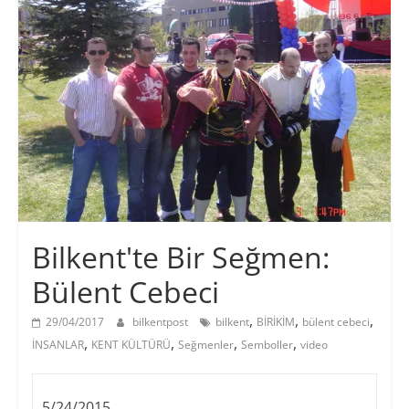
Bilkent'te Bir Seğmen:
Bülent Cebeci
,
,
,
29/04/2017
bilkentpost
bilkent
BİRİKİM
bülent cebeci
,
,
,
,
İNSANLAR
KENT KÜLTÜRÜ
Seğmenler
Semboller
video
5/24/2015