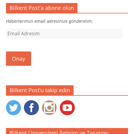
d
ı
ı
e
l
l
Bilkent Post'a abone olun
a
ı
ı
ç
r
r
ı
)
)
l
Haberlerimizi email adresinize gönderelim.
ı
r
)
Email
Adresim
Onay
Bilkent Post’u takip edin
Bilkent Üniversitesi İletişim ve Tasarımı