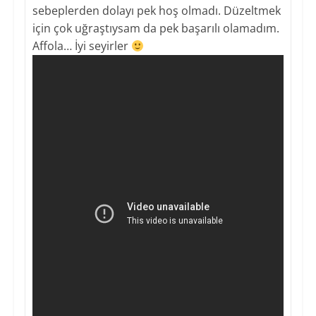
sebeplerden dolayı pek hoş olmadı. Düzeltmek
için çok uğraştıysam da pek başarılı olamadım.
Affola… İyi seyirler