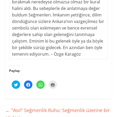
bırakmak neredeyse olmazsa olmaz bir kural
halini aldı. Bu sebeplerle de anlatmaya değer
buldum Seğmenleri. İmkanım yettiğince, dilim
döndüğünce sizlere Ankara’nın vazgeçilmez bir
sembolü olan eskimeyen ve bence evrensel
değerlere sahip olan geleneğini tanıtmaya
çalıştım. Eminim ki bu gelenek öyle ya da böyle
bir şekilde sürüp gidecek. En azından ben öyle
temenni ediyorum. – Özge Karagöz
Paylaş:
T
F
W
Y
w
a
h
a
i
c
a
z
t
e
t
d
t
b
s
ı
e
o
A
r
r
o
p
m
ü
k
p
a
z
'
'
k
←
"Asıl" Seğmenlik Ruhu: Seğmenlik üzerine bir
e
t
t
i
r
a
a
ç