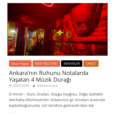
Gece Hayatı
KENT KÜLTÜRÜ
MEKANLAR
SANAT
Ankara’nın Ruhunu Notalarda
Yaşatan 4 Müzik Durağı
20/05/2026
adminaccount
D-minör – Duru Ünalan, Duygu Kayğısız, Doğa Gültekin
Merhaba Ritimseverler! Ankara’nın gri binaları arasında
kaybolduğunuzda, sizi kendine getirecek olan tek