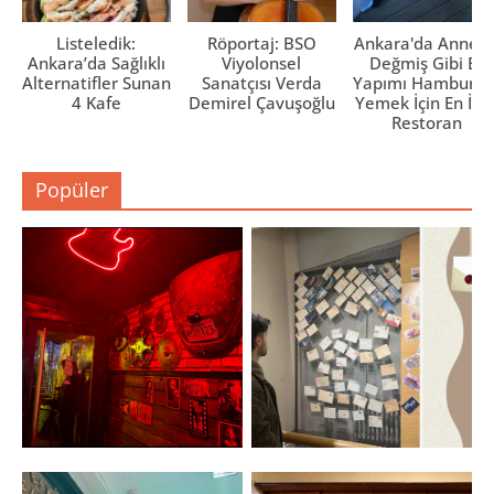
Listeledik:
Röportaj: BSO
Ankara'da Anne El
Ankara’da Sağlıklı
Viyolonsel
Değmiş Gibi Ev
Alternatifler Sunan
Sanatçısı Verda
Yapımı Hamburge
4 Kafe
Demirel Çavuşoğlu
Yemek İçin En İyi 
Restoran
Popüler