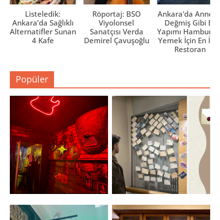
Listeledik:
Röportaj: BSO
Ankara'da Anne El
Ankara’da Sağlıklı
Viyolonsel
Değmiş Gibi Ev
Alternatifler Sunan
Sanatçısı Verda
Yapımı Hamburge
4 Kafe
Demirel Çavuşoğlu
Yemek İçin En İyi 
Restoran
Popüler