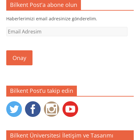
ç
r
r
Bilkent Post'a abone olun
ı
)
)
l
ı
r
Haberlerimizi email adresinize gönderelim.
)
Email
Adresim
Onay
Bilkent Post’u takip edin
Bilkent Üniversitesi İletişim ve Tasarımı