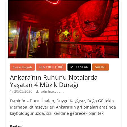
Gece Hayatı
KENT KÜLTÜRÜ
MEKANLAR
SANAT
Ankara’nın Ruhunu Notalarda
Yaşatan 4 Müzik Durağı
20/05/2026
adminaccount
D-minör – Duru Ünalan, Duygu Kayğısız, Doğa Gültekin
Merhaba Ritimseverler! Ankara’nın gri binaları arasında
kaybolduğunuzda, sizi kendine getirecek olan tek
Paylaş: