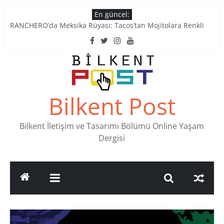
Skip
En güncel:
to
RANCHERO’da Meksika Rüyası: Tacos’tan Mojitolara Renkli
content
Lezzetler
Ankara’nın Ruhunu Notalarda Yaşatan 4 Müzik Durağı
Pullardaki tarih: PTT Pul Müzesi
Stamp Collectors Unite: Places to Find Stamps in Ankara
Tatlı Konuşalım: Ankara’nın 4 Köklü Pastanesi
Bilkent Post
Bilkent İletişim ve Tasarımı Bölümü Online Yaşam
Dergisi