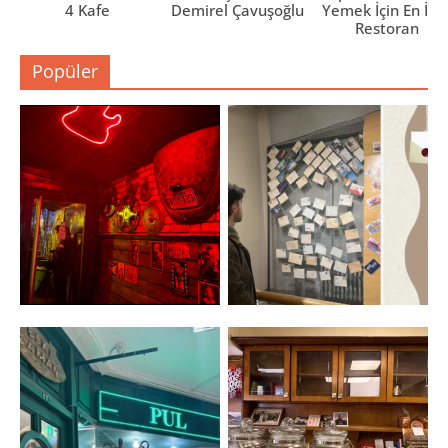
4 Kafe
Demirel Çavuşoğlu
Yemek İçin En İyi 
Restoran
Popüler