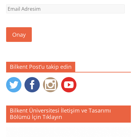
r
)
Email
Adresim
Onay
Bilkent Post’u takip edin
Bilkent Üniversitesi İletişim ve Tasarımı
Bölümü İçin Tıklayın