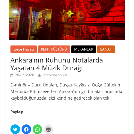
Gece Hayatı
KENT KÜLTÜRÜ
MEKANLAR
SANAT
Ankara’nın Ruhunu Notalarda
Yaşatan 4 Müzik Durağı
20/05/2026
adminaccount
D-minör – Duru Ünalan, Duygu Kayğısız, Doğa Gültekin
Merhaba Ritimseverler! Ankara’nın gri binaları arasında
kaybolduğunuzda, sizi kendine getirecek olan tek
Paylaş:
T
F
W
Y
w
a
h
a