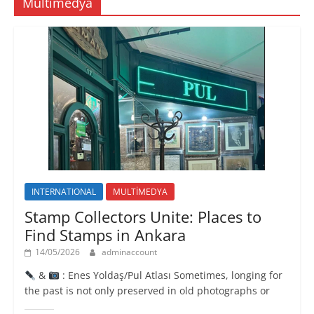
Multimedya
n
n
n
ı
i
c
c
r
p
e
e
)
e
r
r
n
e
e
c
d
d
e
e
e
r
a
a
e
ç
ç
d
ı
ı
e
l
l
a
ı
ı
ç
r
r
ı
)
)
l
ı
r
)
INTERNATIONAL
MULTİMEDYA
Stamp Collectors Unite: Places to
Find Stamps in Ankara
14/05/2026
adminaccount
&
: Enes Yoldaş/Pul Atlası Sometimes, longing for
the past is not only preserved in old photographs or