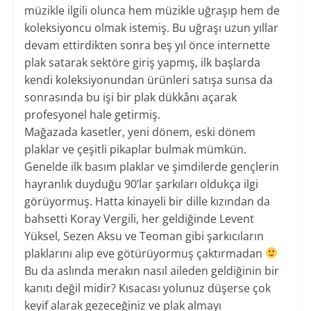
müzikle ilgili olunca hem müzikle uğraşıp hem de
koleksiyoncu olmak istemiş. Bu uğraşı uzun yıllar
devam ettirdikten sonra beş yıl önce internette
plak satarak sektöre giriş yapmış, ilk başlarda
kendi koleksiyonundan ürünleri satışa sunsa da
sonrasında bu işi bir plak dükkânı açarak
profesyonel hale getirmiş.
Mağazada kasetler, yeni dönem, eski dönem
plaklar ve çeşitli pikaplar bulmak mümkün.
Genelde ilk basım plaklar ve şimdilerde gençlerin
hayranlık duyduğu 90’lar şarkıları oldukça ilgi
görüyormuş. Hatta kinayeli bir dille kızından da
bahsetti Koray Vergili, her geldiğinde Levent
Yüksel, Sezen Aksu ve Teoman gibi şarkıcıların
plaklarını alıp eve götürüyormuş çaktırmadan
Bu da aslında merakın nasıl aileden geldiğinin bir
kanıtı değil midir? Kısacası yolunuz düşerse çok
keyif alarak gezeceğiniz ve plak almayı