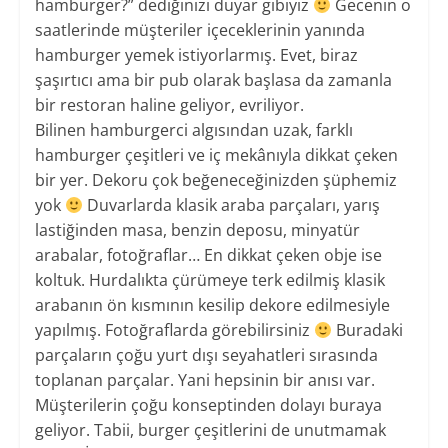
hamburger?” dediğinizi duyar gibiyiz
Gecenin o
saatlerinde müşteriler içeceklerinin yanında
hamburger yemek istiyorlarmış. Evet, biraz
şaşırtıcı ama bir pub olarak başlasa da zamanla
bir restoran haline geliyor, evriliyor.
Bilinen hamburgerci algısından uzak, farklı
hamburger çeşitleri ve iç mekânıyla dikkat çeken
bir yer. Dekoru çok beğeneceğinizden şüphemiz
yok
Duvarlarda klasik araba parçaları, yarış
lastiğinden masa, benzin deposu, minyatür
arabalar, fotoğraflar… En dikkat çeken obje ise
koltuk. Hurdalıkta çürümeye terk edilmiş klasik
arabanın ön kısmının kesilip dekore edilmesiyle
yapılmış. Fotoğraflarda görebilirsiniz
Buradaki
parçaların çoğu yurt dışı seyahatleri sırasında
toplanan parçalar. Yani hepsinin bir anısı var.
Müşterilerin çoğu konseptinden dolayı buraya
geliyor. Tabii, burger çeşitlerini de unutmamak