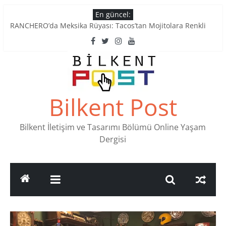
Skip
En güncel:
to
Tatlı Konuşalım: Ankara’nın 4 Köklü Pastanesi
content
RANCHERO’da Meksika Rüyası: Tacos’tan Mojitolara Renkli
Lezzetler
Ankara’nın Ruhunu Notalarda Yaşatan 4 Müzik Durağı
Pullardaki tarih: PTT Pul Müzesi
Stamp Collectors Unite: Places to Find Stamps in Ankara
Bilkent Post
Bilkent İletişim ve Tasarımı Bölümü Online Yaşam
Dergisi