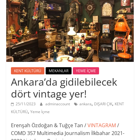
KENT KÜLTÜRÜ
MEKANLAR
YEME İÇME
Ankara’da gidilebilecek
dört vintage yer!
,
,
25/11/2023
adminaccount
ankara
DIŞARI ÇIK
KENT
,
KÜLTÜRÜ
Yeme İçme
Erenşah Özdoğan & Tuğçe Tan /
VINTAGRAM
/
COMD 357 Multimedia Journalism İlkbahar 2021-