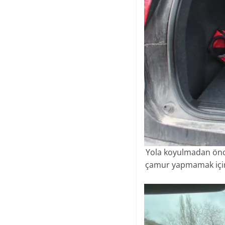
Yola koyulmadan önce
çamur yapmamak için g