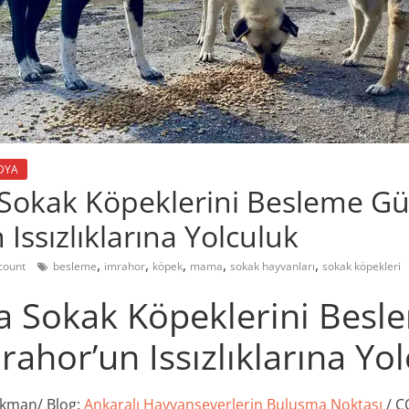
DYA
Sokak Köpeklerini Besleme G
Issızlıklarına Yolculuk
,
,
,
,
,
count
besleme
imrahor
köpek
mama
sokak hayvanları
sokak köpekleri
a Sokak Köpeklerini Besl
ahor’un Issızlıklarına Yo
Akman/ Blog:
Ankaralı Hayvanseverlerin Buluşma Noktası
/ 