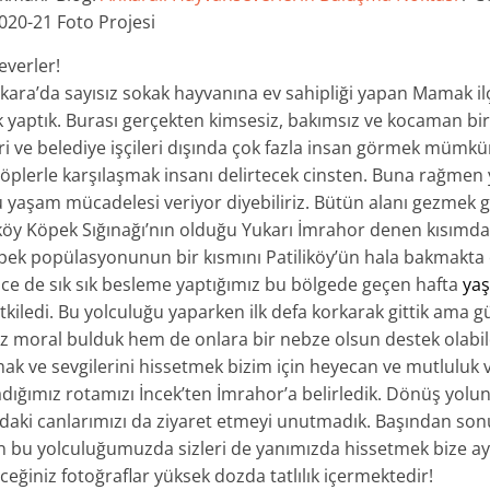
2020-21 Foto Projesi
everler!
Ankara’da sayısız sokak hayvanına ev sahipliği yapan Mamak i
k yaptık. Burası gerçekten kimsesiz, bakımsız ve kocaman bir
 ve belediye işçileri dışında çok fazla insan görmek mümkü
çöplerle karşılaşmak insanı delirtecek cinsten. Buna rağmen
 yaşam mücadelesi veriyor diyebiliriz. Bütün alanı gezmek g
iköy Köpek Sığınağı’nın olduğu Yukarı İmrahor denen kısımda
öpek popülasyonunun bir kısmını Patiliköy’ün hala bakmakta 
ce de sık sık besleme yaptığımız bu bölgede geçen hafta
yaş
kiledi. Bu yolculuğu yaparken ilk defa korkarak gittik ama gü
 moral bulduk hem de onlara bir nebze olsun destek olabild
ak ve sevgilerini hissetmek bizim için heyecan ve mutluluk ve
adığımız rotamızı İncek’ten İmrahor’a belirledik. Dönüş yol
daki canlarımızı da ziyaret etmeyi unutmadık. Başından so
n bu yolculuğumuzda sizleri de yanımızda hissetmek bize ayr
ceğiniz fotoğraflar yüksek dozda tatlılık içermektedir!