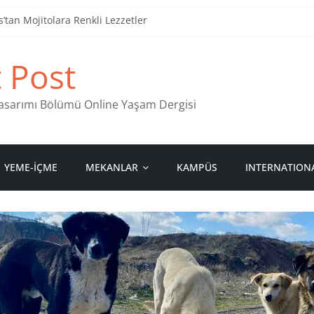
tan Mojitolara Renkli Lezzetler
an 4 Müzik Durağı
t Post
ind Stamps in Ankara
 Pastanesi
 Tasarımı Bölümü Online Yaşam Dergisi
YEME-İÇME
MEKANLAR
KAMPÜS
INTERNATION