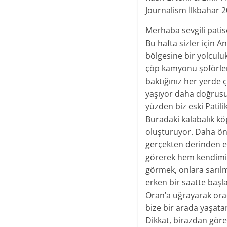
Journalism İlkbahar 
Merhaba sevgili patis
Bu hafta sizler için 
bölgesine bir yolculu
çöp kamyonu şoförleri
baktığınız her yerde 
yaşıyor daha doğrusu
yüzden biz eski Patil
Buradaki kalabalık k
oluşturuyor. Daha ön
gerçekten derinden et
görerek hem kendimiz
görmek, onlara sarılm
erken bir saatte başl
Oran’a uğrayarak ora
bize bir arada yaşata
Dikkat, birazdan göre