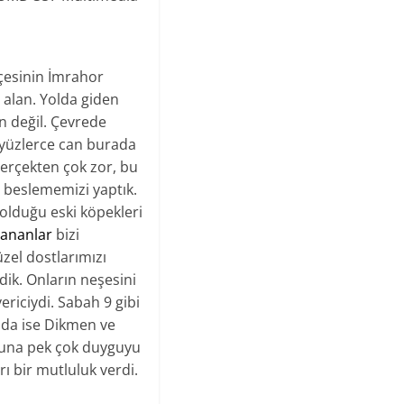
lçesinin İmrahor
 alan. Yolda giden
n değil. Çevrede
 yüzlerce can burada
erçekten çok zor, bu
 beslememizi yaptık.
olduğu eski köpekleri
ananlar
bizi
zel dostlarımızı
ik. Onların neşesini
riciydi. Sabah 9 gibi
unda ise Dikmen ve
nuna pek çok duyguyu
ı bir mutluluk verdi.