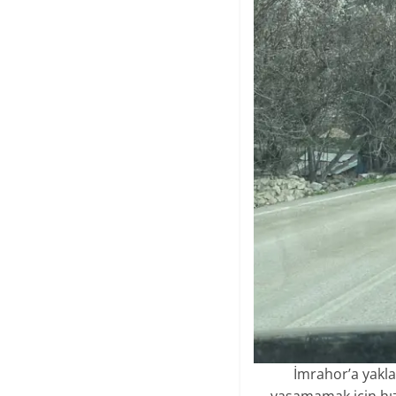
İmrahor’a yaklaş