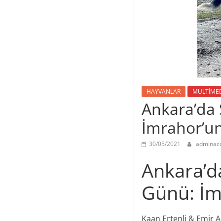
HAYVANLAR
MULTİME
Ankara’da 
İmrahor’un 
30/05/2021
adminac
Ankara’d
Günü: İmr
Kaan Ertenli & Emir 