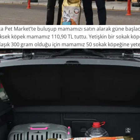
ta Pet Market’te buluşup mamamızı satın alarak güne başla
yüksek köpek mamamız 110,90 TL tuttu. Yetişkin bir sokak kö
laşık 300 gram olduğu için mamamız 50 sokak köpeğine yete