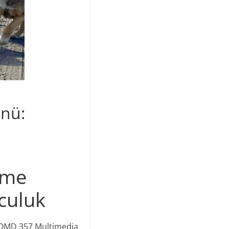
ünü:
eme
lculuk
COMD 357 Multimedia