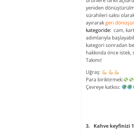
ürünlere farklı açılar
yeniden dönüştürülme
sürahileri saksı olara
ayırarak
geri dönüş
kategoride:
cam, kart
adımlarıyla başlayabil
kategori sonradan beş
hakkında önce istek, s
Takımı!
Uğraş:
Para biriktirmek​:
Çevreye katkısı:
3. Kahve keyfinizi 1