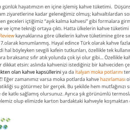
günlük hayatımızın en içine işlemiş kahve tüketimi. Düşüns
m ziyaretlerine kadar geleneğimiz olmuş; kahvaltılardan so
ken geceleri içtiğimiz “ayık kalma kahvesi” gibi formalara gir
ve içme tekniği ortaya çıktı. Hatta ülkelerin kahve tüketim
Review
kaynaklarına göre ülkelerin kahve tüketimine göre s
17.olarak konumlanmış. Hayal edince Türk olarak kahve fazla
di hal böyleyken sevgili kafein tutkunları, özellikle tek kullan
ra bıraksanız sıfır atık yolunda çok iyi olur gibi… Özellikle 
 dikkat etsin: aslında kahvenizi istediğiniz bir kahveciden çe
kten olan kahve kapsüllerini
ya da
İtalyan moka potlarını
ter
UZ! Eğer zamanımız varsa moka potlarda kahve
hazırlaması
ol
ikliği su götürmez bir gerçek. Bu şekilde hem mutfağınızı sı
ze de katkı sağlamış olursunuz. Ayrıca şık görünümlü termosl
elemiz olup elimizde karton bardaktaki kahveyle koşmaktan d