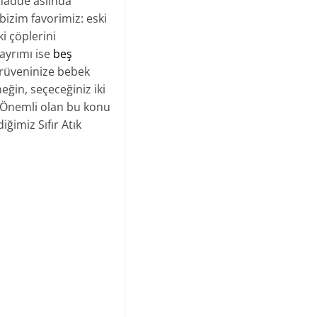
k madde aslında
izim favorimiz: eski
i çöplerini
ayrımı ise
beş
erüveninize bebek
neğin, seçeceğiniz iki
. Önemli olan bu konu
ğimiz Sıfır Atık