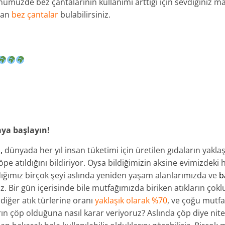
günümüzde bez çantalarının kullanımı arttığı için sevdiğiniz 
ran
bez çantalar
bulabilirsiniz.
aya başlayın!
,
dünyada her yıl insan tüketimi için üretilen gıdaların yakl
e atıldığını bildiriyor. Oysa bildiğimizin aksine evimizdeki 
ığımız birçok şeyi aslında yeniden yaşam alanlarımızda ve
b
iz. Bir gün içerisinde bile mutfağımızda biriken atıkların çoklu
 diğer atık türlerine oranı
yaklaşık olarak %70
, ve çoğu mutf
arın çöp olduğuna nasıl karar veriyoruz? Aslında çöp diye nit