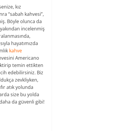
enize, kız
nra “sabah kahvesi”,
miş. Böyle olunca da
i yakından incelenmiş
ıralanmasında,
sıyla hayatımızda
ımlık
kahve
kahvesini Americano
ktirip temin ettikten
cih edebilirsiniz. Biz
dukça zevkliyken,
fır atık yolunda
arda size bu yolda
aha da güvenli gibi!