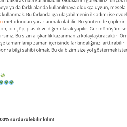
dan bakarak hala kullanılabilir olduklarını görebiliriz. Birço
ye ya da farklı alanda kullanılmaya oldukça uygun, mesela b
k kullanmak. Bu farkındalığa ulaşabilmenin ilk adımı ise evdek
üm
metodundan yararlanmak olabilir. Bu yöntemde çöplerin 
on, bio çöp, plastik ve diğer olarak yapılır. Geri dönüşüm s
irsiniz. Bu sizin alışkanlık kazanmanızı kolaylaştıracaktır. Ör
e tamamlanıp zaman içerisinde farkındalığınızı arttırabilir
onra bilgi sahibi olmak. Bu da bizim size yol göstermek istedi
00% sürdürülebilir kılın!