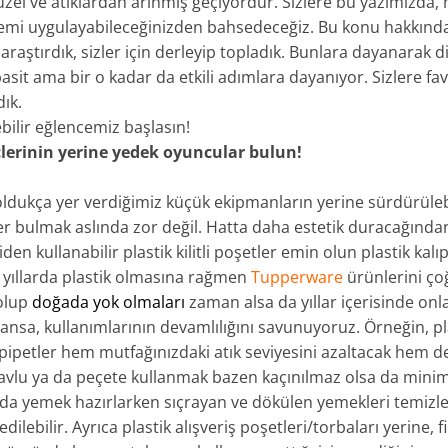
güzel ve atıklardan arınmış geçiyordur. Sizlere bu yazımızda, 
öntemi uygulayabileceğinizden bahsedeceğiz. Bu konu hakkında e
araştırdık, sizler için derleyip topladık. Bunlara dayanarak di
basit ama bir o kadar da etkili adımlara dayanıyor. Sizlere f
dık.
ilir eğlencemiz başlasın!
çlerinin yerine yedek oyuncular bulun!
ldukça yer verdiğimiz küçük ekipmanların yerine sürdürülebi
r bulmak aslında zor değil. Hatta daha estetik duracağından 
en kullanabilir plastik kilitli poşetler emin olun plastik kal
on yıllarda plastik olmasına rağmen
Tupperware
ürünlerini ço
 olup
doğada yok olmaları
zaman alsa da yıllar içerisinde onlar
tansa, kullanımlarının devamlılığını savunuyoruz. Örneğin, pl
petler hem mutfağınızdaki atık seviyesini azaltacak hem de
 havlu ya da peçete kullanmak bazen kaçınılmaz olsa da min
a yemek hazırlarken sıçrayan ve dökülen yemekleri temizl
dilebilir. Ayrıca plastik alışveriş poşetleri/torbaları yerine, 