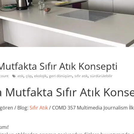
utfakta Sıfır Atık Konsepti
,
,
,
,
,
count
atık
çöp
ekolojik
geri dönüşüm
sıfır atık
sürdürülebilir
Mutfakta Sıfır Atık Konse
gören / Blog:
Sıfır Atık
/ COMD 357 Multimedia Journalism İl
ımı!