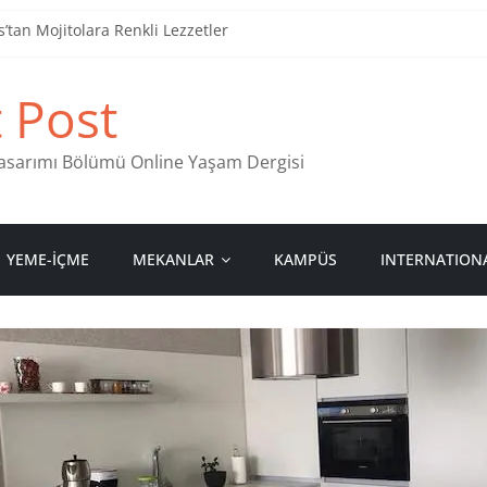
tan Mojitolara Renkli Lezzetler
an 4 Müzik Durağı
t Post
ind Stamps in Ankara
 Pastanesi
 Tasarımı Bölümü Online Yaşam Dergisi
YEME-İÇME
MEKANLAR
KAMPÜS
INTERNATION