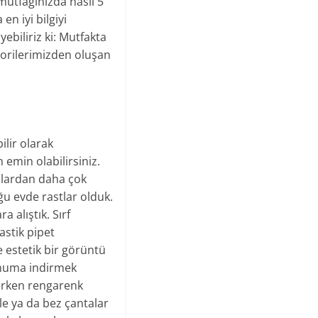
mutfağınızda nasıl 5
n iyi bilgiyi
yebiliriz ki: Mutfakta
avorilerimizden oluşan
lir olarak
emin olabilirsiniz.
ıplardan daha çok
ğu evde rastlar olduk.
a alıştık. Sırf
astik pipet
 estetik bir görüntü
imuma indirmek
erken rengarenk
file ya da bez çantalar