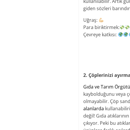
kullanılabilir. Artık 
giden sözleri barındı
Uğraş:
Para biriktirmek​:
Çevreye katkısı:
2. Çöplerinizi ayırm
​Gıda ve Tarım Örgütü
kaybolduğunu veya çöp
olmayabilir. Çöp sand
alanlarda
kullanabilir
değil! Gıda atıklarının
çıkıyor. Peki bu atıkl