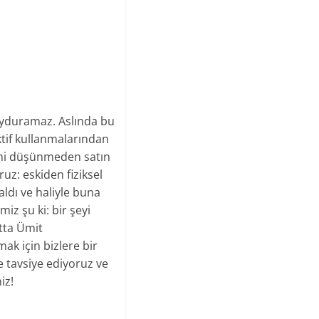
 uyduramaz. Aslında bu
ktif kullanmalarından
sini düşünmeden satın
z: eskiden fiziksel
ldı ve haliyle buna
iz şu ki: bir şeyi
atta Ümit
ak için bizlere bir
e tavsiye ediyoruz ve
iz!