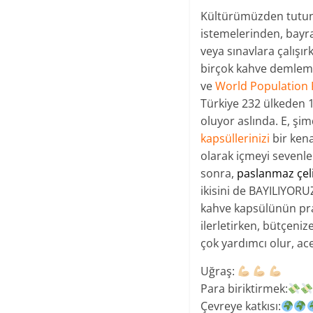
Kültürümüzden tutun 
istemelerinden, bayra
veya sınavlara çalışır
birçok kahve demleme 
ve
World Population 
Türkiye 232 ülkeden 
oluyor aslında. E, şim
kapsüllerinizi
bir kena
olarak içmeyi sevenler
sonra,
paslanmaz çeli
ikisini de BAYILIYOR
kahve kapsülünün prat
ilerletirken, bütçeni
çok yardımcı olur, ac
Uğraş:
​
Para biriktirmek​:
Çevreye katkısı: