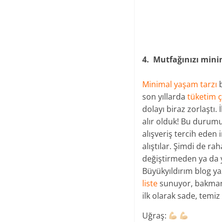
4.
Mutfağınızı mini
Minimal yaşam tarzı
b
son yıllarda
tüketim ç
dolayı biraz zorlaştı
alır olduk! Bu durum
alışveriş tercih eden
alıştılar. Şimdi de ra
değiştirmeden ya da y
Büyükyıldırım blog ya
liste
sunuyor, bakmanız
ilk olarak sade, temiz
Uğraş: