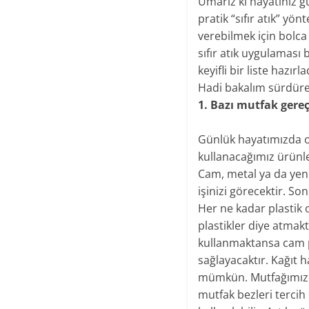
​Umarız ki hayatınız 
pratik “sıfır atık” y
verebilmek için bolca 
sıfır atık uygulaması 
keyifli bir liste hazırla
Hadi bakalım sürdüreb
1. Bazı mutfak gere
Günlük hayatımızda o
kullanacağımız ürünle
Cam, metal ya da yenid
işinizi görecektir. S
Her ne kadar plastik
plastikler diye atmak
kullanmaktansa cam pi
sağlayacaktır. Kağıt
mümkün. Mutfağımızd
mutfak bezleri tercih e