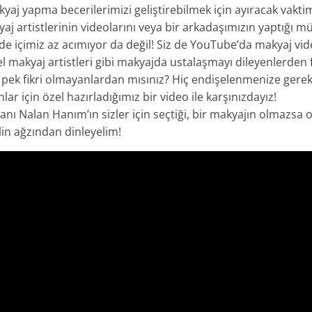
yaj yapma becerilerimizi geliştirebilmek için ayıracak vakti
yaj artistlerinin videolarını veya bir arkadaşımızın yaptığı
 içimiz az acımıyor da değil! Siz de YouTube’da makyaj vide
l makyaj artistleri gibi makyajda ustalaşmayı dileyenlerden 
pek fikri olmayanlardan mısınız? Hiç endişelenmenize gerek
ar için özel hazırladığımız bir video ile karşınızdayız!
anı Nalan Hanım’ın sizler için seçtiği, bir makyajın olmazsa 
lin ağzından dinleyelim!