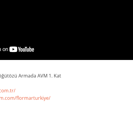
M
Söğütözü Armada AVM 1. Kat
com.tr/
am.com/flormarturkiye/