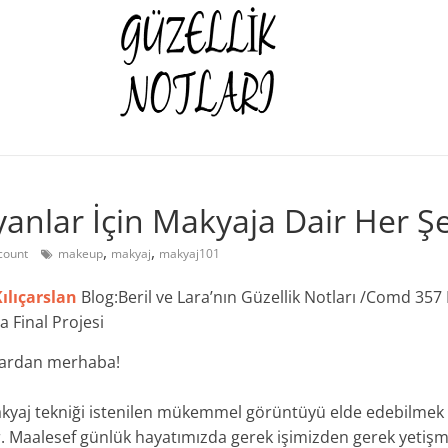
yanlar İçin Makyaja Dair Her Ş
,
,
count
makeup
makyaj
makyaj101
ılıçarslan
Blog:Beril ve Lara’nın Güzellik Notları /Comd 357
 Final Projesi
krardan merhaba!
akyaj tekniği istenilen mükemmel görüntüyü elde edebilmek iç
or. Maalesef günlük hayatımızda gerek işimizden gerek yeti