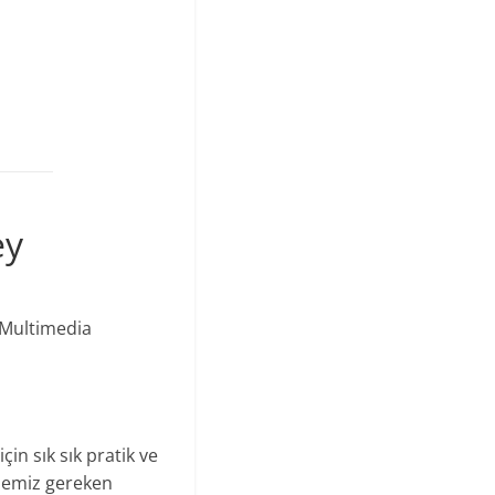
ey
 Multimedia
in sık sık pratik ve
şmemiz gereken