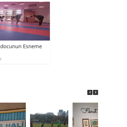
docunun Esneme
9