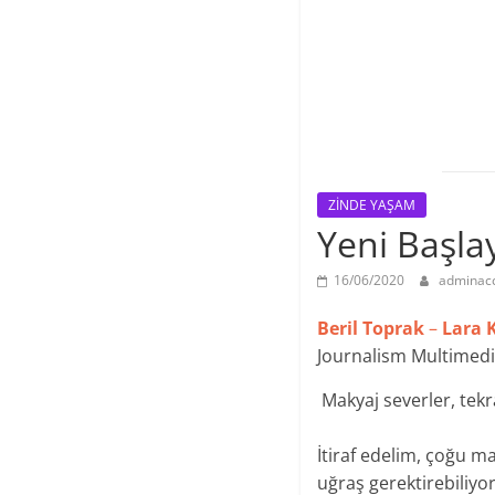
ZİNDE YAŞAM
Yeni Başla
16/06/2020
adminac
Beril Toprak
–
Lara K
Journalism Multimedia
Makyaj severler, te
İtiraf edelim, çoğu m
uğraş gerektirebiliy