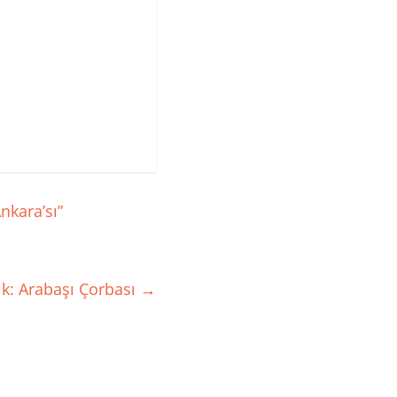
nkara’sı”
tık: Arabaşı Çorbası
→