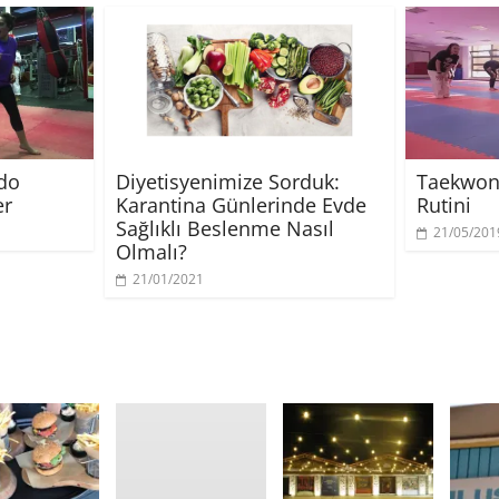
do
Diyetisyenimize Sorduk:
Taekwon
er
Karantina Günlerinde Evde
Rutini
Sağlıklı Beslenme Nasıl
21/05/201
Olmalı?
21/01/2021