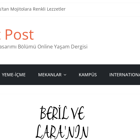
tan Mojitolara Renkli Lezzetler
an 4 Müzik Durağı
t Post
ind Stamps in Ankara
 Pastanesi
 Tasarımı Bölümü Online Yaşam Dergisi
YEME-İÇME
MEKANLAR
KAMPÜS
INTERNATION