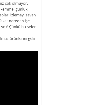
miz çok olmuyor.
 mükemmel günlük
oları izlemeyi seven
fakat nereden işe
 yok! Çünkü bu sefer,
olmaz ürünlerini gelin