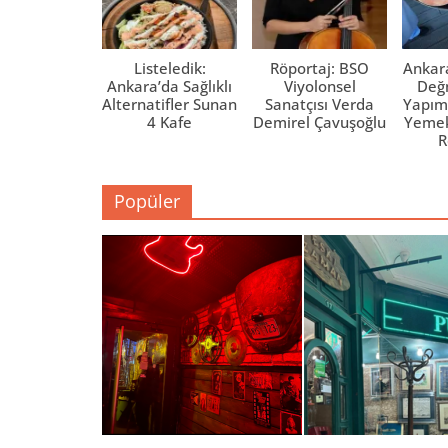
Listeledik:
Röportaj: BSO
Ankara
Ankara’da Sağlıklı
Viyolonsel
Değm
Alternatifler Sunan
Sanatçısı Verda
Yapım
4 Kafe
Demirel Çavuşoğlu
Yemek 
R
Popüler