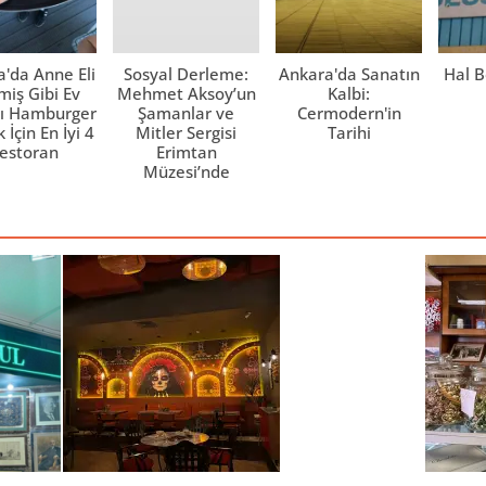
'da Anne Eli
Sosyal Derleme:
Ankara'da Sanatın
Hal B
iş Gibi Ev
Mehmet Aksoy’un
Kalbi:
ı Hamburger
Şamanlar ve
Cermodern'in
İçin En İyi 4
Mitler Sergisi
Tarihi
estoran
Erimtan
Müzesi’nde