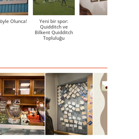
öyle Olunca!
Yeni bir spor:
Renk
Quidditch ve
Düny
Bilkent Quidditch
Topluluğu