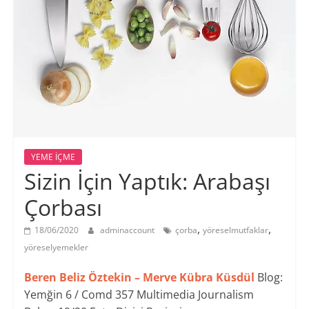
YEME İÇME
Sizin İçin Yaptık: Arabaşı
Çorbası
,
,
18/06/2020
adminaccount
çorba
yöreselmutfaklar
yöreselyemekler
Beren Beliz Öztekin – Merve Kübra Küsdül
Blog:
Yemğin 6 / Comd 357 Multimedia Journalism