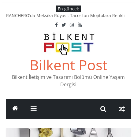
Skip
En güncel:
to
RANCHERO’da Meksika Rüyası: Tacos’tan Mojitolara Renkli
content
Lezzetler
Ankara’nın Ruhunu Notalarda Yaşatan 4 Müzik Durağı
Pullardaki tarih: PTT Pul Müzesi
Stamp Collectors Unite: Places to Find Stamps in Ankara
Tatlı Konuşalım: Ankara’nın 4 Köklü Pastanesi
Bilkent Post
Bilkent İletişim ve Tasarımı Bölümü Online Yaşam
Dergisi