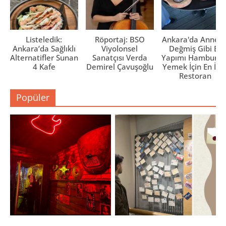
Listeledik:
Röportaj: BSO
Ankara'da Anne El
Ankara’da Sağlıklı
Viyolonsel
Değmiş Gibi Ev
Alternatifler Sunan
Sanatçısı Verda
Yapımı Hamburge
4 Kafe
Demirel Çavuşoğlu
Yemek İçin En İyi 
Restoran
Popüler