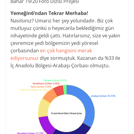
Bahar 19/20 Foto Dizisi Projesi
Yemeğin6’ndan Tekrar Merhaba!
Nasılsınız? Umarız her şey yolundadır. Biz çok
mutluyuz çünkü o heyecanla beklediğimiz gün
nihayetinde geldi çattı. Hatırlarsınız, size ve yakın
çevremize yedi bölgemizin yedi yöresel
çorbasından
en çok hangisini merak
ediyorsunuz
diye sormuştuk. Kazanan da %33 ile
İç Anadolu Bölgesi-Arabaşı Çorbası olmuştu.