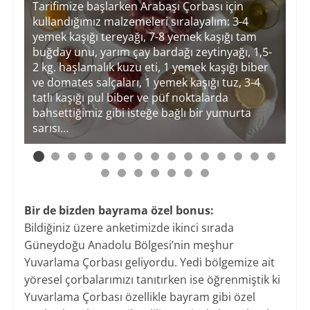
İç
Tarifimize başlarken Arabaşı Çorbası için
kullandığımız malzemeleri sıralayalım: 3-4
çok
yemek kaşığı tereyağı, 7-8 yemek kaşığı tam
.
buğday unu, yarım çay bardağı zeytinyağı, 1,5-
n
2 kg. haşlamalık kuzu eti, 1 yemek kaşığı biber
ve domates salçaları, 1 yemek kaşığı tuz, 3-4
tatlı kaşığı pul biber ve püf noktalarda
Mal
niz
bahsettiğimiz gibi isteğe bağlı bir yumurta
gör
e
sarısı…
lez
u
lar
Bir de bizden bayrama özel bonus:
Bildiğiniz üzere anketimizde ikinci sırada
Güneydoğu Anadolu Bölgesi’nin meşhur
Yuvarlama Çorbası geliyordu. Yedi bölgemize ait
yöresel çorbalarımızı tanıtırken ise öğrenmiştik ki
Yuvarlama Çorbası özellikle bayram gibi özel