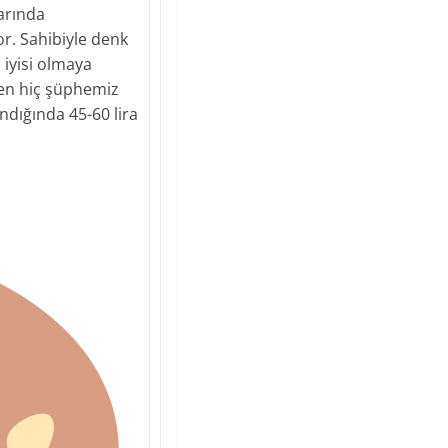
larında
or. Sahibiyle denk
 iyisi olmaya
den hiç şüphemiz
ndığında 45-60 lira