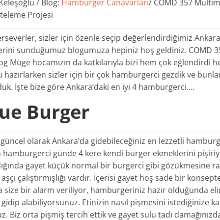
Keleşoğlu / Blog:
Hamburger Canavarları
/ COMD 357 Multim
teleme Projesi
verler, sizler için özenle seçip değerlendirdiğimiz Ankara’
lerini sunduğumuz blogumuza hepiniz hoş geldiniz. COMD 35
log Müge hocamızın da katkılarıyla bizi hem çok eğlendirdi h
u hazırlarken sizler için bir çok hamburgerci gezdik ve bunl
olduk. İşte bize göre Ankara’daki en iyi 4 hamburgerci….
que Burger
güncel olarak Ankara’da gidebileceğiniz en lezzetli hamburg
 hamburgerci günde 4 kere kendi burger ekmeklerini pişiriy
dığında gayet küçük normal bir burgerci gibi gözükmesine
ı aşçı çalıştırmışlığı vardır. İçerisi gayet hoş sade bir konsepte
 size bir alarm veriliyor, hamburgeriniz hazır olduğunda el
gidip alabiliyorsunuz. Etinizin nasıl pişmesini istediğinize k
z. Biz orta pişmiş tercih ettik ve gayet sulu tadı damağınızda