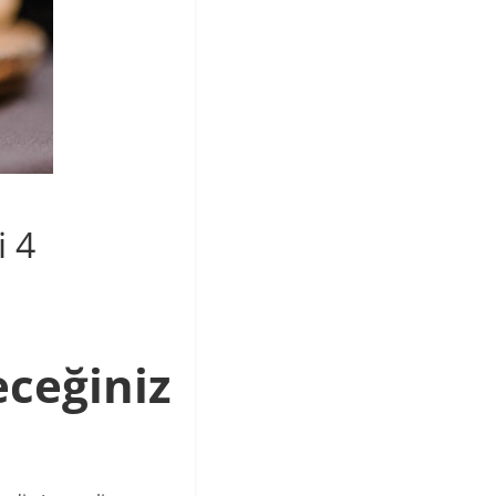
i 4
eceğiniz