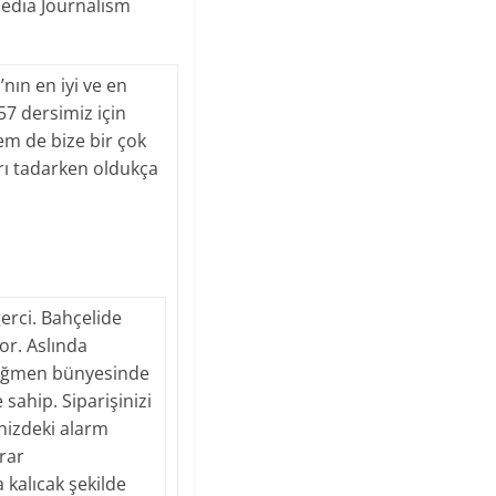
edia Journalism
nın en iyi ve en
7 dersimiz için
em de bize bir çok
arı tadarken oldukça
erci. Bahçelide
or. Aslında
 rağmen bünyesinde
 sahip. Siparişinizi
inizdeki alarm
arar
 kalıcak şekilde