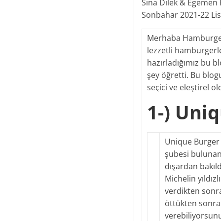
Sina Dilek & Egemen 
Sonbahar 2021-22 Lis
Merhaba Hamburgerse
lezzetli hamburger
hazırladığımız bu b
şey öğretti. Bu blog
seçici ve eleştirel 
1-) Uni
Unique Burger 
şubesi bulunan
dışardan bakıl
Michelin yıldızl
verdikten sonra
öttükten sonra 
verebiliyorsunu