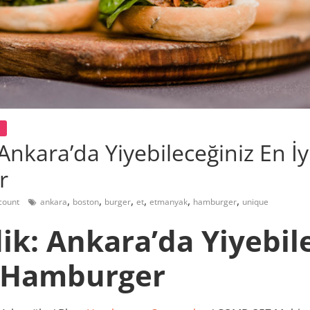
 Ankara’da Yiyebileceğiniz En İy
r
,
,
,
,
,
,
count
ankara
boston
burger
et
etmanyak
hamburger
unique
dik: Ankara’da Yiyebil
4 Hamburger