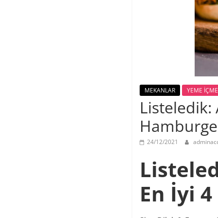
MEKANLAR
YEME İÇME
Listeledik:
Hamburge
24/12/2021
adminac
Listele
En İyi 