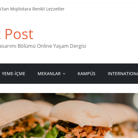
tan Mojitolara Renkli Lezzetler
an 4 Müzik Durağı
t Post
ind Stamps in Ankara
 Pastanesi
 Tasarımı Bölümü Online Yaşam Dergisi
YEME-İÇME
MEKANLAR
KAMPÜS
INTERNATION