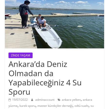
ZİNDE YAŞAM
Ankara’da Deniz
Olmadan da
Yapabileceğiniz 4 Su
Sporu
,
19/07/2022
adminaccount
ankara yelken
ankara
,
,
,
,
yüzme
kurek sporu
master kürekçiler derneği
odtü sualtı
su