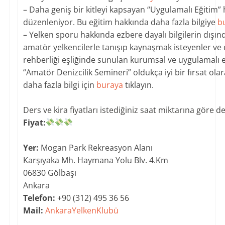
– Daha geniş bir kitleyi kapsayan “Uygulamalı Eğitim” 
düzenleniyor. Bu eğitim hakkında daha fazla bilgiye
b
– Yelken sporu hakkında ezbere dayalı bilgilerin dışın
amatör yelkencilerle tanışıp kaynaşmak isteyenler ve
rehberliği eşliğinde sunulan kurumsal ve uygulamalı eğ
“Amatör Denizcilik Semineri” oldukça iyi bir fırsat ol
daha fazla bilgi için
buraya
tıklayın.
​Ders ve kira fiyatları istediğiniz saat miktarına göre de
Fiyat:
Yer:
Mogan Park Rekreasyon Alanı
Karşıyaka Mh. Haymana Yolu Blv. 4.Km
06830 Gölbaşı
Ankara​
Telefon:
+90 (312) 495 36 56
​Mail:
AnkaraYelkenKlubü