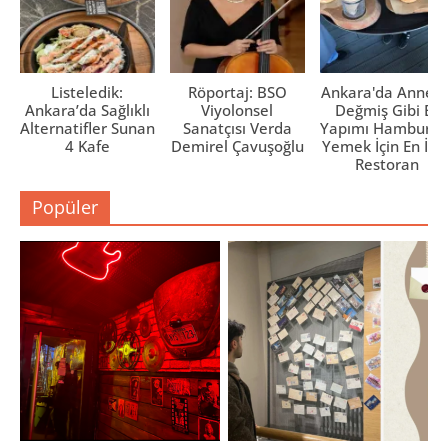
Listeledik:
Röportaj: BSO
Ankara'da Anne El
Ankara’da Sağlıklı
Viyolonsel
Değmiş Gibi Ev
Alternatifler Sunan
Sanatçısı Verda
Yapımı Hamburge
4 Kafe
Demirel Çavuşoğlu
Yemek İçin En İyi 
Restoran
Popüler