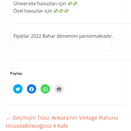
Üniversite havuzları için
​Özel havuzlar için
Fiyatlar 2022 Bahar dönemini yansıtmaktadır.
Paylaş:
T
F
W
Y
w
a
h
a
i
c
a
z
t
e
t
d
t
b
s
ı
e
o
A
r
r
o
p
m
ü
k
p
a
z
'
'
k
←
Geçmişin Tozu: Ankara’nın Vintage Ruhunu
e
t
t
i
r
a
a
ç
Hissedebileceğiniz 4 Kafe
i
p
p
i
n
a
a
n