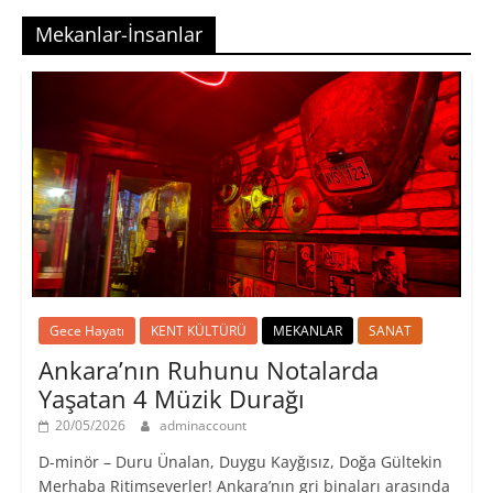
Mekanlar-İnsanlar
Gece Hayatı
KENT KÜLTÜRÜ
MEKANLAR
SANAT
Ankara’nın Ruhunu Notalarda
Yaşatan 4 Müzik Durağı
20/05/2026
adminaccount
D-minör – Duru Ünalan, Duygu Kayğısız, Doğa Gültekin
Merhaba Ritimseverler! Ankara’nın gri binaları arasında