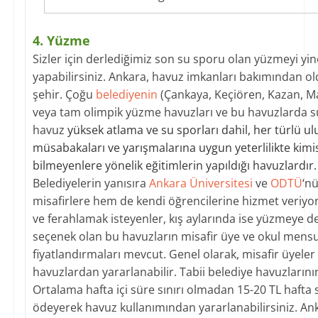
4. Yüzme
Sizler için derlediğimiz son su sporu olan yüzmeyi yi
yapabilirsiniz. Ankara, havuz imkanları bakımından o
şehir. Çoğu
belediyenin
(Çankaya, Keçiören, Kazan, Ma
veya tam olimpik yüzme havuzları ve bu havuzlarda 
havuz
yüksek atlama ve su sporları dahil, her türlü u
müsabakaları ve yarışmalarına uygun yeterlilikte kimis
bilmeyenlere yönelik eğitimlerin yapıldığı havuzlardır
Belediyelerin yanısıra
Ankara Üniversitesi
ve
ODTÜ
‘n
misafirlere hem de kendi öğrencilerine hizmet veriyor
ve ferahlamak isteyenler, kış aylarında ise yüzmeye d
seçenek olan bu havuzların misafir üye ve okul mensub
fiyatlandırmaları mevcut. Genel olarak, misafir üyele
havuzlardan yararlanabilir. Tabii belediye havuzlarını
Ortalama hafta içi süre sınırı olmadan 15-20 TL hafta s
ödeyerek havuz kullanımından yararlanabilirsiniz. Anka