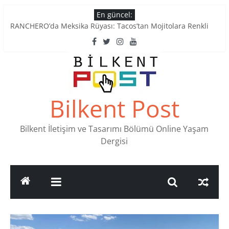
Skip
En güncel:
Tatlı Konuşalım: Ankara’nın 4 Köklü Pastanesi
to
RANCHERO’da Meksika Rüyası: Tacos’tan Mojitolara Renkli
content
Lezzetler
Ankara’nın Ruhunu Notalarda Yaşatan 4 Müzik Durağı
Pullardaki tarih: PTT Pul Müzesi
Stamp Collectors Unite: Places to Find Stamps in Ankara
Bilkent Post
Bilkent İletişim ve Tasarımı Bölümü Online Yaşam
Dergisi