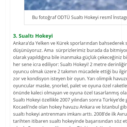
Bu fotoğraf ODTÜ Sualtı Hokeyi resmî İnstag
3. Sualtı Hokeyi
Ankara’da Yelken ve Kürek sporlarından bahsederek siz
düşünüyoruz. Ama sürprizlerimiz burada da bitmiyor. B
olarak yapıldığına bile inanmaka güçlük çekeceğiniz bi
her sene icra ediliyor: Sualtı Hokeyi! 2 metre derinliğ
oyuncu olmak üzere 2 takımın mücadele ettiği bu ilgi
zor ve kondisyon isteyen bir oyun. Yarı olimpik havu
oyuncular maske, şnorkel, palet ve oyuna özel raketle
önünde kaleci olmayan ve oyuna özel tasarlanmış olan
Sualtı Hokeyi özellikle 2007 yılından sonra Türkiye’de
Kocaeli’nde olan hokey havuzu Ankara ve İstanbul gibi i
sualtı hokeyi antrenmanı imkanı arttı. 2008’de ilk Av
tarihten itibaren sualtı hokeyinde başarısından söz e