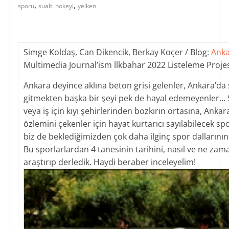
,
,
sporu
sualtı hokeyi
yelken
Simge Koldaş, Can Dikencik, Berkay Koçer / Blog:
Anka
Multimedia Journal’ism llkbahar 2022 Listeleme Proje
Ankara deyince aklına beton grisi gelenler, Ankara’d
gitmekten başka bir şeyi pek de hayal edemeyenler… Si
veya iş için kıyı şehirlerinden bozkırın ortasına, Ankar
özlemini çekenler için hayat kurtarıcı sayılabilecek sp
biz de beklediğimizden çok daha ilginç spor dallarının
Bu sporlarlardan 4 tanesinin tarihini, nasıl ve ne zaman
araştırıp derledik. Haydi beraber inceleyelim!