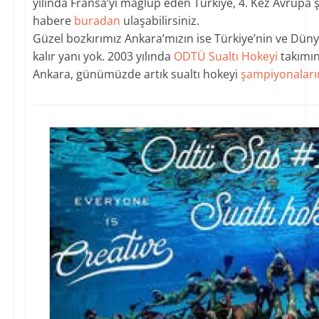
yılında Fransa’yı mağlup eden Türkiye, 4. Kez Avrupa 
habere
buradan
ulaşabilirsiniz.
Güzel bozkırımız Ankara’mızın ise Türkiye’nin ve Düny
kalır yanı yok. 2003 yılında
ODTÜ Sualtı Hokeyi
takımın
Ankara, günümüzde artık sualtı hokeyi
şampiyonaları