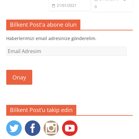
a
ı
ı
ç
r
r
21/01/2021
0
ı
)
)
l
ı
r
Bilkent Post'a abone olun
)
Haberlerimizi email adresinize gönderelim.
Email
Adresim
Onay
Bilkent Post’u takip edin