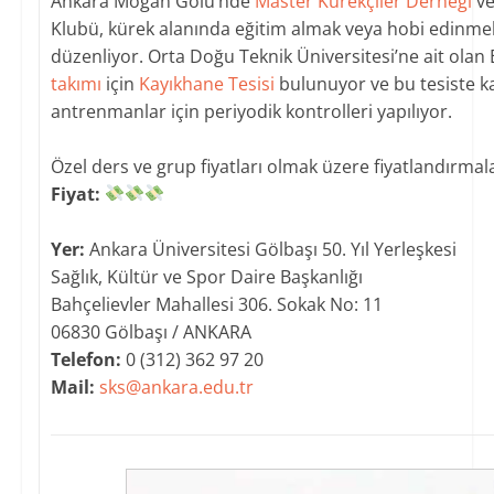
Ankara Mogan Gölü’nde
Master Kürekçiler Derneği
ve
Klubü, kürek alanında eğitim almak veya hobi edinmek i
düzenliyor. Orta Doğu Teknik Üniversitesi’ne ait olan
takımı
için
Kayıkhane Tesisi
bulunuyor ve bu tesiste ka
antrenmanlar için periyodik kontrolleri yapılıyor.
​Özel ders ve grup fiyatları olmak üzere fiyatlandırma
Fiyat:
Yer:
Ankara Üniversitesi Gölbaşı 50. Yıl Yerleşkesi
Sağlık, Kültür ve Spor Daire Başkanlığı
Bahçelievler Mahallesi 306. Sokak No: 11
06830 Gölbaşı / ANKARA
Telefon:
0 (312) 362 97 20
Mail:
sks@ankara.edu.tr