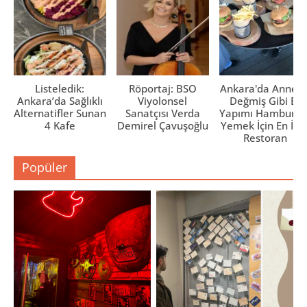
r
)
Listeledik:
Röportaj: BSO
Ankara'da Anne El
Ankara’da Sağlıklı
Viyolonsel
Değmiş Gibi Ev
Alternatifler Sunan
Sanatçısı Verda
Yapımı Hamburge
4 Kafe
Demirel Çavuşoğlu
Yemek İçin En İyi 
Restoran
Popüler