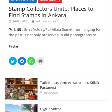
Stamp Collectors Unite: Places to
Find Stamps in Ankara
14/05/2026
adminaccount
&
: Enes Yoldaş/Pul Atlası Sometimes, longing for
the past is not only preserved in old photographs or
Paylaş:
T
F
W
Y
w
a
h
a
i
c
a
z
t
e
t
d
t
b
s
ı
e
o
A
r
r
o
p
m
ü
k
p
a
Tatlı Konuşalım: Ankara’nın 4 Köklü
z
'
'
k
e
t
t
Pastanesi
i
r
a
a
ç
10/06/2025
i
p
p
i
n
a
a
n
d
y
y
t
e
l
l
ı
p
a
a
k
a
ş
ş
l
Uygur Sofrası
y
m
m
a