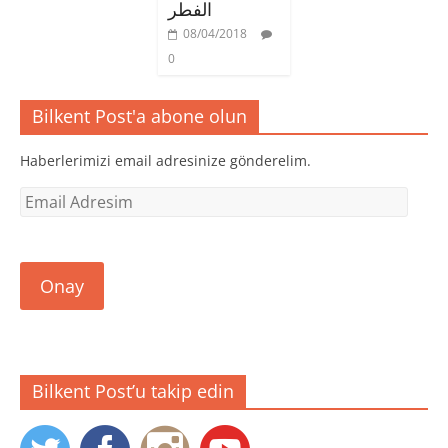
الفطر
e
e
e
r
a
a
e
ç
ç
08/04/2018
d
ı
ı
e
l
l
0
a
ı
ı
ç
r
r
ı
)
)
l
Bilkent Post'a abone olun
ı
r
)
Haberlerimizi email adresinize gönderelim.
Email
Adresim
Onay
Bilkent Post’u takip edin