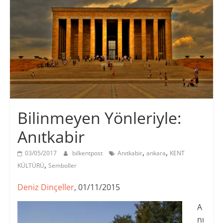
Bilinmeyen Yönleriyle:
Anıtkabir
,
,
03/05/2017
bilkentpost
Anıtkabir
ankara
KENT
,
KÜLTÜRÜ
Semboller
Deniz Dinçeller
, 01/11/2015
A
nı