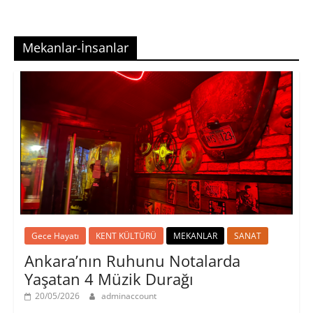
Mekanlar-İnsanlar
Gece Hayatı
KENT KÜLTÜRÜ
MEKANLAR
SANAT
Ankara’nın Ruhunu Notalarda
Yaşatan 4 Müzik Durağı
20/05/2026
adminaccount