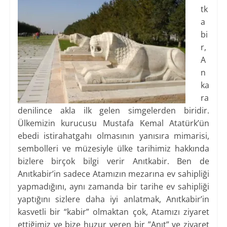
tk
a
bi
r,
A
n
ka
ra
denilince akla ilk gelen simgelerden biridir.
Ülkemizin kurucusu Mustafa Kemal Atatürk’ün
ebedi istirahatgahı olmasının yanısıra mimarisi,
sembolleri ve müzesiyle ülke tarihimiz hakkında
bizlere birçok bilgi verir Anıtkabir. Ben de
Anıtkabir’in sadece Atamızın mezarına ev sahipliği
yapmadığını, aynı zamanda bir tarihe ev sahipliği
yaptığını sizlere daha iyi anlatmak, Anıtkabir’in
kasvetli bir “kabir” olmaktan çok, Atamızı ziyaret
ettiğimiz ve bize huzur veren bir ”Anıt” ve ziyaret