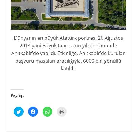
Dünyanın en büyük Atatürk portresi 26 Ağustos
2014 yani Büyük taarruzun yıl dönümünde
Anıtkabir’de yapıldı. Etkinliğe, Anıtkabir’de kurulan
başvuru masaları aracılığıyla, 6000 bin gönüllü
katıldı.
Paylaş:
T
F
W
Y
w
a
h
a
i
c
a
z
t
e
t
d
t
b
s
ı
e
o
A
r
r
o
p
m
ü
k
p
a