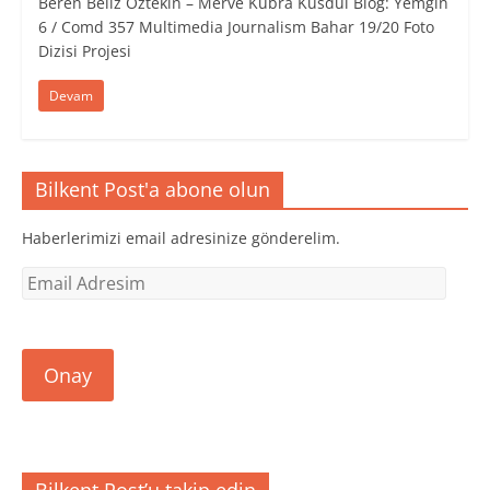
Beren Beliz Öztekin – Merve Kübra Küsdül Blog: Yemğin
6 / Comd 357 Multimedia Journalism Bahar 19/20 Foto
Dizisi Projesi
Devam
Bilkent Post'a abone olun
Haberlerimizi email adresinize gönderelim.
Email
Adresim
Onay
Bilkent Post’u takip edin