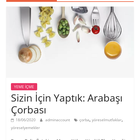
YEME İÇME
Sizin İçin Yaptık: Arabaşı
Çorbası
,
,
18/06/2020
adminaccount
çorba
yöreselmutfaklar
yöreselyemekler