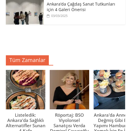
Ankara’da Çağdaş Sanat Tutkunları
için 4 Galeri Önerisi
03/03/2025
Tüm Zamanlar
Listeledik:
Röportaj: BSO
Ankara'da Anne El
Ankara’da Sağlıklı
Viyolonsel
Değmiş Gibi Ev
Alternatifler Sunan
Sanatçısı Verda
Yapımı Hamburge
4 Kafe
Demirel Çavuşoğlu
Yemek İçin En İyi 