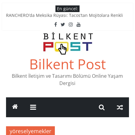
Skip
En güncel:
to
RANCHERO’da Meksika Rüyası: Tacos’tan Mojitolara Renkli
content
Lezzetler
Ankara’nın Ruhunu Notalarda Yaşatan 4 Müzik Durağı
Pullardaki tarih: PTT Pul Müzesi
Stamp Collectors Unite: Places to Find Stamps in Ankara
Tatlı Konuşalım: Ankara’nın 4 Köklü Pastanesi
Bilkent Post
Bilkent İletişim ve Tasarımı Bölümü Online Yaşam
Dergisi
yöreselyemekler