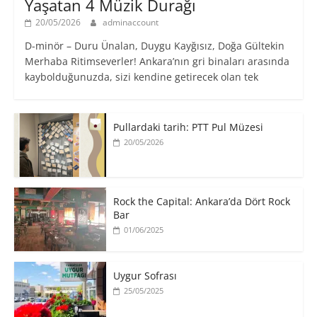
Yaşatan 4 Müzik Durağı
20/05/2026
adminaccount
D-minör – Duru Ünalan, Duygu Kayğısız, Doğa Gültekin
Merhaba Ritimseverler! Ankara’nın gri binaları arasında
kaybolduğunuzda, sizi kendine getirecek olan tek
Pullardaki tarih: PTT Pul Müzesi
20/05/2026
Rock the Capital: Ankara’da Dört Rock
Bar
01/06/2025
Uygur Sofrası
25/05/2025