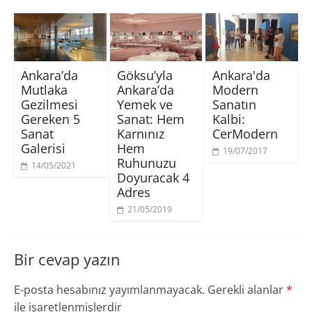
t
a
a
n
ı
y
y
c
k
ı
ı
e
l
n
n
r
a
(
(
e
y
Y
Y
d
ı
e
e
e
n
n
n
a
Ankara’da
Göksu’yla
Ankara'da
(
i
i
ç
Y
p
p
ı
Mutlaka
Ankara’da
Modern
e
e
e
l
n
n
n
ı
Gezilmesi
Yemek ve
Sanatın
i
c
c
r
p
e
e
)
Gereken 5
Sanat: Hem
Kalbi:
e
r
r
Sanat
Karnınız
CerModern
n
e
e
c
d
d
Galerisi
Hem
e
e
e
19/07/2017
r
a
a
Ruhunuzu
e
ç
ç
14/05/2021
d
ı
ı
Doyuracak 4
e
l
l
Adres
a
ı
ı
ç
r
r
ı
)
)
21/05/2019
l
ı
r
)
Bir cevap yazın
E-posta hesabınız yayımlanmayacak.
Gerekli alanlar
*
ile işaretlenmişlerdir