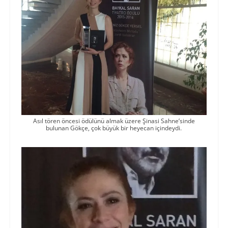
Asıl tören öncesi ödülünü almak üzere Şinasi Sahne’sinde
bulunan Gökçe, çok büyük bir heyecan içindeydi.