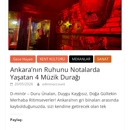
Gece Hayatı
KENT KÜLTÜRÜ
MEKANLAR
SANAT
Ankara’nın Ruhunu Notalarda
Yaşatan 4 Müzik Durağı
20/05/2026
adminaccount
D-minör – Duru Ünalan, Duygu Kayğısız, Doğa Gültekin
Merhaba Ritimseverler! Ankara’nın gri binaları arasında
kaybolduğunuzda, sizi kendine getirecek olan tek
Paylaş: