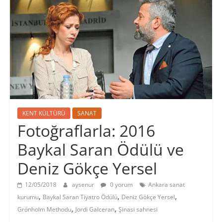
KENT KÜLTÜRÜ
SANAT
Fotoğraflarla: 2016
Baykal Saran Ödülü ve
Deniz Gökçe Yersel
12/05/2018
aysenur
0 yorum
Ankara sanat
,
,
,
kurumu
Baykal Saran Tiyatro Ödülü
Deniz Gökçe Yersel
,
,
Grönholm Methodu
Jordi Galceran
Şinasi sahnesi