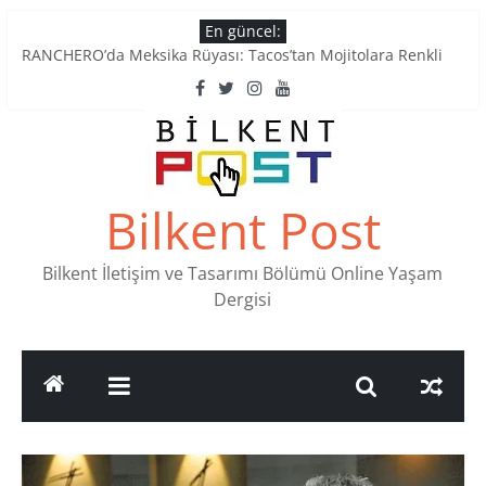
Skip
En güncel:
to
Tatlı Konuşalım: Ankara’nın 4 Köklü Pastanesi
content
RANCHERO’da Meksika Rüyası: Tacos’tan Mojitolara Renkli
Lezzetler
Ankara’nın Ruhunu Notalarda Yaşatan 4 Müzik Durağı
Pullardaki tarih: PTT Pul Müzesi
Stamp Collectors Unite: Places to Find Stamps in Ankara
Bilkent Post
Bilkent İletişim ve Tasarımı Bölümü Online Yaşam
Dergisi