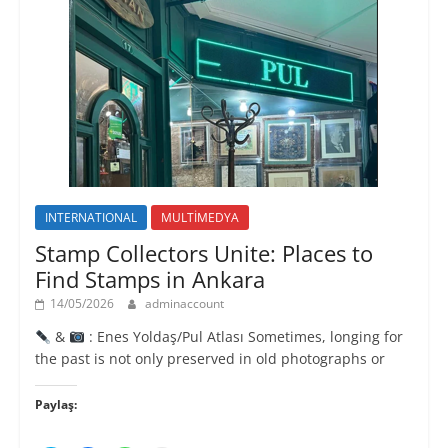
c
d
d
e
e
e
r
a
a
e
ç
ç
d
ı
ı
e
l
l
a
ı
ı
ç
r
r
ı
)
)
l
ı
r
)
INTERNATIONAL
MULTİMEDYA
Stamp Collectors Unite: Places to
Find Stamps in Ankara
14/05/2026
adminaccount
&
: Enes Yoldaş/Pul Atlası Sometimes, longing for
the past is not only preserved in old photographs or
Paylaş: