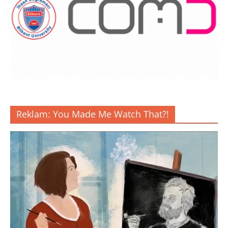
Reklam: You Made Me Watch That?!