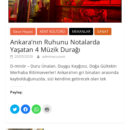
Gece Hayatı
KENT KÜLTÜRÜ
MEKANLAR
SANAT
Ankara’nın Ruhunu Notalarda
Yaşatan 4 Müzik Durağı
20/05/2026
adminaccount
D-minör – Duru Ünalan, Duygu Kayğısız, Doğa Gültekin
Merhaba Ritimseverler! Ankara’nın gri binaları arasında
kaybolduğunuzda, sizi kendine getirecek olan tek
Paylaş:
T
F
W
Y
w
a
h
a
i
c
a
z
t
e
t
d
t
b
s
ı
e
o
A
r
r
o
p
m