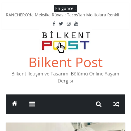
Skip
En güncel:
Tatlı Konuşalım: Ankara’nın 4 Köklü Pastanesi
to
RANCHERO’da Meksika Rüyası: Tacos’tan Mojitolara Renkli
content
Lezzetler
Ankara’nın Ruhunu Notalarda Yaşatan 4 Müzik Durağı
Pullardaki tarih: PTT Pul Müzesi
Stamp Collectors Unite: Places to Find Stamps in Ankara
Bilkent Post
Bilkent İletişim ve Tasarımı Bölümü Online Yaşam
Dergisi