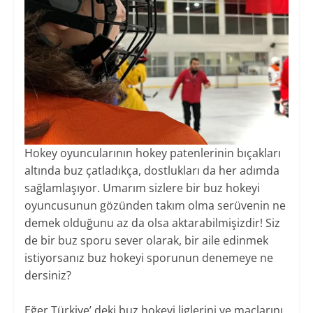
Hokey oyuncularının hokey patenlerinin bıçakları
altında buz çatladıkça, dostlukları da her adımda
sağlamlaşıyor. Umarım sizlere bir buz hokeyi
oyuncusunun gözünden takım olma serüvenin ne
demek olduğunu az da olsa aktarabilmişizdir! Siz
de bir buz sporu sever olarak, bir aile edinmek
istiyorsanız buz hokeyi sporunun denemeye ne
dersiniz?
Eğer Türkiye’ deki buz hokeyi liglerini ve maçlarını