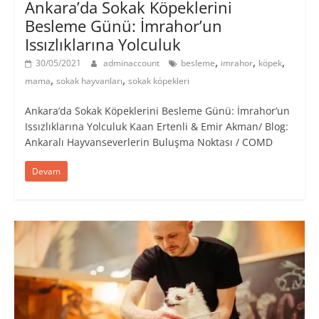
Ankara’da Sokak Köpeklerini
Besleme Günü: İmrahor’un
Issızlıklarına Yolculuk
,
,
,
30/05/2021
adminaccount
besleme
imrahor
köpek
,
,
mama
sokak hayvanları
sokak köpekleri
Ankara’da Sokak Köpeklerini Besleme Günü: İmrahor’un
Issızlıklarına Yolculuk Kaan Ertenli & Emir Akman/ Blog:
Ankaralı Hayvanseverlerin Buluşma Noktası / COMD
Devam