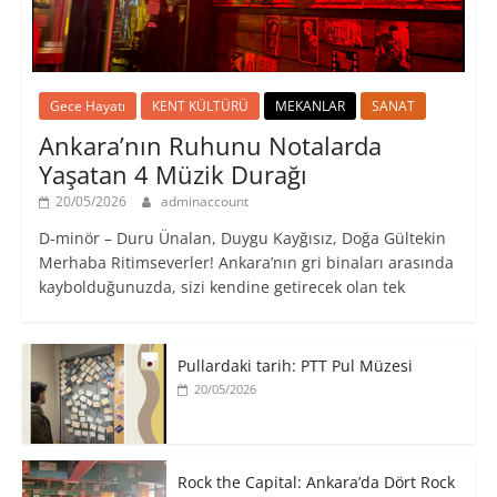
Gece Hayatı
KENT KÜLTÜRÜ
MEKANLAR
SANAT
Ankara’nın Ruhunu Notalarda
Yaşatan 4 Müzik Durağı
20/05/2026
adminaccount
D-minör – Duru Ünalan, Duygu Kayğısız, Doğa Gültekin
Merhaba Ritimseverler! Ankara’nın gri binaları arasında
kaybolduğunuzda, sizi kendine getirecek olan tek
Pullardaki tarih: PTT Pul Müzesi
20/05/2026
Rock the Capital: Ankara’da Dört Rock