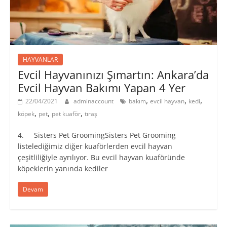
HAYVANLAR
Evcil Hayvanınızı Şımartın: Ankara’da
Evcil Hayvan Bakımı Yapan 4 Yer
,
,
,
22/04/2021
adminaccount
bakım
evcil hayvan
kedi
,
,
,
köpek
pet
pet kuaför
tıraş
4. Sisters Pet GroomingSisters Pet Grooming
listelediğimiz diğer kuaförlerden evcil hayvan
çeşitliliğiyle ayrılıyor. Bu evcil hayvan kuaföründe
köpeklerin yanında kediler
Devam