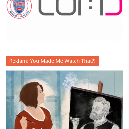
Reklam: You Made Me Watch That?!