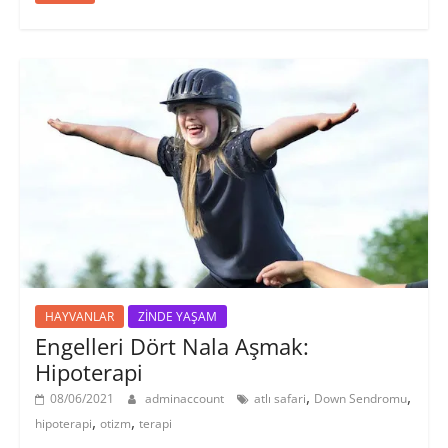
HAYVANLAR
ZİNDE YAŞAM
Engelleri Dört Nala Aşmak:
Hipoterapi
,
,
08/06/2021
adminaccount
atlı safari
Down Sendromu
,
,
hipoterapi
otizm
terapi