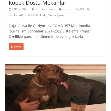
Köpek Dostu Mekanlar
,
,
09/12/2023
adminaccount
ankara
DIŞARI ÇIK
,
,
İNSANLAR
KENT KÜLTÜRÜ
Yeme İçme
Çağrı / Lisa ile Geziyoruz / COMD 357 Multimedia
Journalism Sonbahar 2021-2022 Listeleme Projesi
Özellikle pandemi döneminde evde çok fazla
Devam