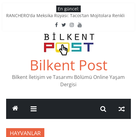
Skip
En güncel:
Tatlı Konuşalım: Ankara’nın 4 Köklü Pastanesi
to
RANCHERO’da Meksika Rüyası: Tacos’tan Mojitolara Renkli
content
Lezzetler
Ankara’nın Ruhunu Notalarda Yaşatan 4 Müzik Durağı
Pullardaki tarih: PTT Pul Müzesi
Stamp Collectors Unite: Places to Find Stamps in Ankara
Bilkent Post
Bilkent İletişim ve Tasarımı Bölümü Online Yaşam
Dergisi
HAYVANLAR