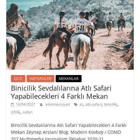
GEZİ
HAYVANLAR
MEKANLAR
Binicilik Sevdalılarına Atlı Safari
Yapabilecekleri 4 Farklı Mekan
,
,
,
16/04/2021
adminaccount
at
atlı safari
binicilik
,
çiftlik
safari
Binicilik Sevdalılarına Atlı Safari Yapabilecekleri 4 Farklı
Mekan Zeynep Arslan/ Blog: Modern Kovboy / COMD
357 Multimedia Journalism İlkbahar 2020-21