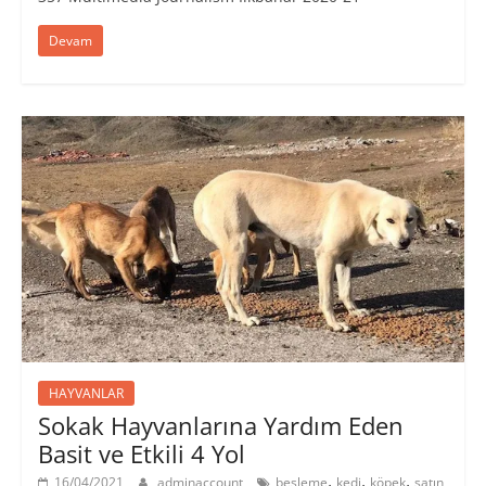
Devam
HAYVANLAR
Sokak Hayvanlarına Yardım Eden
Basit ve Etkili 4 Yol
,
,
,
16/04/2021
adminaccount
besleme
kedi
köpek
satın