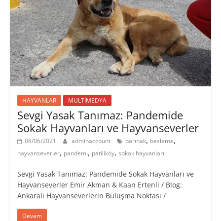
HAYVANLAR
MULTİMEDYA
Sevgi Yasak Tanımaz: Pandemide
Sokak Hayvanları ve Hayvanseverler
,
,
08/06/2021
adminaccount
barınak
besleme
,
,
,
hayvanseverler
pandemi
patiliköy
sokak hayvanları
Sevgi Yasak Tanımaz: Pandemide Sokak Hayvanları ve
Hayvanseverler Emir Akman & Kaan Ertenli / Blog:
Ankaralı Hayvanseverlerin Buluşma Noktası /
Devam