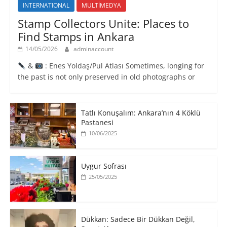
INTERNATIONAL
MULTİMEDYA
Stamp Collectors Unite: Places to
Find Stamps in Ankara
14/05/2026
adminaccount
&
: Enes Yoldaş/Pul Atlası Sometimes, longing for
the past is not only preserved in old photographs or
Tatlı Konuşalım: Ankara’nın 4 Köklü
Pastanesi
10/06/2025
Uygur Sofrası
25/05/2025
​Dükkan: Sadece Bir Dükkan Değil,