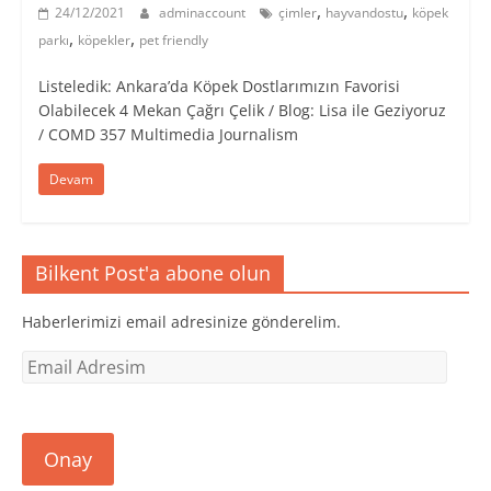
,
,
24/12/2021
adminaccount
çimler
hayvandostu
köpek
,
,
parkı
köpekler
pet friendly
Listeledik: Ankara’da Köpek Dostlarımızın Favorisi
Olabilecek 4 Mekan Çağrı Çelik / Blog: Lisa ile Geziyoruz
/ COMD 357 Multimedia Journalism
Devam
Bilkent Post'a abone olun
Haberlerimizi email adresinize gönderelim.
Email
Adresim
Onay