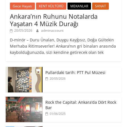
Gece Hayatı
KENT KÜLTÜRÜ
MEKANLAR
SANAT
Ankara’nın Ruhunu Notalarda
Yaşatan 4 Müzik Durağı
20/05/2026
adminaccount
D-minör – Duru Ünalan, Duygu Kayğısız, Doğa Gültekin
Merhaba Ritimseverler! Ankara’nın gri binaları arasında
kaybolduğunuzda, sizi kendine getirecek olan tek
Pullardaki tarih: PTT Pul Müzesi
20/05/2026
Rock the Capital: Ankara’da Dört Rock
Bar
01/06/2025