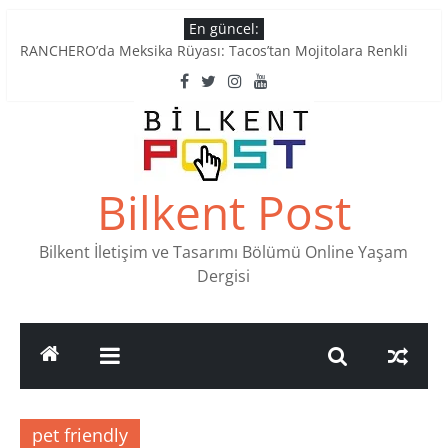
Skip
En güncel:
to
RANCHERO’da Meksika Rüyası: Tacos’tan Mojitolara Renkli
content
Lezzetler
Ankara’nın Ruhunu Notalarda Yaşatan 4 Müzik Durağı
Pullardaki tarih: PTT Pul Müzesi
Stamp Collectors Unite: Places to Find Stamps in Ankara
Tatlı Konuşalım: Ankara’nın 4 Köklü Pastanesi
Bilkent Post
Bilkent İletişim ve Tasarımı Bölümü Online Yaşam
Dergisi
pet friendly