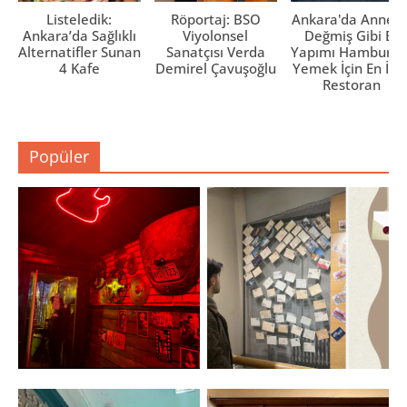
Listeledik:
Röportaj: BSO
Ankara'da Anne El
Ankara’da Sağlıklı
Viyolonsel
Değmiş Gibi Ev
Alternatifler Sunan
Sanatçısı Verda
Yapımı Hamburge
4 Kafe
Demirel Çavuşoğlu
Yemek İçin En İyi 
Restoran
Popüler