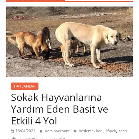
HAYVANLAR
Sokak Hayvanlarına
Yardım Eden Basit ve
Etkili 4 Yol
,
,
,
16/04/2021
adminaccount
besleme
kedi
köpek
satın
,
alma sahiplen
sokak hayvanları