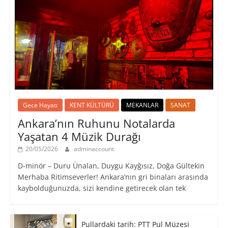
Gece Hayatı
KENT KÜLTÜRÜ
MEKANLAR
SANAT
Ankara’nın Ruhunu Notalarda
Yaşatan 4 Müzik Durağı
20/05/2026
adminaccount
D-minör – Duru Ünalan, Duygu Kayğısız, Doğa Gültekin
Merhaba Ritimseverler! Ankara’nın gri binaları arasında
kaybolduğunuzda, sizi kendine getirecek olan tek
Pullardaki tarih: PTT Pul Müzesi