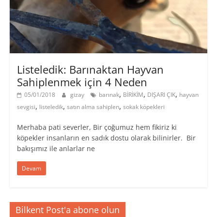
Listeledik: Barınaktan Hayvan
Sahiplenmek için 4 Neden
,
,
,
05/01/2018
gizay
barınak
BİRİKİM
DIŞARI ÇIK
hayvan
,
,
,
sevgisi
listeledik
satın alma sahiplen
sokak köpekleri
Merhaba pati severler, Bir çoğumuz hem fikiriz ki
köpekler insanların en sadık dostu olarak bilinirler. Bir
bakışımız ile anlarlar ne
Devam
Bilkent Post'a abone olun