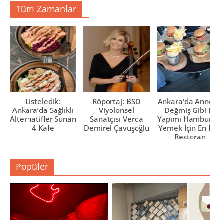
Tüm Zamanlar
Listeledik:
Röportaj: BSO
Ankara'da Anne El
Ankara’da Sağlıklı
Viyolonsel
Değmiş Gibi Ev
Alternatifler Sunan
Sanatçısı Verda
Yapımı Hamburge
4 Kafe
Demirel Çavuşoğlu
Yemek İçin En İyi 
Restoran
Popüler