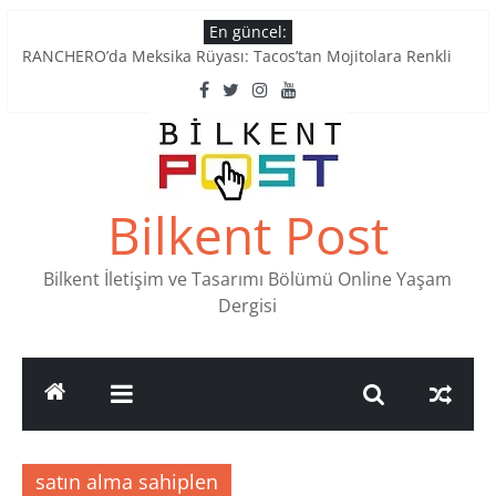
Skip
En güncel:
to
RANCHERO’da Meksika Rüyası: Tacos’tan Mojitolara Renkli
content
Lezzetler
Ankara’nın Ruhunu Notalarda Yaşatan 4 Müzik Durağı
Pullardaki tarih: PTT Pul Müzesi
Stamp Collectors Unite: Places to Find Stamps in Ankara
Tatlı Konuşalım: Ankara’nın 4 Köklü Pastanesi
Bilkent Post
Bilkent İletişim ve Tasarımı Bölümü Online Yaşam
Dergisi
satın alma sahiplen