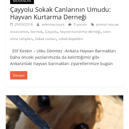
MEKANLAR
Çayyolu Sokak Canlarının Umudu:
Hayvan Kurtarma Derneği
29/03/2018
adminaccount
0 yorum
animal rescue
,
,
,
,
association
barınak
Çayyolu
hayvan kurtarma derneği
satın
,
,
alma sahiplen
Sokak canları
sokak köpekleri
Elif Keskin – Utku Dönmez -Ankara Hayvan Barınakları
Daha önceki yazılarımızda da belirttiğimiz gibi
Ankara’daki hayvan barınakları ziyaretlerimize bugün
Devam