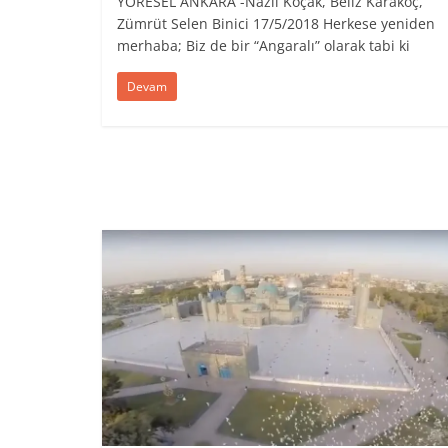
YÖRESEL ANKARA -Nazlı Koçak, Beliz Karakoç,
Zümrüt Selen Binici 17/5/2018 Herkese yeniden
merhaba; Biz de bir “Angaralı” olarak tabi ki
Devam