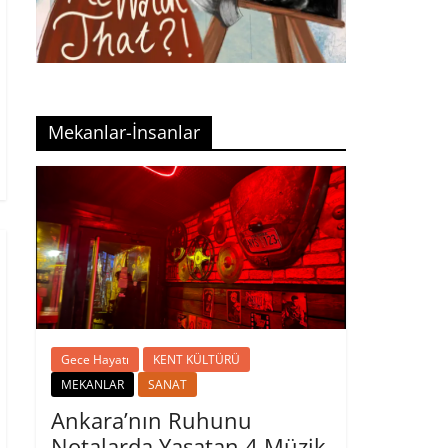
Mekanlar-İnsanlar
Gece Hayatı
KENT KÜLTÜRÜ
MEKANLAR
SANAT
Ankara’nın Ruhunu
Notalarda Yaşatan 4 Müzik