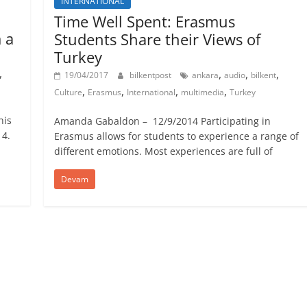
INTERNATIONAL
Time Well Spent: Erasmus
 a
Students Share their Views of
Turkey
,
,
,
,
19/04/2017
bilkentpost
ankara
audio
bilkent
,
,
,
,
Culture
Erasmus
International
multimedia
Turkey
his
Amanda Gabaldon – 12/9/2014 Participating in
14.
Erasmus allows for students to experience a range of
different emotions. Most experiences are full of
Devam