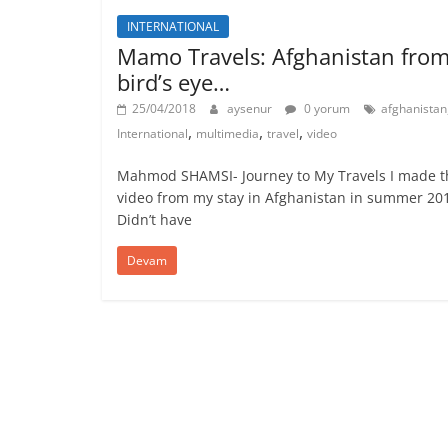
INTERNATIONAL
Mamo Travels: Afghanistan from
bird’s eye…
25/04/2018
aysenur
0 yorum
afghanistan
,
,
,
International
multimedia
travel
video
Mahmod SHAMSI- Journey to My Travels I made t
video from my stay in Afghanistan in summer 20
Didn’t have
Devam