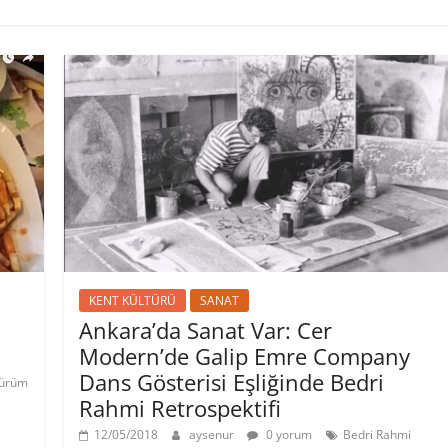
KENT KÜLTÜRÜ
SANAT
Ankara’da Sanat Var: Cer
Modern’de Galip Emre Company
Dans Gösterisi Eşliğinde Bedri
ürüm
Rahmi Retrospektifi
12/05/2018
aysenur
0 yorum
Bedri Rahmi