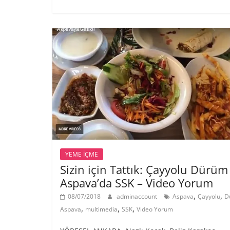
YEME İÇME
Sizin için Tattık: Çayyolu Dürüm
Aspava’da SSK – Video Yorum
,
,
08/07/2018
adminaccount
Aspava
Çayyolu
D
,
,
,
Aspava
multimedia
SSK
Video Yorum