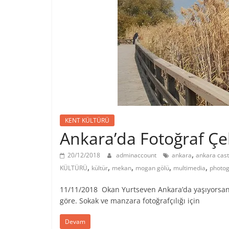
KENT KÜLTÜRÜ
Ankara’da Fotoğraf Çe
,
20/12/2018
adminaccount
ankara
ankara cast
,
,
,
,
,
KÜLTÜRÜ
kültür
mekan
mogan gölü
multimedia
photo
11/11/2018 Okan Yurtseven Ankara’da yaşıyorsanız
göre. Sokak ve manzara fotoğrafçılığı için
Devam