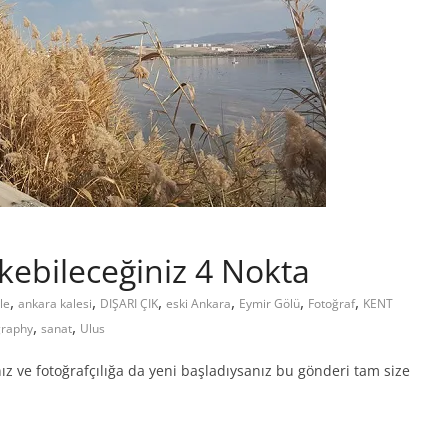
kebileceğiniz 4 Nokta
,
,
,
,
,
,
le
ankara kalesi
DIŞARI ÇIK
eski Ankara
Eymir Gölü
Fotoğraf
KENT
,
,
graphy
sanat
Ulus
 ve fotoğrafçılığa da yeni başladıysanız bu gönderi tam size