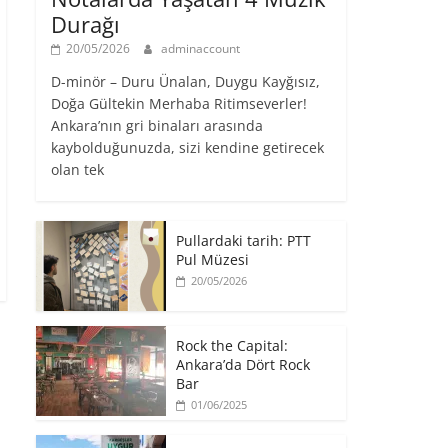
Durağı
20/05/2026
adminaccount
D-minör – Duru Ünalan, Duygu Kayğısız,
Doğa Gültekin Merhaba Ritimseverler!
Ankara’nın gri binaları arasında
kaybolduğunuzda, sizi kendine getirecek
olan tek
Pullardaki tarih: PTT
Pul Müzesi
20/05/2026
Rock the Capital:
Ankara’da Dört Rock
Bar
01/06/2025