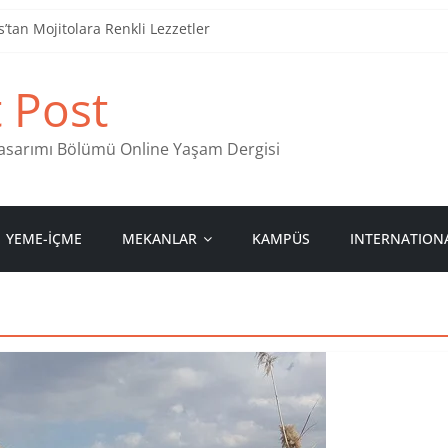
tan Mojitolara Renkli Lezzetler
an 4 Müzik Durağı
t Post
ind Stamps in Ankara
 Pastanesi
 Tasarımı Bölümü Online Yaşam Dergisi
YEME-İÇME
MEKANLAR
KAMPÜS
INTERNATION