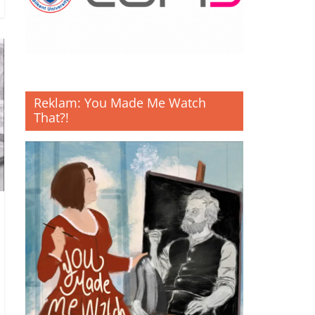
Reklam: You Made Me Watch
That?!