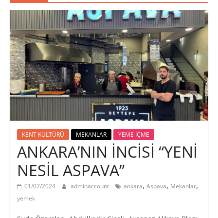
KENT KÜLTÜRÜ
MEKANLAR
YEME İÇME
ANKARA’NIN İNCİSİ “YENİ
NESİL ASPAVA”
,
,
,
01/07/2024
adminaccount
ankara
Aspava
Mekanlar
yemek