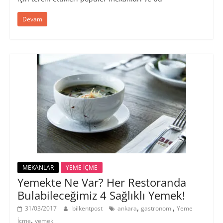
Devam
MEKANLAR
YEME İÇME
Yemekte Ne Var? Her Restoranda
Bulabileceğimiz 4 Sağlıklı Yemek!
,
,
31/03/2017
bilkentpost
ankara
gastronomi
Yeme
,
İçme
yemek