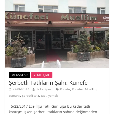
MEKANLAR
YEME İÇME
Şerbetli Tatlıların Şahı: Künefe
,
,
22/06/2017
bilkentpost
Künefe
Künefeci Muallim
,
,
,
osmanlı
şerbetli tatlı
tatlı
yemek
5/22/2017 Ece İlgü Tatlı Günlüğü Bu kadar tatlı
konuşmuşken şerbetli tatlıların şahına değinmeden