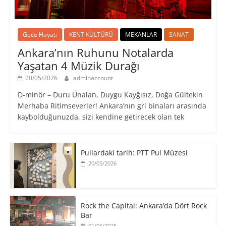
Gece Hayatı
KENT KÜLTÜRÜ
MEKANLAR
SANAT
Ankara’nın Ruhunu Notalarda
Yaşatan 4 Müzik Durağı
20/05/2026
adminaccount
D-minör – Duru Ünalan, Duygu Kayğısız, Doğa Gültekin
Merhaba Ritimseverler! Ankara’nın gri binaları arasında
kaybolduğunuzda, sizi kendine getirecek olan tek
Pullardaki tarih: PTT Pul Müzesi
20/05/2026
Rock the Capital: Ankara’da Dört Rock
Bar
01/06/2025