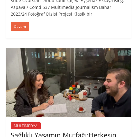
Sude Özarslan -Abdulkadir Çiçek -Ayşenaz Akkaya Blog:
Aspava / Comd 537 Multimedia Journalism Bahar
2023/24 Fotoğraf Dizisi Projesi Klasik bir
Devam
MULTİMEDYA
Sağlıklı Yaşamın Mutfağı:Herkesin