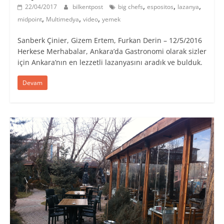
,
,
,
22/04/2017
bilkentpost
big chefs
espositos
lazanya
,
,
,
midpoint
Multimedya
video
yemek
Sanberk Çinier, Gizem Ertem, Furkan Derin – 12/5/2016
Herkese Merhabalar, Ankara’da Gastronomi olarak sizler
için Ankara’nın en lezzetli lazanyasını aradık ve bulduk.
Devam