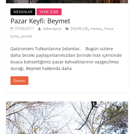
MEKANLAR
YEME İÇME
Pazar Keyfi: Beymet
,
,
07/04/2017
bilkentpost
DIŞARI ÇIK
mekan
Yeme
,
İçme
yemek
Gastronomi Tutkunlarına Selamlar, Bugün sizlere
daha önceki paylaşımlarımızdan birinde liste içerisinde
kısaca bahsettiğimiz pazar kahvaltılarının vazgeçilmez
durağı, Beymet hakkında daha
Devam