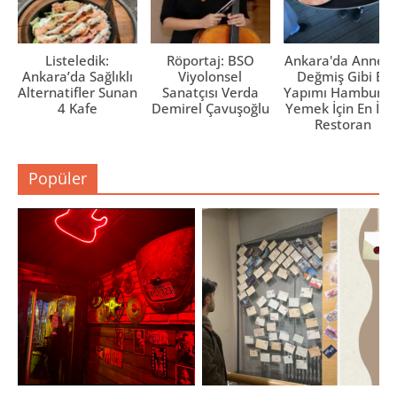
Listeledik:
Röportaj: BSO
Ankara'da Anne El
Ankara’da Sağlıklı
Viyolonsel
Değmiş Gibi Ev
Alternatifler Sunan
Sanatçısı Verda
Yapımı Hamburge
4 Kafe
Demirel Çavuşoğlu
Yemek İçin En İyi 
Restoran
Popüler