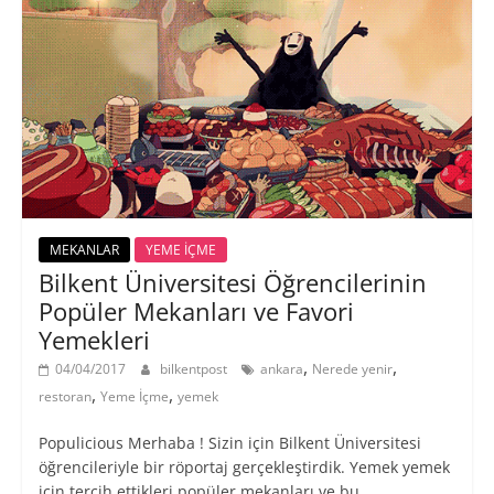
MEKANLAR
YEME İÇME
Bilkent Üniversitesi Öğrencilerinin
Popüler Mekanları ve Favori
Yemekleri
,
,
04/04/2017
bilkentpost
ankara
Nerede yenir
,
,
restoran
Yeme İçme
yemek
Populicious Merhaba ! Sizin için Bilkent Üniversitesi
öğrencileriyle bir röportaj gerçekleştirdik. Yemek yemek
için tercih ettikleri popüler mekanları ve bu