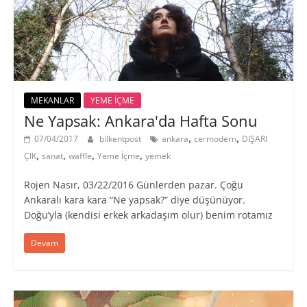
MEKANLAR
YEME İÇME
Ne Yapsak: Ankara'da Hafta Sonu
,
,
07/04/2017
bilkentpost
ankara
cermodern
DIŞARI
,
,
,
,
ÇIK
sanat
waffle
Yeme İçme
yemek
Rojen Nasır, 03/22/2016 Günlerden pazar. Çoğu
Ankaralı kara kara “Ne yapsak?” diye düşünüyor.
Doğu’yla (kendisi erkek arkadaşım olur) benim rotamız
Devam