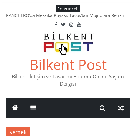
Skip
En güncel:
to
RANCHERO’da Meksika Rüyası: Tacos’tan Mojitolara Renkli
content
Lezzetler
Ankara’nın Ruhunu Notalarda Yaşatan 4 Müzik Durağı
Pullardaki tarih: PTT Pul Müzesi
Stamp Collectors Unite: Places to Find Stamps in Ankara
Tatlı Konuşalım: Ankara’nın 4 Köklü Pastanesi
Bilkent Post
Bilkent İletişim ve Tasarımı Bölümü Online Yaşam
Dergisi
yemek