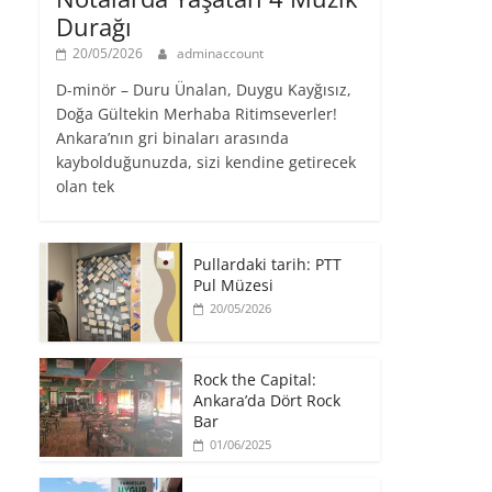
Durağı
20/05/2026
adminaccount
D-minör – Duru Ünalan, Duygu Kayğısız,
Doğa Gültekin Merhaba Ritimseverler!
Ankara’nın gri binaları arasında
kaybolduğunuzda, sizi kendine getirecek
olan tek
Pullardaki tarih: PTT
Pul Müzesi
20/05/2026
Rock the Capital:
Ankara’da Dört Rock
Bar
01/06/2025