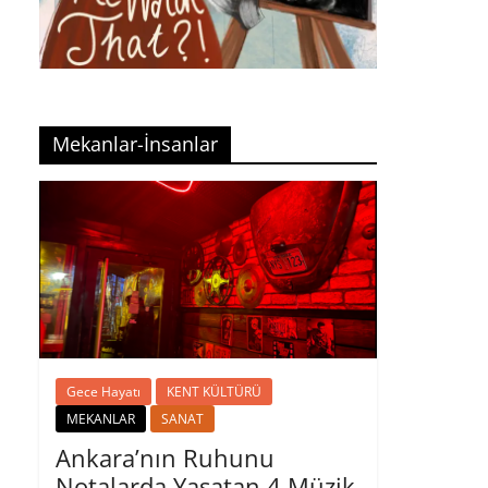
Mekanlar-İnsanlar
Gece Hayatı
KENT KÜLTÜRÜ
MEKANLAR
SANAT
Ankara’nın Ruhunu
Notalarda Yaşatan 4 Müzik