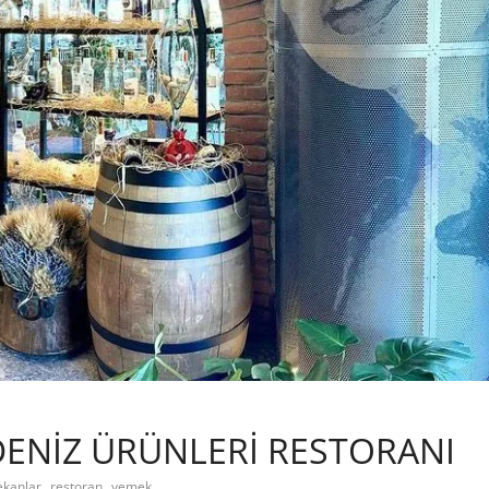
 DENİZ ÜRÜNLERİ RESTORANI
,
,
kanlar
restoran
yemek