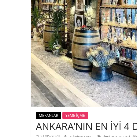
MEKANLAR
YEME İÇME
ANKARA’NIN EN İYİ 4
,
31/05/2024
adminaccount
denizmahsülleri
Me