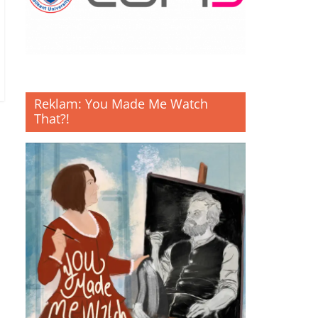
Reklam: You Made Me Watch
That?!