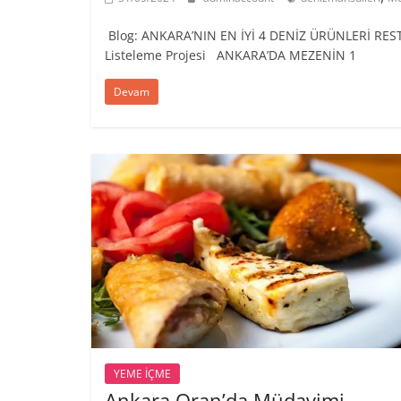
Blog: ANKARA’NIN EN İYİ 4 DENİZ ÜRÜNLERİ RES
Listeleme Projesi ANKARA’DA MEZENİN 1
Devam
YEME İÇME
Ankara Oran’da Müdavimi