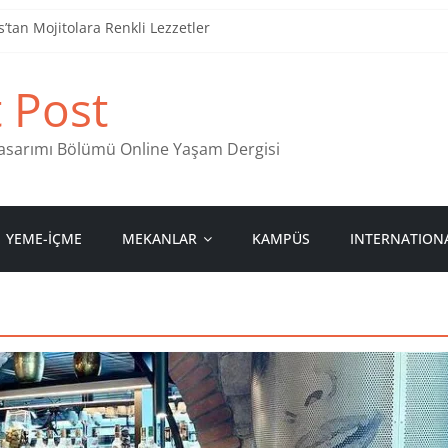
tan Mojitolara Renkli Lezzetler
an 4 Müzik Durağı
t Post
ind Stamps in Ankara
 Pastanesi
 Tasarımı Bölümü Online Yaşam Dergisi
YEME-İÇME
MEKANLAR
KAMPÜS
INTERNATION