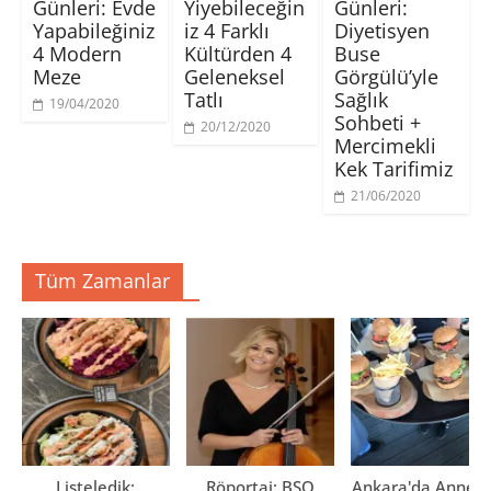
Günleri: Evde
Yiyebileceğin
Günleri:
e
e
e
l
n
n
n
ı
Yapabileğiniz
iz 4 Farklı
Diyetisyen
i
c
c
r
p
e
e
)
4 Modern
Kültürden 4
Buse
e
r
r
Meze
Geleneksel
Görgülü’yle
n
e
e
c
d
d
Tatlı
Sağlık
e
e
e
19/04/2020
r
a
a
Sohbeti +
e
ç
ç
20/12/2020
d
ı
ı
Mercimekli
e
l
l
Kek Tarifimiz
a
ı
ı
ç
r
r
ı
)
)
21/06/2020
l
ı
r
)
Tüm Zamanlar
Listeledik:
Röportaj: BSO
Ankara'da Anne El