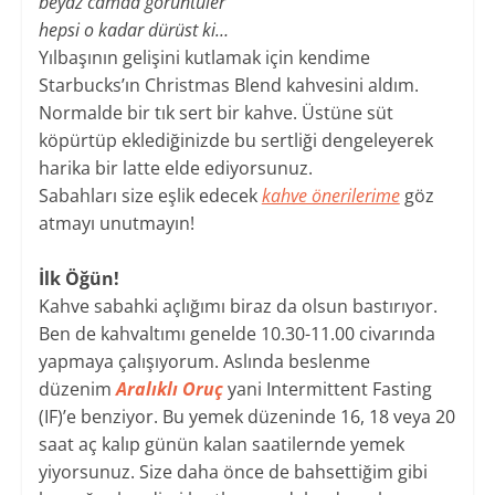
beyaz camda görüntüler
hepsi o kadar dürüst ki…
Yılbaşının gelişini kutlamak için kendime
Starbucks’ın Christmas Blend kahvesini aldım.
Normalde bir tık sert bir kahve. Üstüne süt
köpürtüp eklediğinizde bu sertliği dengeleyerek
harika bir latte elde ediyorsunuz.
Sabahları size eşlik edecek
kahve önerilerime
göz
atmayı unutmayın!
İlk Öğün!
Kahve sabahki açlığımı biraz da olsun bastırıyor.
Ben de kahvaltımı genelde 10.30-11.00 civarında
yapmaya çalışıyorum. Aslında beslenme
düzenim
Aralıklı Oruç
yani Intermittent Fasting
(IF)’e benziyor. Bu yemek düzeninde 16, 18 veya 20
saat aç kalıp günün kalan saatilernde yemek
yiyorsunuz. Size daha önce de bahsettiğim gibi