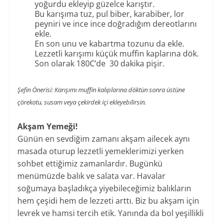
yoğurdu ekleyip güzelce karıştır.
Bu karışıma tuz, pul biber, karabiber, lor
peyniri ve ince ince doğradığım dereotlarını
ekle.
En son unu ve kabartma tozunu da ekle.
Lezzetli karışımı küçük muffin kaplarına dök.
Son olarak 180C’de 30 dakika pişir.
Şefin Önerisi: Karışımı muffin kalıplarına döktün sonra üstüne
çörekotu, susam veya çekirdek içi ekleyebilirsin.
Akşam Yemeği!
Günün en sevdiğim zamanı akşam ailecek aynı
masada oturup lezzetli yemeklerimizi yerken
sohbet ettiğimiz zamanlardır. Bugünkü
menümüzde balık ve salata var. Havalar
soğumaya başladıkça yiyebileceğimiz balıkların
hem çeşidi hem de lezzeti arttı. Biz bu akşam için
levrek ve hamsi tercih etik. Yanında da bol yeşillikli