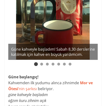
Güz
Güne kahveyle başladım! Sabah 8.30 derslerine
ko
katılmak için kahve en büyük yardımcım.
ola
Güne başlangıç!
Kahvemden ilk yudumu alınca zihnimde
Mor ve
Ötesi
‘nin
şarkısı
beliriyor.
güne kahveyle başladım
ağzım kuru zihnim açık