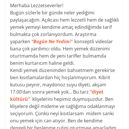
Merhaba Lezzetseverler!
Bugün sizlerle bir günde neler yediğimi
paylaşacağım. Açıkcası hem lezzetli hem de sağlıklı
yemek yemeyi kendime amaç edindiğimde tarif
bulmakta çok zorlanıyordum. Araştırma
yaparken
“Bugün Ne Yedim
?”
konseptli videolar
bana çok yardımcı oldu. Hem yemek düzenimi
oturtmamda hem de yeni tarifler bulmamda
benim kurtarıcım haline geldi.
Kendi yemek düzenimden bahsetmem gerekirse
ben kısıtlamalardan hiç hoşlanmıyorum. Kibrit
kutusu peynir, maydonoz suyu diyeti, akşam
17.00’dan sonra yemek yok… Bu tarz
“diyet
kültürü”
klişelerini hepimiz duymuşuzdur. Ben
klişelere değil mideme ve sağlığıma odaklanmayı
seçiyorum. Çünkü neyi kısıtlarsam midem sanki
onu yemek için can atıyor. Ben de kendime
dengeli bir beslenme rutini oturtmayı amaçladım.