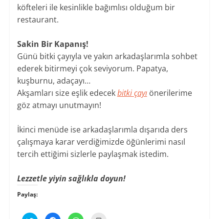
köfteleri ile kesinlikle bağımlısı olduğum bir
restaurant.
Sakin Bir Kapanış!
​Günü bitki çayıyla ve yakın arkadaşlarımla sohbet
ederek bitirmeyi çok seviyorum. Papatya,
kuşburnu, adaçayı…
Akşamları size eşlik edecek
bitki çayı
önerilerime
göz atmayı unutmayın!
İkinci menüde ise arkadaşlarımla dışarıda ders
çalışmaya karar verdiğimizde öğünlerimi nasıl
tercih ettiğimi sizlerle paylaşmak istedim.
Lezzetle yiyin sağlıkla doyun!
Paylaş:
T
F
W
Y