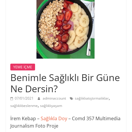
YEME İÇME
Benimle Sağlıklı Bir Güne
Ne Dersin?
,
07/01/2021
adminaccount
sağlıklıatıştırmalıklar
,
sağlıklıbeslenme
sağlıklıyaşam
İrem Kebap –
Sağlıkla Doy
– Comd 357 Multimedia
Journalism Foto Proje