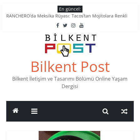
Skip
En güncel:
to
RANCHERO’da Meksika Rüyası: Tacos’tan Mojitolara Renkli
content
Lezzetler
Ankara’nın Ruhunu Notalarda Yaşatan 4 Müzik Durağı
Pullardaki tarih: PTT Pul Müzesi
Stamp Collectors Unite: Places to Find Stamps in Ankara
Tatlı Konuşalım: Ankara’nın 4 Köklü Pastanesi
Bilkent Post
Bilkent İletişim ve Tasarımı Bölümü Online Yaşam
Dergisi