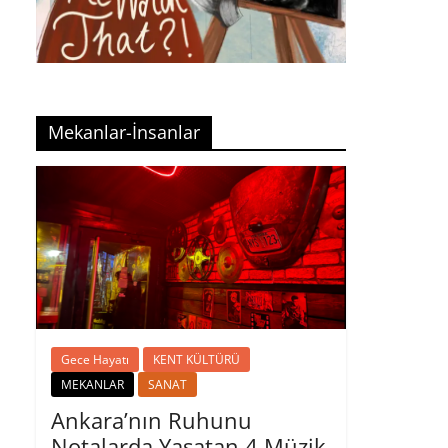
Mekanlar-İnsanlar
Gece Hayatı
KENT KÜLTÜRÜ
MEKANLAR
SANAT
Ankara’nın Ruhunu
Notalarda Yaşatan 4 Müzik