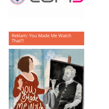
Reklam: You Made Me Watch
That?!