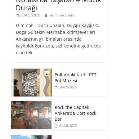
Durağı
20/05/2026
adminaccount
D-minör – Duru Ünalan, Duygu Kayğısız,
Doğa Gültekin Merhaba Ritimseverler!
Ankara’nın gri binaları arasında
kaybolduğunuzda, sizi kendine getirecek
olan tek
Pullardaki tarih: PTT
Pul Müzesi
20/05/2026
Rock the Capital:
Ankara’da Dört Rock
Bar
01/06/2025