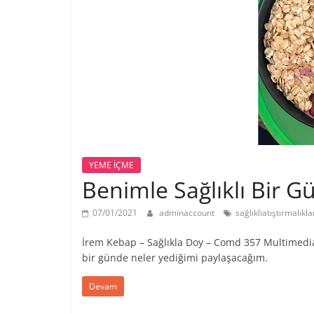
YEME İÇME
Benimle Sağlıklı Bir G
07/01/2021
adminaccount
sağlıklıatıştırmalıkla
İrem Kebap – Sağlıkla Doy – Comd 357 Multimedia
bir günde neler yediğimi paylaşacağım.
Devam