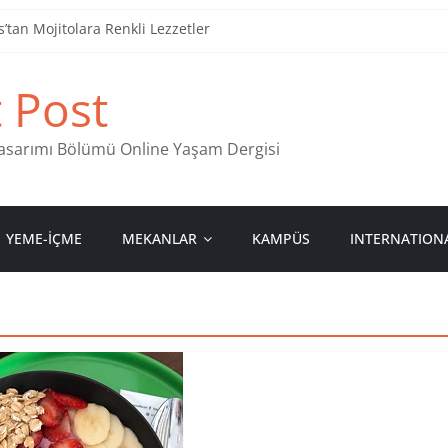
tan Mojitolara Renkli Lezzetler
an 4 Müzik Durağı
t Post
ind Stamps in Ankara
 Pastanesi
 Tasarımı Bölümü Online Yaşam Dergisi
YEME-İÇME
MEKANLAR
KAMPÜS
INTERNATION