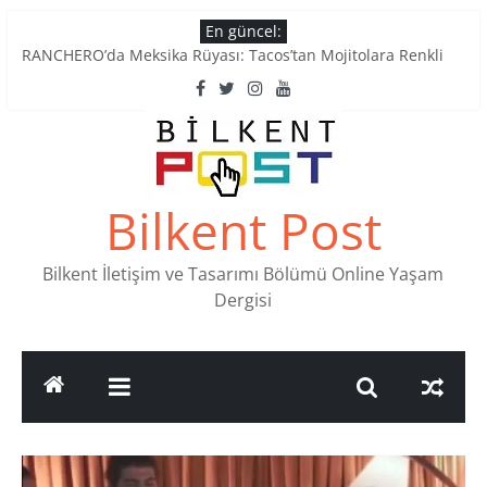
Skip
En güncel:
to
RANCHERO’da Meksika Rüyası: Tacos’tan Mojitolara Renkli
content
Lezzetler
Ankara’nın Ruhunu Notalarda Yaşatan 4 Müzik Durağı
Pullardaki tarih: PTT Pul Müzesi
Stamp Collectors Unite: Places to Find Stamps in Ankara
Tatlı Konuşalım: Ankara’nın 4 Köklü Pastanesi
Bilkent Post
Bilkent İletişim ve Tasarımı Bölümü Online Yaşam
Dergisi