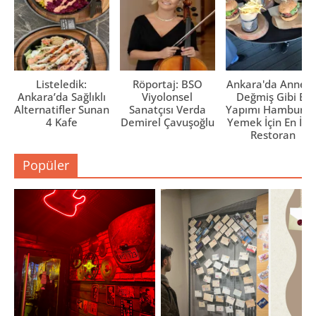
Listeledik:
Röportaj: BSO
Ankara'da Anne El
Ankara’da Sağlıklı
Viyolonsel
Değmiş Gibi Ev
Alternatifler Sunan
Sanatçısı Verda
Yapımı Hamburge
4 Kafe
Demirel Çavuşoğlu
Yemek İçin En İyi 
Restoran
Popüler