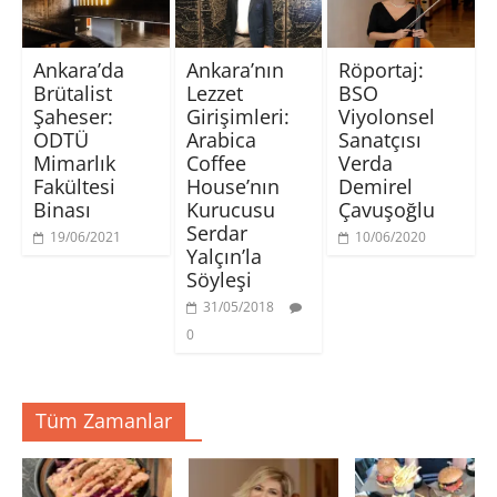
ı
e
e
e
n
n
n
a
(
i
i
ç
Y
p
p
ı
e
e
e
l
Ankara’da
Ankara’nın
Röportaj:
n
n
n
ı
i
c
c
r
Brütalist
Lezzet
BSO
p
e
e
)
Şaheser:
Girişimleri:
Viyolonsel
e
r
r
n
e
e
ODTÜ
Arabica
Sanatçısı
c
d
d
e
e
e
Mimarlık
Coffee
Verda
r
a
a
e
ç
ç
Fakültesi
House’nın
Demirel
d
ı
ı
Binası
Kurucusu
Çavuşoğlu
e
l
l
a
ı
ı
Serdar
ç
r
r
19/06/2021
10/06/2020
ı
)
)
Yalçın’la
l
ı
Söyleşi
r
)
31/05/2018
0
Tüm Zamanlar