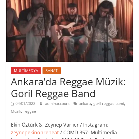
MULTİMEDYA
SANAT
Ankara’da Reggae Müzik:
Goril Reggae Band
,
,
04/01/2022
adminaccount
ankara
goril reggae band
,
Müzik
reggae
Ekin Öztürk & Zeynep Varlıer / Instagram:
zeynepekinonrepeat
/ COMD 357- Multimedia