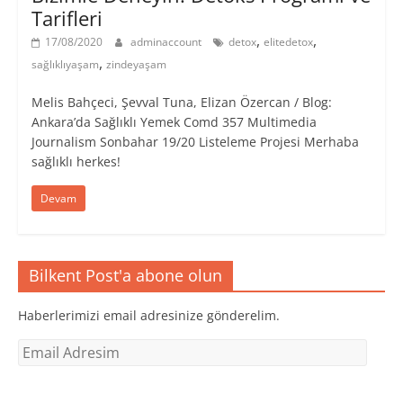
Tarifleri
,
,
17/08/2020
adminaccount
detox
elitedetox
,
sağlıklıyaşam
zindeyaşam
Melis Bahçeci, Şevval Tuna, Elizan Özercan / Blog:
Ankara’da Sağlıklı Yemek Comd 357 Multimedia
Journalism Sonbahar 19/20 Listeleme Projesi Merhaba
sağlıklı herkes!
Devam
Bilkent Post'a abone olun
Haberlerimizi email adresinize gönderelim.
Email
Adresim