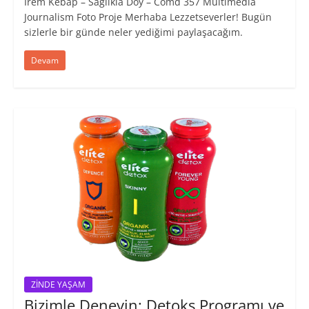
İrem Kebap – Sağlıkla Doy – Comd 357 Multimedia
Journalism Foto Proje Merhaba Lezzetseverler! Bugün
sizlerle bir günde neler yediğimi paylaşacağım.
Devam
ZİNDE YAŞAM
Bizimle Deneyin: Detoks Programı ve