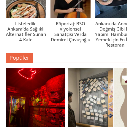
Listeledik:
Röportaj: BSO
Ankara'da Anne El
Ankara’da Sağlıklı
Viyolonsel
Değmiş Gibi Ev
Alternatifler Sunan
Sanatçısı Verda
Yapımı Hamburge
4 Kafe
Demirel Çavuşoğlu
Yemek İçin En İyi 
Restoran
Popüler