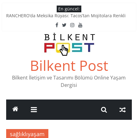
Skip
En güncel:
to
RANCHERO’da Meksika Rüyası: Tacos’tan Mojitolara Renkli
content
Lezzetler
Ankara’nın Ruhunu Notalarda Yaşatan 4 Müzik Durağı
Pullardaki tarih: PTT Pul Müzesi
Stamp Collectors Unite: Places to Find Stamps in Ankara
Tatlı Konuşalım: Ankara’nın 4 Köklü Pastanesi
Bilkent Post
Bilkent İletişim ve Tasarımı Bölümü Online Yaşam
Dergisi
sağlıklıyaşam