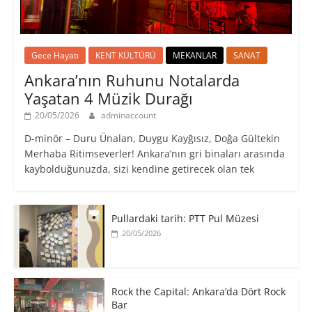
Gece Hayatı
KENT KÜLTÜRÜ
MEKANLAR
SANAT
Ankara’nın Ruhunu Notalarda
Yaşatan 4 Müzik Durağı
20/05/2026
adminaccount
D-minör – Duru Ünalan, Duygu Kayğısız, Doğa Gültekin
Merhaba Ritimseverler! Ankara’nın gri binaları arasında
kaybolduğunuzda, sizi kendine getirecek olan tek
Pullardaki tarih: PTT Pul Müzesi
20/05/2026
Rock the Capital: Ankara’da Dört Rock
Bar