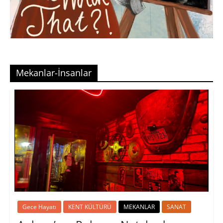
Mekanlar-İnsanlar
Gece Hayatı
KENT KÜLTÜRÜ
MEKANLAR
SANAT