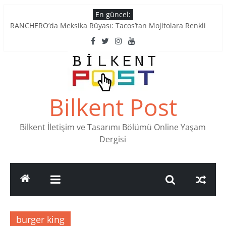
Skip
En güncel:
to
RANCHERO’da Meksika Rüyası: Tacos’tan Mojitolara Renkli
content
Lezzetler
Ankara’nın Ruhunu Notalarda Yaşatan 4 Müzik Durağı
Pullardaki tarih: PTT Pul Müzesi
Stamp Collectors Unite: Places to Find Stamps in Ankara
Tatlı Konuşalım: Ankara’nın 4 Köklü Pastanesi
Bilkent Post
Bilkent İletişim ve Tasarımı Bölümü Online Yaşam
Dergisi
burger king