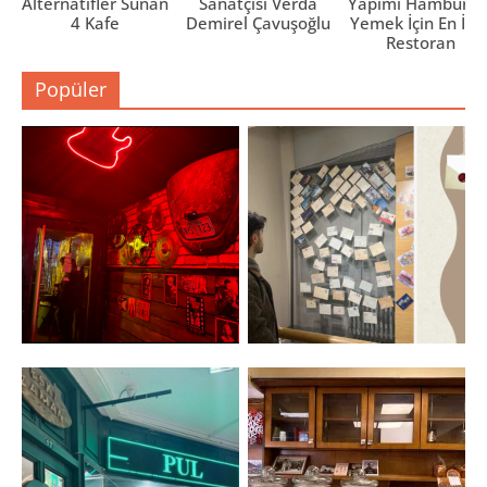
Alternatifler Sunan
Sanatçısı Verda
Yapımı Hamburge
4 Kafe
Demirel Çavuşoğlu
Yemek İçin En İyi 
Restoran
Popüler