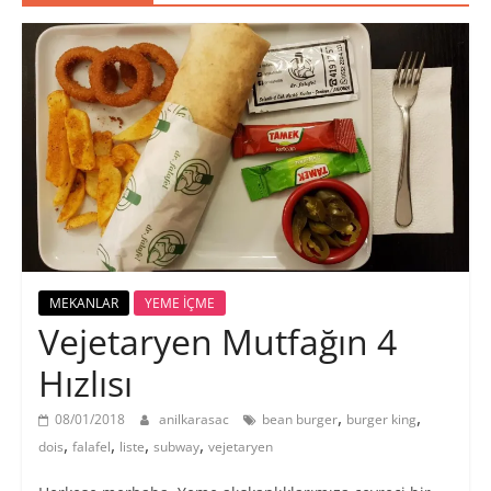
MEKANLAR
YEME İÇME
Vejetaryen Mutfağın 4
Hızlısı
,
,
08/01/2018
anilkarasac
bean burger
burger king
,
,
,
,
dois
falafel
liste
subway
vejetaryen