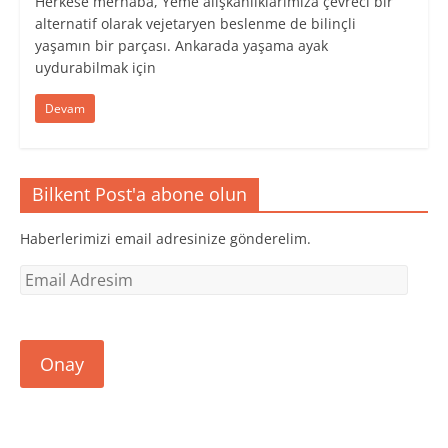
Herkese merhaba, Yeme alışkanlıklarımıza çevreci bir
alternatif olarak vejetaryen beslenme de bilinçli
yaşamın bir parçası. Ankarada yaşama ayak
uydurabilmak için
Devam
Bilkent Post'a abone olun
Haberlerimizi email adresinize gönderelim.
Email
Adresim
Onay