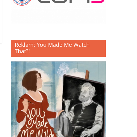
Reklam: You Made Me Watch
That?!