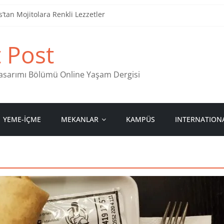
tan Mojitolara Renkli Lezzetler
an 4 Müzik Durağı
t Post
ind Stamps in Ankara
 Pastanesi
 Tasarımı Bölümü Online Yaşam Dergisi
YEME-İÇME
MEKANLAR
KAMPÜS
INTERNATION