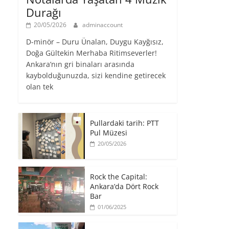
Durağı
20/05/2026
adminaccount
D-minör – Duru Ünalan, Duygu Kayğısız,
Doğa Gültekin Merhaba Ritimseverler!
Ankara’nın gri binaları arasında
kaybolduğunuzda, sizi kendine getirecek
olan tek
Pullardaki tarih: PTT
Pul Müzesi
20/05/2026
Rock the Capital:
Ankara’da Dört Rock
Bar
01/06/2025