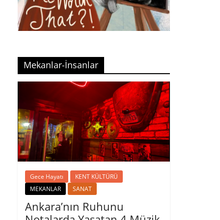
Mekanlar-İnsanlar
Gece Hayatı
KENT KÜLTÜRÜ
MEKANLAR
SANAT
Ankara’nın Ruhunu
Notalarda Yaşatan 4 Müzik