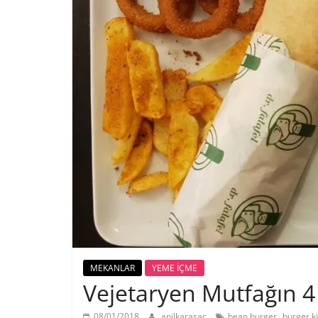
MEKANLAR
YEME İÇME
Vejetaryen Mutfağın 4 
,
08/01/2018
anilkarasac
bean burger
burger k