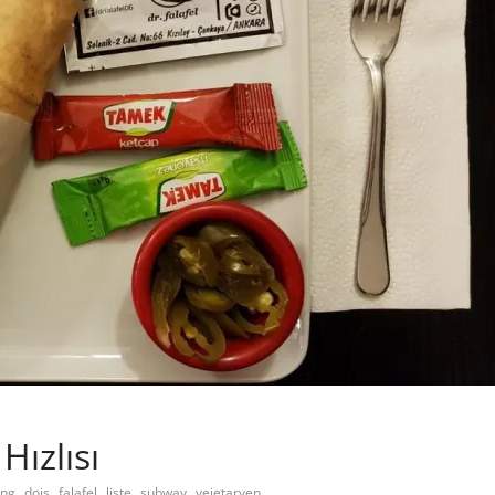
Hızlısı
,
,
,
,
,
ing
dois
falafel
liste
subway
vejetaryen