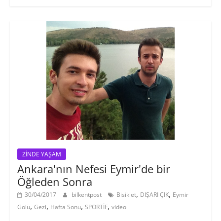
ZİNDE YAŞAM
Ankara'nın Nefesi Eymir'de bir
Öğleden Sonra
,
,
30/04/2017
bilkentpost
Bisiklet
DIŞARI ÇIK
Eymir
,
,
,
,
Gölü
Gezi
Hafta Sonu
SPORTİF
video