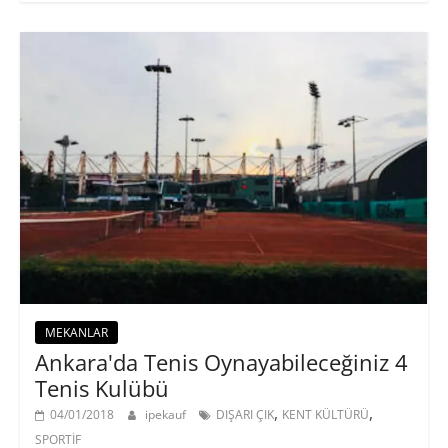
MEKANLAR
Ankara'da Tenis Oynayabileceğiniz 4
Tenis Kulübü
,
,
04/01/2018
ipekauf
DIŞARI ÇIK
KENT KÜLTÜRÜ
SPORTİF