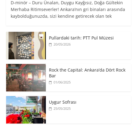
D-minör – Duru Ünalan, Duygu Kayğısız, Doğa Gültekin
Merhaba Ritimseverler! Ankara’nın gri binaları arasında
kaybolduğunuzda, sizi kendine getirecek olan tek
Pullardaki tarih: PTT Pul Müzesi
20/05/2026
Rock the Capital: Ankara’da Dört Rock
Bar
01/06/2025
Uygur Sofrası
25/05/2025