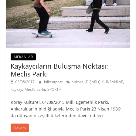
MEKANLAR
Kaykaycıların Buluşma Noktası:
Meclis Parkı
,
,
,
03/05/2017
bilkentpost
ankara
DIŞARI ÇIK
İNSANLAR
,
,
kaykay
Meclis parkı
SPORTİF
Koray Kültürel, 01/08/2015 Milli Egemenlik Parkı,
Ankaralılar’ın bildiği adıyla Meclis Parkı 23 Nisan 1986′
da dünyanın çeşitli ülkelerinden davet edilen
Devam