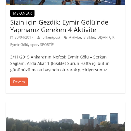
MEKANLAR
Sizin için Gezdik: Eymir Gölü'nde
Yapmanız Gereken 4 Aktivite
,
,
,
30/04/2017
bilkentpost
Aktivite
Bisiklet
DIŞARI ÇIK
,
,
Eymir Gölü
spor
SPORTİF
3/11/2015 Ankara’nın Nefesi: Eymir Gölü – Serkan
Sağlam, Arda Akat 1-)Bisiklet Sürün Hafta içi bütün
gününüzü masa başında oturarak geçiriyorsunuz
Devam