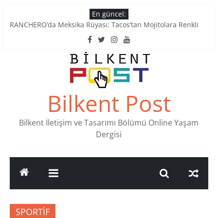
Skip
En güncel:
Tatlı Konuşalım: Ankara’nın 4 Köklü Pastanesi
to
RANCHERO’da Meksika Rüyası: Tacos’tan Mojitolara Renkli
content
Lezzetler
Ankara’nın Ruhunu Notalarda Yaşatan 4 Müzik Durağı
Pullardaki tarih: PTT Pul Müzesi
Stamp Collectors Unite: Places to Find Stamps in Ankara
Bilkent Post
Bilkent İletişim ve Tasarımı Bölümü Online Yaşam
Dergisi
SPORTİF