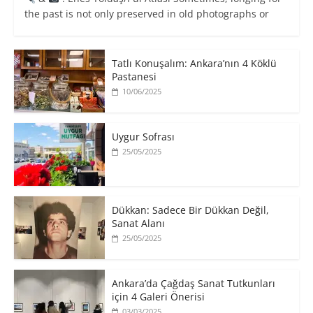
the past is not only preserved in old photographs or
Tatlı Konuşalım: Ankara’nın 4 Köklü
Pastanesi
10/06/2025
Uygur Sofrası
25/05/2025
​Dükkan: Sadece Bir Dükkan Değil,
Sanat Alanı
25/05/2025
Ankara’da Çağdaş Sanat Tutkunları
için 4 Galeri Önerisi
03/03/2025