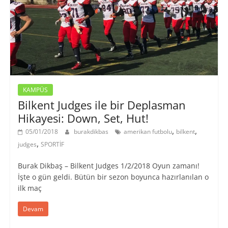
KAMPÜS
Bilkent Judges ile bir Deplasman
Hikayesi: Down, Set, Hut!
,
,
05/01/2018
burakdikbas
amerikan futbolu
bilkent
,
judges
SPORTİF
Burak Dikbaş – Bilkent Judges 1/2/2018 Oyun zamanı!
İşte o gün geldi. Bütün bir sezon boyunca hazırlanılan o
ilk maç
Devam