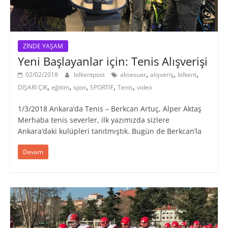
ZİNDE YAŞAM
Yeni Başlayanlar için: Tenis Alışverişi
,
,
,
02/02/2018
bilkentpost
aksesuar
alışveriş
bilkent
,
,
,
,
,
DIŞARI ÇIK
eğitim
spor
SPORTİF
Tenis
video
1/3/2018 Ankara’da Tenis – Berkcan Artuç, Alper Aktaş
Merhaba tenis severler, ilk yazımızda sizlere
Ankara’daki kulüpleri tanıtmıştık. Bugün de Berkcan’la
Devam