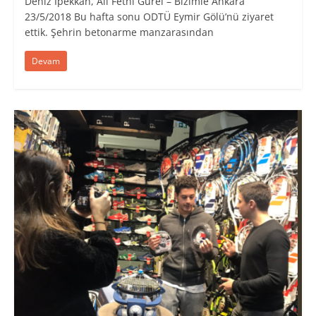
Deniz İpekkan, Ali Fethi Gürel – Bizimle Ankara
23/5/2018 Bu hafta sonu ODTÜ Eymir Gölü’nü ziyaret
ettik. Şehrin betonarme manzarasından
Devam