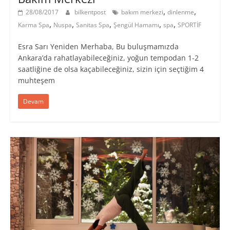
,
,
28/08/2017
bilkentpost
bakım merkezi
dinlenme
,
,
,
,
,
Karma Spa
Nuspa
Sanitas Spa
Şengül Hamamı
spa
SPORTİF
Esra Sarı Yeniden Merhaba, Bu buluşmamızda
Ankara’da rahatlayabileceğiniz, yoğun tempodan 1-2
saatliğine de olsa kaçabileceğiniz, sizin için seçtiğim 4
muhteşem
Devam