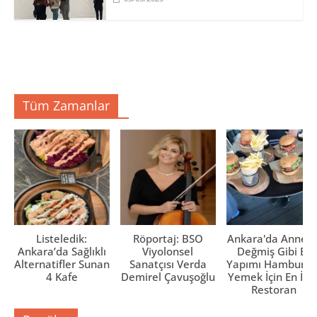
Tüm Zamanlar
Listeledik:
Röportaj: BSO
Ankara'da Anne El
Ankara’da Sağlıklı
Viyolonsel
Değmiş Gibi Ev
Alternatifler Sunan
Sanatçısı Verda
Yapımı Hamburge
4 Kafe
Demirel Çavuşoğlu
Yemek İçin En İyi 
Restoran