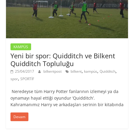
KAMPÜS
Yeni bir spor: Quidditch ve Bilkent
Quidditch Topluluğu
,
,
,
25/04/2017
bilkentpost
bilkent
kampüs
Quidditch
,
spor
SPORTİF
Neredeyse tüm Harry Potter fanlarının izlemeyi ya da
oynamayı hayal ettiği oyundur ‘Quidditch’.
Kahramanımız Harry ve arkadaşları serinin bir kitabında
Devam