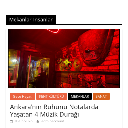
Mekanlar-İnsanlar
Gece Hayatı
KENT KÜLTÜRÜ
MEKANLAR
SANAT
Ankara’nın Ruhunu Notalarda
Yaşatan 4 Müzik Durağı
20/05/2026
adminaccount