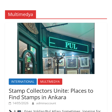
Multimedya
INTERNATIONAL
MULTİMEDYA
Stamp Collectors Unite: Places to
Find Stamps in Ankara
14/05/2026
adminaccount
&
: Enes Yoldaş/Pul Atlası Sometimes, longing for