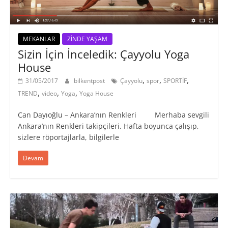
MEKANLAR
ZİNDE YAŞAM
Sizin İçin İnceledik: Çayyolu Yoga
House
,
,
,
31/05/2017
bilkentpost
Çayyolu
spor
SPORTİF
,
,
,
TREND
video
Yoga
Yoga House
Can Dayıoğlu – Ankara’nın Renkleri Merhaba sevgili
Ankara’nın Renkleri takipçileri. Hafta boyunca çalışıp,
sizlere röportajlarla, bilgilerle
Devam