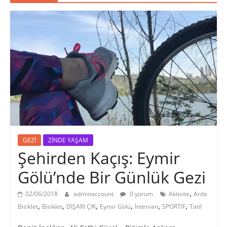
GEZİ
ZİNDE YAŞAM
Şehirden Kaçış: Eymir
Gölü’nde Bir Günlük Gezi
,
02/06/2018
adminaccount
0 yorum
Aktivite
Arda
,
,
,
,
,
,
Bisiklet
Bisiklet
DIŞARI ÇIK
Eymir Gölü
İntervan
SPORTİF
Tatil