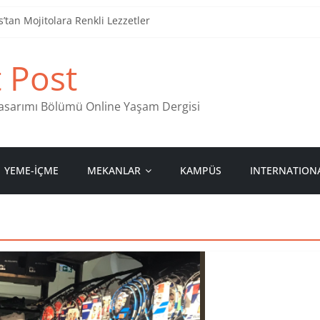
tan Mojitolara Renkli Lezzetler
an 4 Müzik Durağı
t Post
ind Stamps in Ankara
 Pastanesi
 Tasarımı Bölümü Online Yaşam Dergisi
YEME-İÇME
MEKANLAR
KAMPÜS
INTERNATION