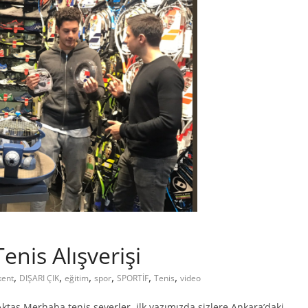
enis Alışverişi
,
,
,
,
,
,
kent
DIŞARI ÇIK
eğitim
spor
SPORTİF
Tenis
video
ktaş Merhaba tenis severler, ilk yazımızda sizlere Ankara’daki