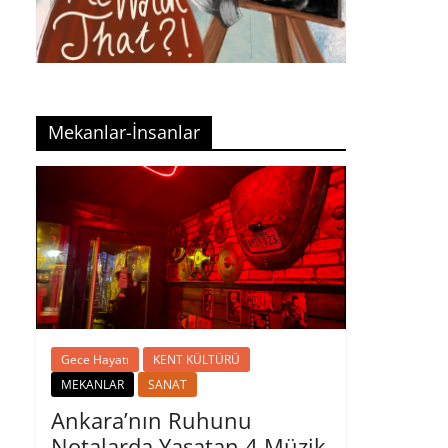
Mekanlar-İnsanlar
Gece Hayatı
KENT KÜLTÜRÜ
MEKANLAR
SANAT
Ankara’nın Ruhunu
Notalarda Yaşatan 4 Müzik