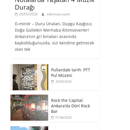
Durağı
20/05/2026
adminaccount
D-minör – Duru Ünalan, Duygu Kayğısız,
Doğa Gültekin Merhaba Ritimseverler!
Ankara’nın gri binaları arasında
kaybolduğunuzda, sizi kendine getirecek
olan tek
Pullardaki tarih: PTT
Pul Müzesi
20/05/2026
Rock the Capital:
Ankara’da Dört Rock
Bar
01/06/2025