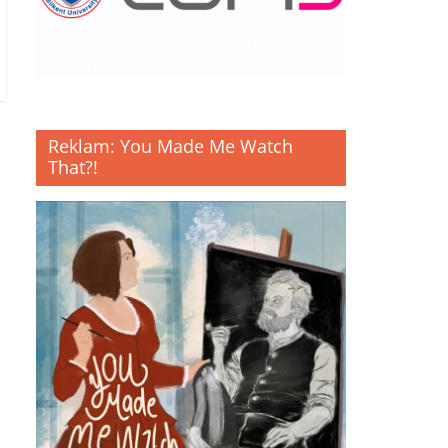
Reklam: You Made Me Watch
That?!