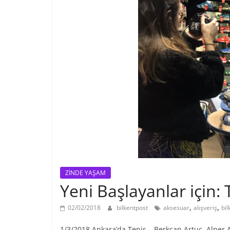
ZİNDE YAŞAM
Yeni Başlayanlar için: T
,
,
02/02/2018
bilkentpost
aksesuar
alışveriş
bil
1/3/2018 Ankara’da Tenis – Berkcan Artuç, Alper A