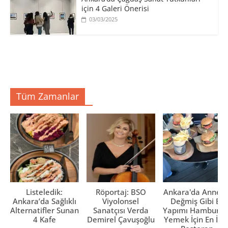
için 4 Galeri Önerisi
03/03/2025
Tüm Zamanlar
Listeledik:
Röportaj: BSO
Ankara'da Anne El
Ankara’da Sağlıklı
Viyolonsel
Değmiş Gibi Ev
Alternatifler Sunan
Sanatçısı Verda
Yapımı Hamburge
4 Kafe
Demirel Çavuşoğlu
Yemek İçin En İyi 