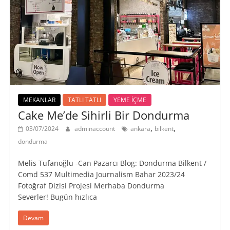
MEKANLAR
TATLI TATLI
YEME İÇME
Cake Me’de Sihirli Bir Dondurma
,
,
03/07/2024
adminaccount
ankara
bilkent
dondurma
Melis Tufanoğlu -Can Pazarcı Blog: Dondurma Bilkent /
Comd 537 Multimedia Journalism Bahar 2023/24
Fotoğraf Dizisi Projesi Merhaba Dondurma
Severler! Bugün hızlıca
Devam