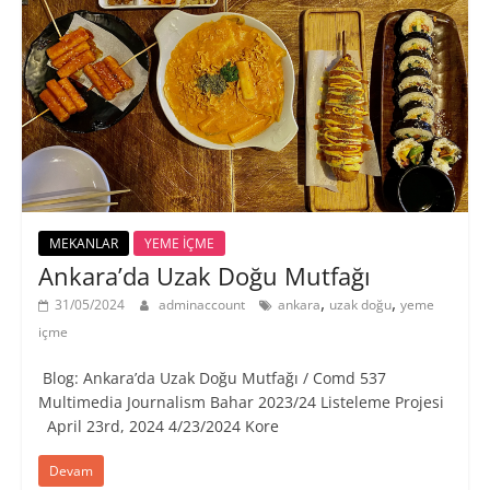
MEKANLAR
YEME İÇME
Ankara’da Uzak Doğu Mutfağı
,
,
31/05/2024
adminaccount
ankara
uzak doğu
yeme
içme
Blog: Ankara’da Uzak Doğu Mutfağı / Comd 537
Multimedia Journalism Bahar 2023/24 Listeleme Projesi
April 23rd, 2024 4/23/2024 ​Kore
Devam