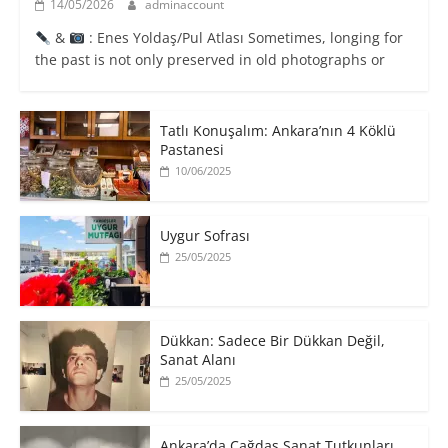
14/05/2026
adminaccount
&
: Enes Yoldaş/Pul Atlası Sometimes, longing for
the past is not only preserved in old photographs or
Tatlı Konuşalım: Ankara’nın 4 Köklü
Pastanesi
10/06/2025
Uygur Sofrası
25/05/2025
​Dükkan: Sadece Bir Dükkan Değil,
Sanat Alanı
25/05/2025
Ankara’da Çağdaş Sanat Tutkunları