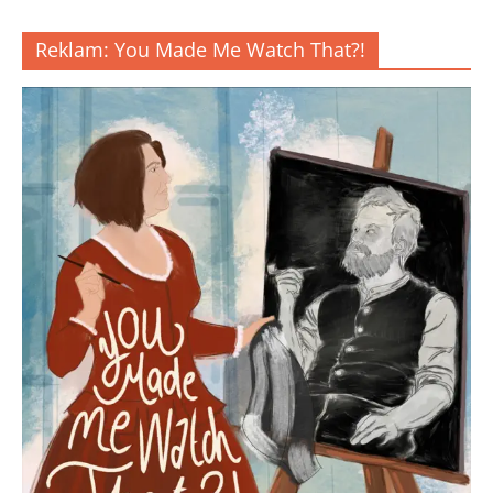
Reklam: You Made Me Watch That?!