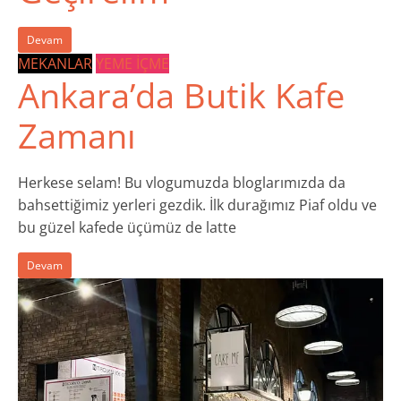
Devam
MEKANLAR
YEME İÇME
Ankara’da Butik Kafe
Zamanı
​Herkese selam! Bu vlogumuzda bloglarımızda da
bahsettiğimiz yerleri gezdik. İlk durağımız Piaf oldu ve
bu güzel kafede üçümüz de latte
Devam