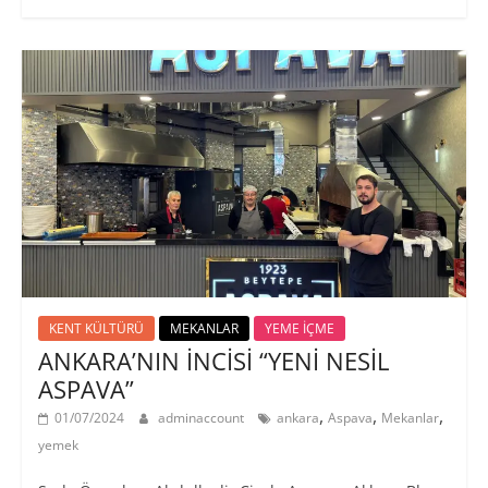
KENT KÜLTÜRÜ
MEKANLAR
YEME İÇME
ANKARA’NIN İNCİSİ “YENİ NESİL
ASPAVA”
,
,
,
01/07/2024
adminaccount
ankara
Aspava
Mekanlar
yemek