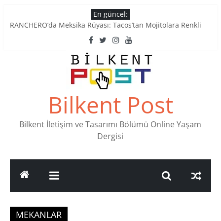
Skip
En güncel:
Tatlı Konuşalım: Ankara’nın 4 Köklü Pastanesi
to
RANCHERO’da Meksika Rüyası: Tacos’tan Mojitolara Renkli
content
Lezzetler
Ankara’nın Ruhunu Notalarda Yaşatan 4 Müzik Durağı
Pullardaki tarih: PTT Pul Müzesi
Stamp Collectors Unite: Places to Find Stamps in Ankara
Bilkent Post
Bilkent İletişim ve Tasarımı Bölümü Online Yaşam
Dergisi
MEKANLAR