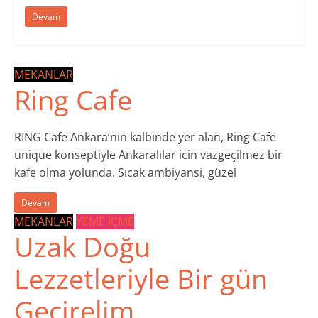
Devam
MEKANLAR
Ring Cafe
RING Cafe Ankara’nın kalbinde yer alan, Ring Cafe
unique konseptiyle Ankaralılar icin vazgeçilmez bir
kafe olma yolunda. Sıcak ambiyansi, güzel
Devam
MEKANLAR
YEME İÇME
Uzak Doğu
Lezzetleriyle Bir gün
Geçirelim