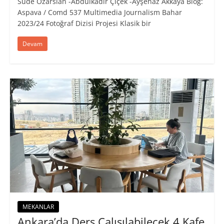
Sude Özarslan -Abdulkadir Çiçek -Ayşenaz Akkaya Blog:
Aspava / Comd 537 Multimedia Journalism Bahar
2023/24 Fotoğraf Dizisi Projesi Klasik bir
Devam
MEKANLAR
Ankara’da Ders Çalışılabilecek 4 Kafe