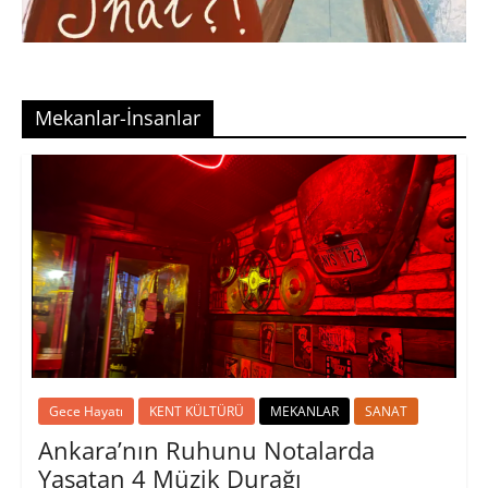
Mekanlar-İnsanlar
Gece Hayatı
KENT KÜLTÜRÜ
MEKANLAR
SANAT
Ankara’nın Ruhunu Notalarda
Yaşatan 4 Müzik Durağı