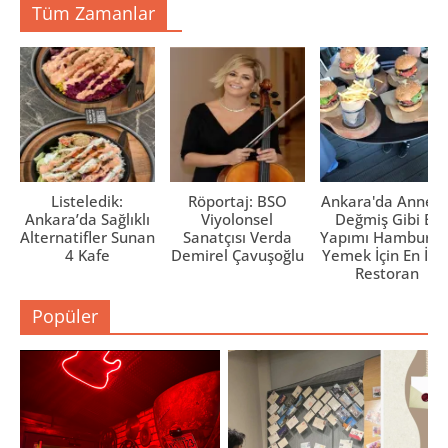
Tüm Zamanlar
Listeledik:
Röportaj: BSO
Ankara'da Anne El
Ankara’da Sağlıklı
Viyolonsel
Değmiş Gibi Ev
Alternatifler Sunan
Sanatçısı Verda
Yapımı Hamburge
4 Kafe
Demirel Çavuşoğlu
Yemek İçin En İyi 
Restoran
Popüler