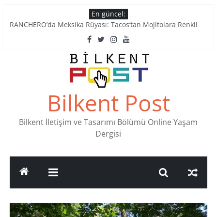
Skip
En güncel:
to
RANCHERO’da Meksika Rüyası: Tacos’tan Mojitolara Renkli
content
Lezzetler
Ankara’nın Ruhunu Notalarda Yaşatan 4 Müzik Durağı
Pullardaki tarih: PTT Pul Müzesi
Stamp Collectors Unite: Places to Find Stamps in Ankara
Tatlı Konuşalım: Ankara’nın 4 Köklü Pastanesi
Bilkent Post
Bilkent İletişim ve Tasarımı Bölümü Online Yaşam
Dergisi