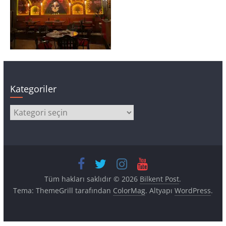
Kategoriler
Kategoriler
Tüm hakları saklıdır © 2026
Bilkent Post
.
Tema: ThemeGrill tarafından
ColorMag
. Altyapı
WordPress
.