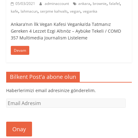
,
,
,
05/03/2021
adminaccount
ankara
brownie
falafel
,
,
,
,
kafe
lahmacun
serpme kahvaltı
vegan
veganka
Ankara’nın İlk Vegan Kafesi Veganka’da Tatmanız
Gereken 4 Lezzet Ezgi Altınöz – Aybüke Tekeli / COMD
357 Multimedia Journalism Listeleme
Devam
Bilkent Post'a abone olun
Haberlerimizi email adresinize gönderelim.
Email
Adresim
Onay