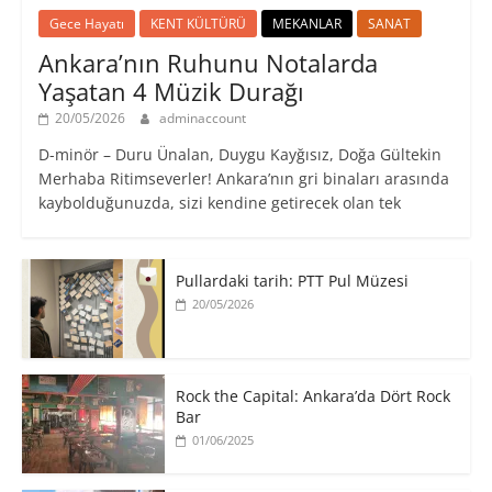
Gece Hayatı
KENT KÜLTÜRÜ
MEKANLAR
SANAT
Ankara’nın Ruhunu Notalarda
Yaşatan 4 Müzik Durağı
20/05/2026
adminaccount
D-minör – Duru Ünalan, Duygu Kayğısız, Doğa Gültekin
Merhaba Ritimseverler! Ankara’nın gri binaları arasında
kaybolduğunuzda, sizi kendine getirecek olan tek
Pullardaki tarih: PTT Pul Müzesi
20/05/2026
Rock the Capital: Ankara’da Dört Rock
Bar
01/06/2025