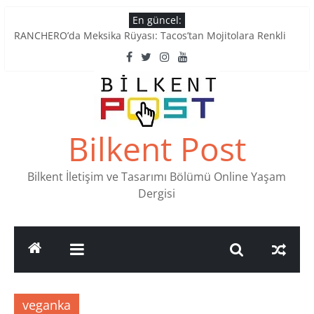
Skip
En güncel:
to
RANCHERO’da Meksika Rüyası: Tacos’tan Mojitolara Renkli
content
Lezzetler
Ankara’nın Ruhunu Notalarda Yaşatan 4 Müzik Durağı
Pullardaki tarih: PTT Pul Müzesi
Stamp Collectors Unite: Places to Find Stamps in Ankara
Tatlı Konuşalım: Ankara’nın 4 Köklü Pastanesi
Bilkent Post
Bilkent İletişim ve Tasarımı Bölümü Online Yaşam
Dergisi
veganka