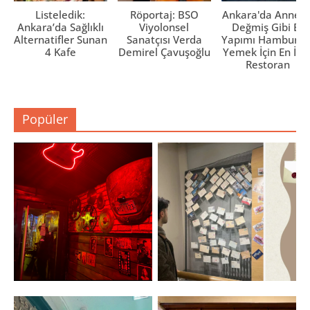
Listeledik:
Röportaj: BSO
Ankara'da Anne El
Ankara’da Sağlıklı
Viyolonsel
Değmiş Gibi Ev
Alternatifler Sunan
Sanatçısı Verda
Yapımı Hamburge
4 Kafe
Demirel Çavuşoğlu
Yemek İçin En İyi 
Restoran
Popüler