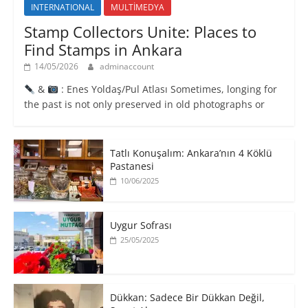
INTERNATIONAL
MULTİMEDYA
Stamp Collectors Unite: Places to
Find Stamps in Ankara
14/05/2026
adminaccount
&
: Enes Yoldaş/Pul Atlası Sometimes, longing for
the past is not only preserved in old photographs or
Tatlı Konuşalım: Ankara’nın 4 Köklü
Pastanesi
10/06/2025
Uygur Sofrası
25/05/2025
​Dükkan: Sadece Bir Dükkan Değil,