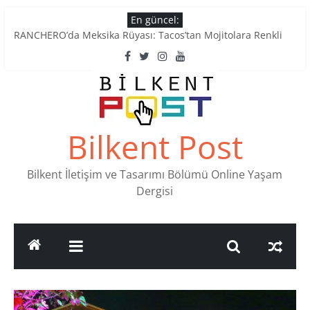
Skip
En güncel:
to
RANCHERO’da Meksika Rüyası: Tacos’tan Mojitolara Renkli
content
Lezzetler
Ankara’nın Ruhunu Notalarda Yaşatan 4 Müzik Durağı
Pullardaki tarih: PTT Pul Müzesi
Stamp Collectors Unite: Places to Find Stamps in Ankara
Tatlı Konuşalım: Ankara’nın 4 Köklü Pastanesi
Bilkent Post
Bilkent İletişim ve Tasarımı Bölümü Online Yaşam
Dergisi