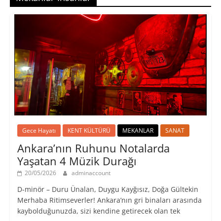
Gece Hayatı
KENT KÜLTÜRÜ
MEKANLAR
SANAT
Ankara’nın Ruhunu Notalarda
Yaşatan 4 Müzik Durağı
20/05/2026
adminaccount
D-minör – Duru Ünalan, Duygu Kayğısız, Doğa Gültekin
Merhaba Ritimseverler! Ankara’nın gri binaları arasında
kaybolduğunuzda, sizi kendine getirecek olan tek