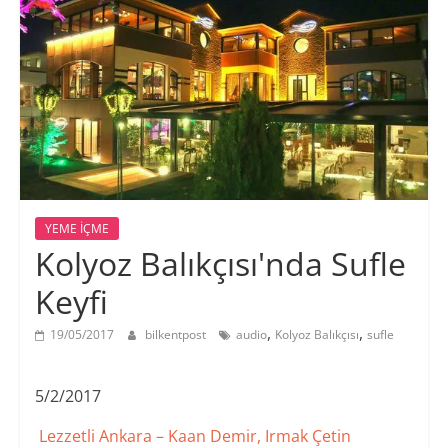
YEME İÇME
Kolyoz Balıkçısı'nda Sufle
Keyfi
,
,
19/05/2017
bilkentpost
audio
Kolyoz Balıkçısı
sufle
5/2/2017
Lezzetli Ankara – Kaan Demir, Irmak Çetin