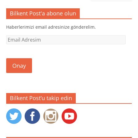
ç
r
r
ı
)
)
l
Bilkent Post'a abone olun
ı
r
)
Haberlerimizi email adresinize gönderelim.
Email
Adresim
Onay
Bilkent Post’u takip edin