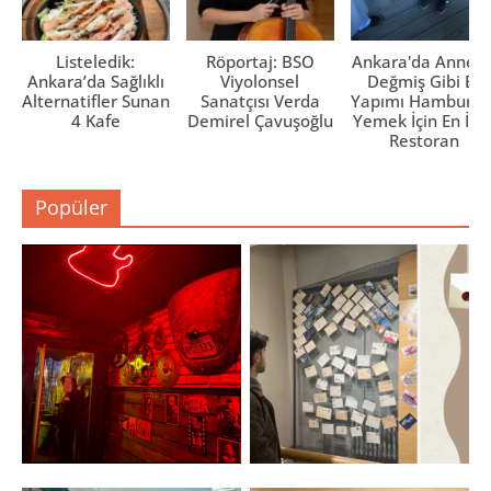
Listeledik:
Röportaj: BSO
Ankara'da Anne El
Ankara’da Sağlıklı
Viyolonsel
Değmiş Gibi Ev
Alternatifler Sunan
Sanatçısı Verda
Yapımı Hamburge
4 Kafe
Demirel Çavuşoğlu
Yemek İçin En İyi 
Restoran
Popüler