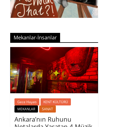
Mekanlar-İnsanlar
Gece Hayatı
KENT KÜLTÜRÜ
MEKANLAR
SANAT
Ankara’nın Ruhunu
Notalarda Yaşatan 4 Müzik