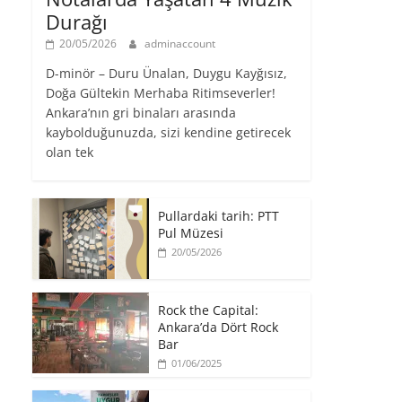
Durağı
20/05/2026
adminaccount
D-minör – Duru Ünalan, Duygu Kayğısız,
Doğa Gültekin Merhaba Ritimseverler!
Ankara’nın gri binaları arasında
kaybolduğunuzda, sizi kendine getirecek
olan tek
Pullardaki tarih: PTT
Pul Müzesi
20/05/2026
Rock the Capital:
Ankara’da Dört Rock
Bar
01/06/2025