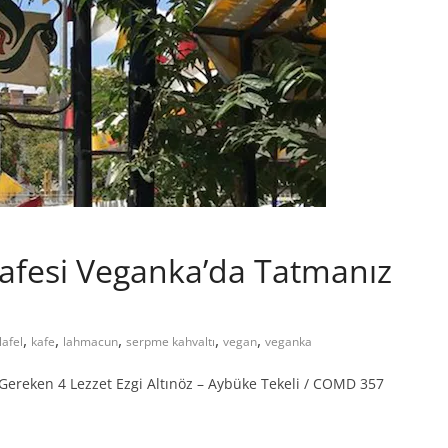
Kafesi Veganka’da Tatmanız
,
,
,
,
,
lafel
kafe
lahmacun
serpme kahvaltı
vegan
veganka
Gereken 4 Lezzet Ezgi Altınöz – Aybüke Tekeli / COMD 357