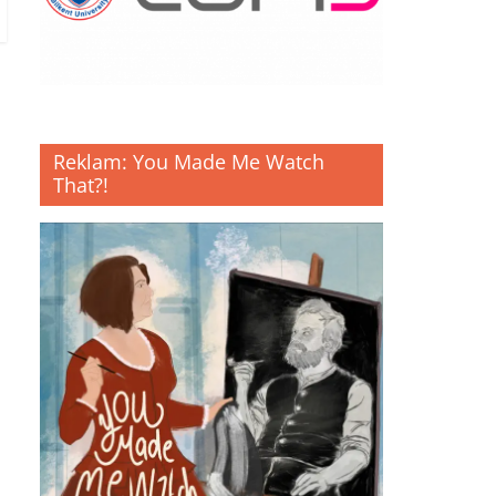
Reklam: You Made Me Watch
That?!