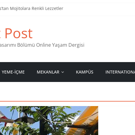
tan Mojitolara Renkli Lezzetler
an 4 Müzik Durağı
t Post
ind Stamps in Ankara
 Pastanesi
 Tasarımı Bölümü Online Yaşam Dergisi
YEME-İÇME
MEKANLAR
KAMPÜS
INTERNATION