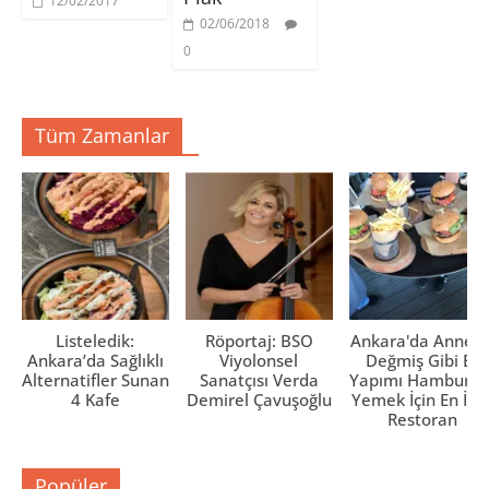
12/02/2017
ı
)
)
02/06/2018
l
ı
0
r
)
Tüm Zamanlar
Listeledik:
Röportaj: BSO
Ankara'da Anne El
Ankara’da Sağlıklı
Viyolonsel
Değmiş Gibi Ev
Alternatifler Sunan
Sanatçısı Verda
Yapımı Hamburge
4 Kafe
Demirel Çavuşoğlu
Yemek İçin En İyi 
Restoran
Popüler