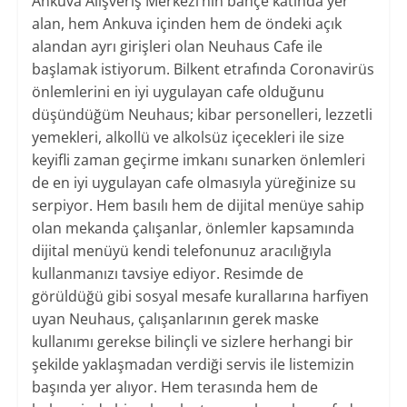
Ankuva Alışveriş Merkezi’nin bahçe katında yer
alan, hem Ankuva içinden hem de öndeki açık
alandan ayrı girişleri olan Neuhaus Cafe ile
başlamak istiyorum. Bilkent etrafında Coronavirüs
önlemlerini en iyi uygulayan cafe olduğunu
düşündüğüm Neuhaus; kibar personelleri, lezzetli
yemekleri, alkollü ve alkolsüz içecekleri ile size
keyifli zaman geçirme imkanı sunarken önlemleri
de en iyi uygulayan cafe olmasıyla yüreğinize su
serpiyor. Hem basılı hem de dijital menüye sahip
olan mekanda çalışanlar, önlemler kapsamında
dijital menüyü kendi telefonunuz aracılığıyla
kullanmanızı tavsiye ediyor. Resimde de
görüldüğü gibi sosyal mesafe kurallarına harfiyen
uyan Neuhaus, çalışanlarının gerek maske
kullanımı gerekse bilinçli ve sizlere herhangi bir
şekilde yaklaşmadan verdiği servis ile listemizin
başında yer alıyor. Hem terasında hem de