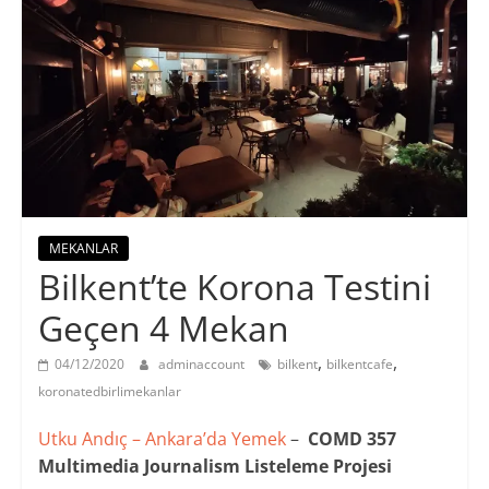
MEKANLAR
Bilkent’te Korona Testini
Geçen 4 Mekan
,
,
04/12/2020
adminaccount
bilkent
bilkentcafe
koronatedbirlimekanlar
Utku Andıç – Ankara’da Yemek
–
COMD 357
Multimedia Journalism Listeleme Projesi