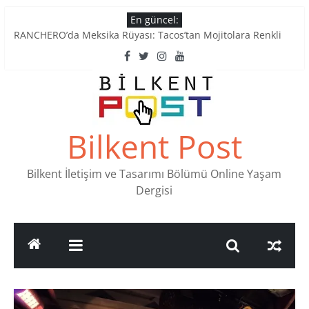
Skip
En güncel:
to
RANCHERO’da Meksika Rüyası: Tacos’tan Mojitolara Renkli
content
Lezzetler
Ankara’nın Ruhunu Notalarda Yaşatan 4 Müzik Durağı
Pullardaki tarih: PTT Pul Müzesi
Stamp Collectors Unite: Places to Find Stamps in Ankara
Tatlı Konuşalım: Ankara’nın 4 Köklü Pastanesi
Bilkent Post
Bilkent İletişim ve Tasarımı Bölümü Online Yaşam
Dergisi