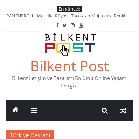
Skip
En güncel:
to
RANCHERO’da Meksika Rüyası: Tacos’tan Mojitolara Renkli
content
Lezzetler
Ankara’nın Ruhunu Notalarda Yaşatan 4 Müzik Durağı
Pullardaki tarih: PTT Pul Müzesi
Stamp Collectors Unite: Places to Find Stamps in Ankara
Tatlı Konuşalım: Ankara’nın 4 Köklü Pastanesi
Bilkent Post
Bilkent İletişim ve Tasarımı Bölümü Online Yaşam
Dergisi
Türkiye Destanı