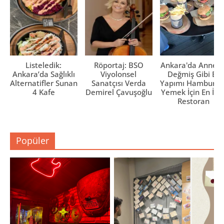
Listeledik:
Röportaj: BSO
Ankara'da Anne El
Ankara’da Sağlıklı
Viyolonsel
Değmiş Gibi Ev
Alternatifler Sunan
Sanatçısı Verda
Yapımı Hamburge
4 Kafe
Demirel Çavuşoğlu
Yemek İçin En İyi 
Restoran
Popüler