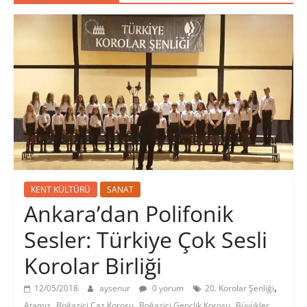
KENT KÜLTÜRÜ
SANAT
Ankara’dan Polifonik
Sesler: Türkiye Çok Sesli
Korolar Birliği
,
12/05/2018
aysenur
0 yorum
20. Korolar Şenliği
,
,
,
Atamız
Boğaziçi Caz Korosu
Boğaziçi Gençlik Korosu
Büyükler