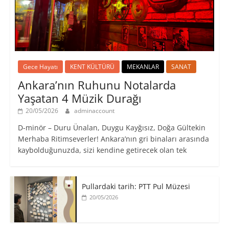
Gece Hayatı
KENT KÜLTÜRÜ
MEKANLAR
SANAT
Ankara’nın Ruhunu Notalarda
Yaşatan 4 Müzik Durağı
20/05/2026
adminaccount
D-minör – Duru Ünalan, Duygu Kayğısız, Doğa Gültekin
Merhaba Ritimseverler! Ankara’nın gri binaları arasında
kaybolduğunuzda, sizi kendine getirecek olan tek
Pullardaki tarih: PTT Pul Müzesi
20/05/2026