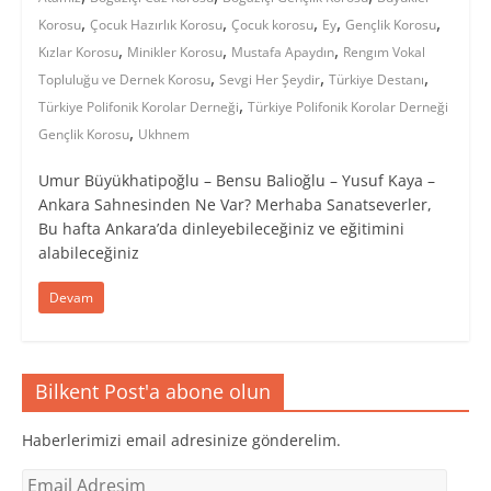
,
,
,
,
,
Korosu
Çocuk Hazırlık Korosu
Çocuk korosu
Ey
Gençlik Korosu
,
,
,
Kızlar Korosu
Minikler Korosu
Mustafa Apaydın
Rengım Vokal
,
,
,
Topluluğu ve Dernek Korosu
Sevgi Her Şeydir
Türkiye Destanı
,
Türkiye Polifonik Korolar Derneği
Türkiye Polifonik Korolar Derneği
,
Gençlik Korosu
Ukhnem
Umur Büyükhatipoğlu – Bensu Balioğlu – Yusuf Kaya –
Ankara Sahnesinden Ne Var? Merhaba Sanatseverler, ​
Bu hafta Ankara’da dinleyebileceğiniz ve eğitimini
alabileceğiniz
Devam
Bilkent Post'a abone olun
Haberlerimizi email adresinize gönderelim.
Email