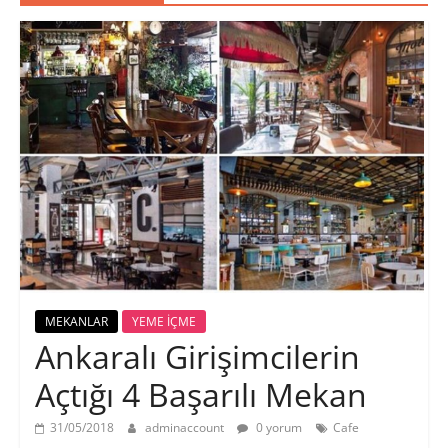
MEKANLAR
YEME İÇME
Ankaralı Girişimcilerin
Açtığı 4 Başarılı Mekan
31/05/2018
adminaccount
0 yorum
Cafe