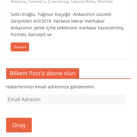
,
,
,
,
Botanica
Carmelo's
Crew Group
Lokanta Molto
Marlinda
Selin Eroğlu, Yağmur Koçyiğit -Ankara’nın Lezzetli
Girişimleri 4/3/2018 Herkese tekrar merhaba!
Ankara’nın yeme içme sektörüne markalar kazandırmış,
hizmeti, konsepti ve
Devam
Bilkent Post'a abone olun
Haberlerimizi email adresinize gönderelim.
Email
Adresim
Onay