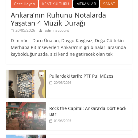
Gece Hayatı
KENT KÜLTÜRÜ
MEKANLAR
SANAT
Ankara’nın Ruhunu Notalarda
Yaşatan 4 Müzik Durağı
20/05/2026
adminaccount
D-minör – Duru Ünalan, Duygu Kayğısız, Doğa Gültekin
Merhaba Ritimseverler! Ankara’nın gri binaları arasında
kaybolduğunuzda, sizi kendine getirecek olan tek
Pullardaki tarih: PTT Pul Müzesi
20/05/2026
Rock the Capital: Ankara’da Dört Rock
Bar
01/06/2025