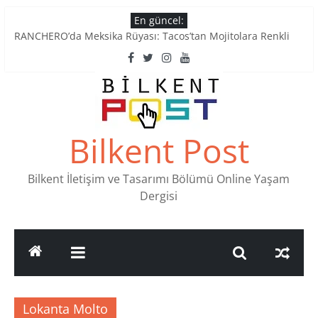
Skip
En güncel:
to
RANCHERO’da Meksika Rüyası: Tacos’tan Mojitolara Renkli
content
Lezzetler
Ankara’nın Ruhunu Notalarda Yaşatan 4 Müzik Durağı
Pullardaki tarih: PTT Pul Müzesi
Stamp Collectors Unite: Places to Find Stamps in Ankara
Tatlı Konuşalım: Ankara’nın 4 Köklü Pastanesi
Bilkent Post
Bilkent İletişim ve Tasarımı Bölümü Online Yaşam
Dergisi
Lokanta Molto