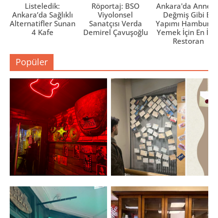
Listeledik:
Röportaj: BSO
Ankara'da Anne El
Ankara’da Sağlıklı
Viyolonsel
Değmiş Gibi Ev
Alternatifler Sunan
Sanatçısı Verda
Yapımı Hamburge
4 Kafe
Demirel Çavuşoğlu
Yemek İçin En İyi 
Restoran
Popüler