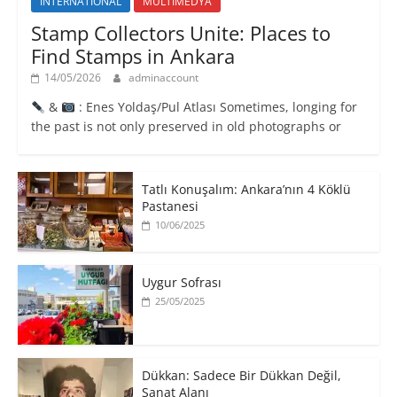
INTERNATIONAL
MULTİMEDYA
Stamp Collectors Unite: Places to
Find Stamps in Ankara
14/05/2026
adminaccount
&
: Enes Yoldaş/Pul Atlası Sometimes, longing for
the past is not only preserved in old photographs or
Tatlı Konuşalım: Ankara’nın 4 Köklü
Pastanesi
10/06/2025
Uygur Sofrası
25/05/2025
​Dükkan: Sadece Bir Dükkan Değil,
Sanat Alanı