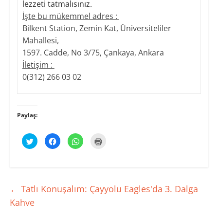
lezzeti tatmalısınız.
İşte bu mükemmel adres :
Bilkent Station, Zemin Kat, Üniversiteliler
Mahallesi,
1597. Cadde, No 3/75, Çankaya, Ankara
İletişim :
0(312) 266 03 02
Paylaş:
T
F
W
Y
w
a
h
a
i
c
a
z
t
e
t
d
t
b
s
ı
e
o
A
r
r
o
p
m
ü
k
p
a
z
'
'
k
←
Tatlı Konuşalım: Çayyolu Eagles'da 3. Dalga
e
t
t
i
r
a
a
ç
Kahve
i
p
p
i
n
a
a
n
d
y
y
t