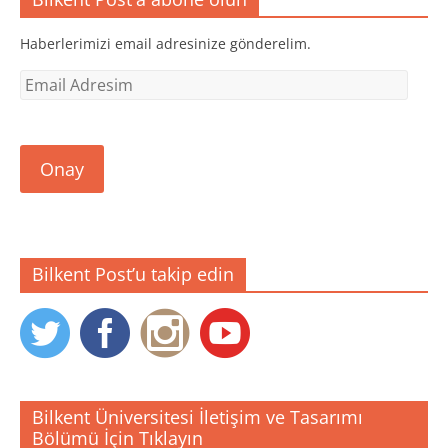
ç
r
r
ı
)
)
l
ı
Haberlerimizi email adresinize gönderelim.
r
)
Email
Adresim
Onay
Bilkent Post’u takip edin
Bilkent Üniversitesi İletişim ve Tasarımı
Bölümü İçin Tıklayın