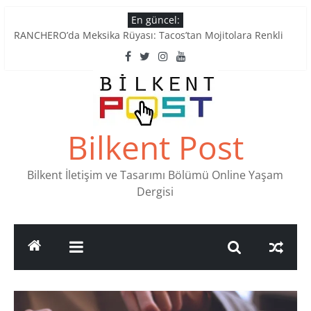
Skip
En güncel:
to
RANCHERO’da Meksika Rüyası: Tacos’tan Mojitolara Renkli
content
Lezzetler
Ankara’nın Ruhunu Notalarda Yaşatan 4 Müzik Durağı
Pullardaki tarih: PTT Pul Müzesi
Stamp Collectors Unite: Places to Find Stamps in Ankara
Tatlı Konuşalım: Ankara’nın 4 Köklü Pastanesi
Bilkent Post
Bilkent İletişim ve Tasarımı Bölümü Online Yaşam
Dergisi