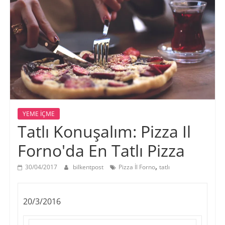
YEME İÇME
Tatlı Konuşalım: Pizza Il
Forno'da En Tatlı Pizza
,
30/04/2017
bilkentpost
Pizza İl Forno
tatlı
20/3/2016