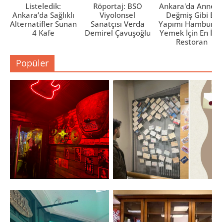
Listeledik:
Röportaj: BSO
Ankara'da Anne El
Ankara’da Sağlıklı
Viyolonsel
Değmiş Gibi Ev
Alternatifler Sunan
Sanatçısı Verda
Yapımı Hamburge
4 Kafe
Demirel Çavuşoğlu
Yemek İçin En İyi 
Restoran
Popüler