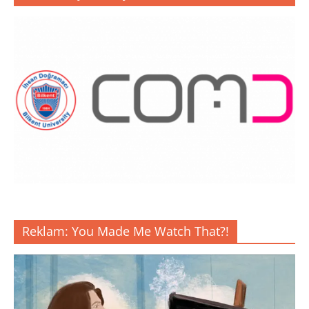
Reklam: You Made Me Watch That?!