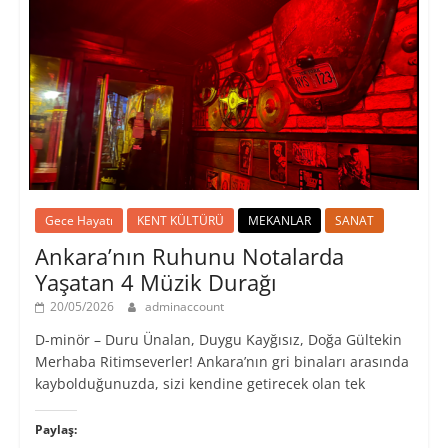
Gece Hayatı
KENT KÜLTÜRÜ
MEKANLAR
SANAT
Ankara’nın Ruhunu Notalarda
Yaşatan 4 Müzik Durağı
20/05/2026
adminaccount
D-minör – Duru Ünalan, Duygu Kayğısız, Doğa Gültekin
Merhaba Ritimseverler! Ankara’nın gri binaları arasında
kaybolduğunuzda, sizi kendine getirecek olan tek
Paylaş: