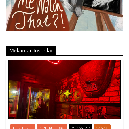
Mekanlar-İnsanlar
Gece Hayatı
KENT KÜLTÜRÜ
MEKANLAR
SANAT