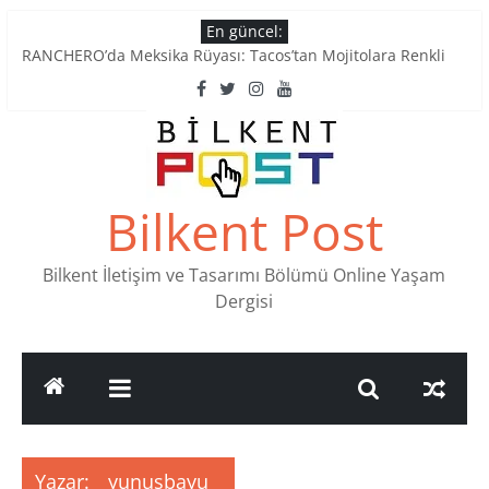
Skip
En güncel:
to
RANCHERO’da Meksika Rüyası: Tacos’tan Mojitolara Renkli
content
Lezzetler
Ankara’nın Ruhunu Notalarda Yaşatan 4 Müzik Durağı
Pullardaki tarih: PTT Pul Müzesi
Stamp Collectors Unite: Places to Find Stamps in Ankara
Tatlı Konuşalım: Ankara’nın 4 Köklü Pastanesi
Bilkent Post
Bilkent İletişim ve Tasarımı Bölümü Online Yaşam
Dergisi
Yazar:
yunusbayu