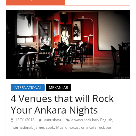
INTERNATIONAL
MEKANLAR
4 Venues that will Rock
Your Ankara Nights
,
,
12/01/2018
yunusbayu
always rock bar
English
,
,
,
,
International
james cook
Müzik
noxus
on a cafe rock bar