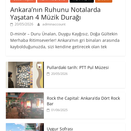
Ankara’nın Ruhunu Notalarda
Yaşatan 4 Müzik Durağı
20/05/2026
adminaccount
D-minör – Duru Ünalan, Duygu Kayğısız, Doğa Gültekin
Merhaba Ritimseverler! Ankara’nın gri binaları arasında
kaybolduğunuzda, sizi kendine getirecek olan tek
Pullardaki tarih: PTT Pul Müzesi
20/05/2026
Rock the Capital: Ankara’da Dört Rock
Bar
01/06/2025
Uygur Sofrası