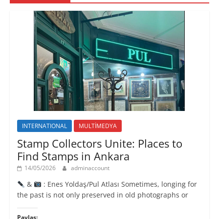
p
e
e
)
e
r
r
n
e
e
c
d
d
e
e
e
r
a
a
e
ç
ç
d
ı
ı
e
l
l
a
ı
ı
ç
r
r
ı
)
)
l
ı
r
)
INTERNATIONAL
MULTİMEDYA
Stamp Collectors Unite: Places to
Find Stamps in Ankara
14/05/2026
adminaccount
&
: Enes Yoldaş/Pul Atlası Sometimes, longing for
the past is not only preserved in old photographs or
Paylaş: