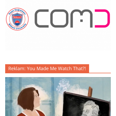
Reklam: You Made Me Watch That?!