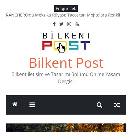
Skip
En güncel:
to
RANCHERO’da Meksika Rüyası: Tacos’tan Mojitolara Renkli
content
Lezzetler
Ankara’nın Ruhunu Notalarda Yaşatan 4 Müzik Durağı
Pullardaki tarih: PTT Pul Müzesi
Stamp Collectors Unite: Places to Find Stamps in Ankara
Tatlı Konuşalım: Ankara’nın 4 Köklü Pastanesi
Bilkent Post
Bilkent İletişim ve Tasarımı Bölümü Online Yaşam
Dergisi