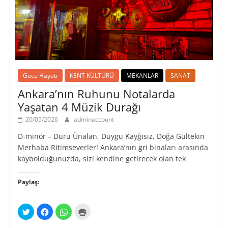
Gece Hayatı
KENT KÜLTÜRÜ
MEKANLAR
SANAT
Ankara’nın Ruhunu Notalarda
Yaşatan 4 Müzik Durağı
20/05/2026
adminaccount
D-minör – Duru Ünalan, Duygu Kayğısız, Doğa Gültekin
Merhaba Ritimseverler! Ankara’nın gri binaları arasında
kaybolduğunuzda, sizi kendine getirecek olan tek
Paylaş:
T
F
W
Y
w
a
h
a
i
c
a
z