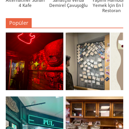
4 Kafe
Demirel Çavuşoğlu
Yemek İçin En İyi 
Restoran
Popüler