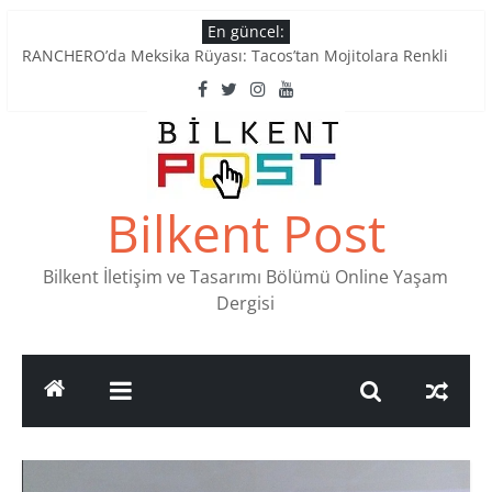
Skip
En güncel:
to
RANCHERO’da Meksika Rüyası: Tacos’tan Mojitolara Renkli
content
Lezzetler
Ankara’nın Ruhunu Notalarda Yaşatan 4 Müzik Durağı
Pullardaki tarih: PTT Pul Müzesi
Stamp Collectors Unite: Places to Find Stamps in Ankara
Tatlı Konuşalım: Ankara’nın 4 Köklü Pastanesi
Bilkent Post
Bilkent İletişim ve Tasarımı Bölümü Online Yaşam
Dergisi