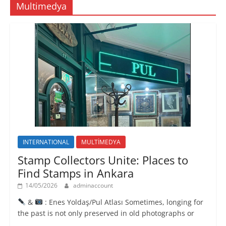
Multimedya
n
n
n
ı
i
c
c
r
p
e
e
)
e
r
r
n
e
e
c
d
d
e
e
e
r
a
a
e
ç
ç
d
ı
ı
e
l
l
a
ı
ı
ç
r
r
ı
)
)
l
ı
r
)
INTERNATIONAL
MULTİMEDYA
Stamp Collectors Unite: Places to
Find Stamps in Ankara
14/05/2026
adminaccount
&
: Enes Yoldaş/Pul Atlası Sometimes, longing for
the past is not only preserved in old photographs or