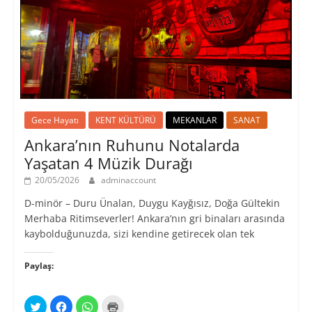
Gece Hayatı
KENT KÜLTÜRÜ
MEKANLAR
SANAT
Ankara’nın Ruhunu Notalarda
Yaşatan 4 Müzik Durağı
20/05/2026
adminaccount
D-minör – Duru Ünalan, Duygu Kayğısız, Doğa Gültekin
Merhaba Ritimseverler! Ankara’nın gri binaları arasında
kaybolduğunuzda, sizi kendine getirecek olan tek
Paylaş:
T
F
W
Y