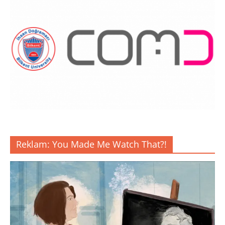
Reklam: You Made Me Watch That?!