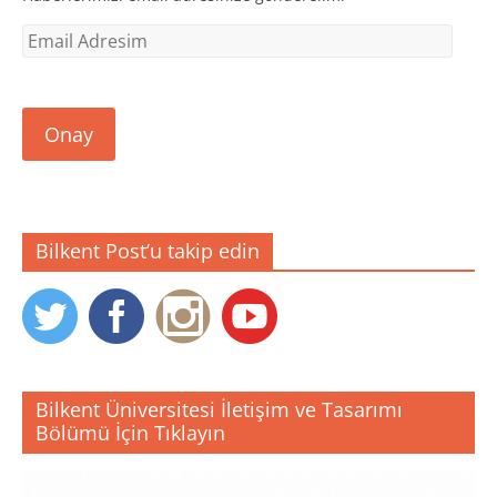
ı
r
)
Email
Adresim
Onay
Bilkent Post’u takip edin
Bilkent Üniversitesi İletişim ve Tasarımı
Bölümü İçin Tıklayın