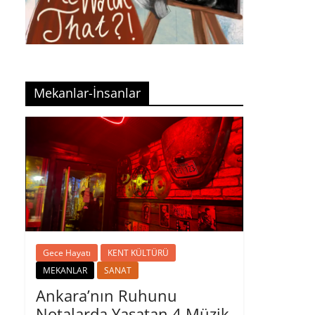
Mekanlar-İnsanlar
Gece Hayatı
KENT KÜLTÜRÜ
MEKANLAR
SANAT
Ankara’nın Ruhunu
Notalarda Yaşatan 4 Müzik