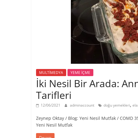
MULTİMEDYA
YEME İÇME
İki Nesil Bir Arada: A
Tarifleri
,
12/06/2021
adminaccount
doğu yemekleri
ela
Zeynep Oktay / Blog: Yeni Nesil Mutfak / COMD 35
Yeni Nesil Mutfak
Devam