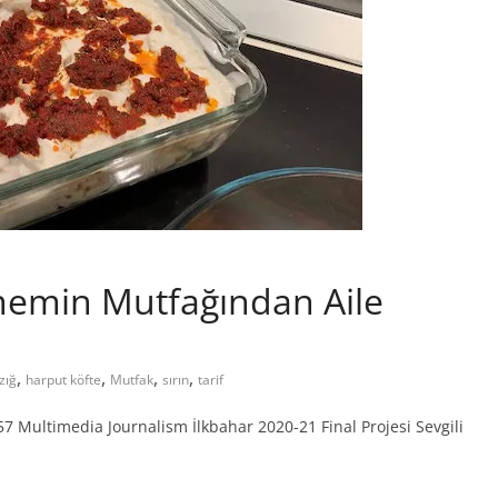
nnemin Mutfağından Aile
,
,
,
,
zığ
harput köfte
Mutfak
sırın
tarif
7 Multimedia Journalism İlkbahar 2020-21 Final Projesi Sevgili