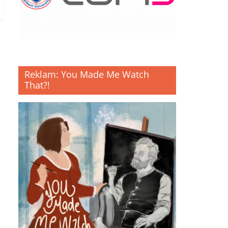
Reklam: You Made Me Watch
That?!