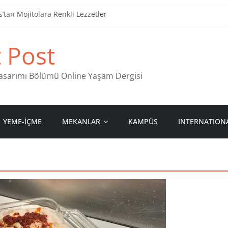
tan Mojitolara Renkli Lezzetler
an 4 Müzik Durağı
t Post
ind Stamps in Ankara
 Pastanesi
 Tasarımı Bölümü Online Yaşam Dergisi
YEME-İÇME
MEKANLAR
KAMPÜS
INTERNATION