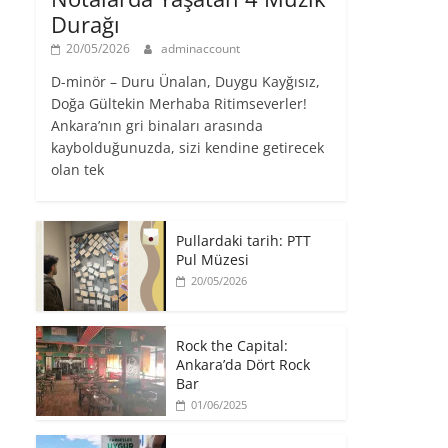
Durağı
20/05/2026
adminaccount
D-minör – Duru Ünalan, Duygu Kayğısız,
Doğa Gültekin Merhaba Ritimseverler!
Ankara’nın gri binaları arasında
kaybolduğunuzda, sizi kendine getirecek
olan tek
Pullardaki tarih: PTT
Pul Müzesi
20/05/2026
Rock the Capital:
Ankara’da Dört Rock
Bar
01/06/2025